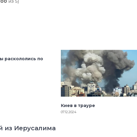
,00
из 5)
ы раскололись по
Киев в трауре
07.12.2024
й из Иерусалима