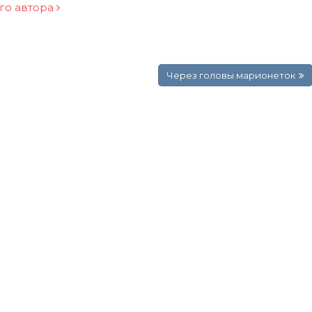
ого автора
Через головы марионеток