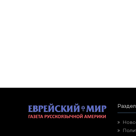
Разде
Ново
Поли