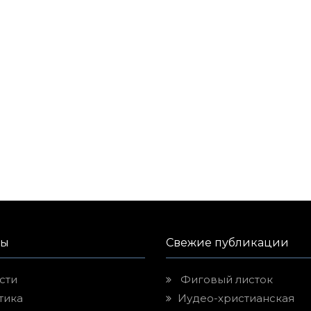
лы
Свежие публикации
сти
Фиговый листок
тика
Иудео-христианская