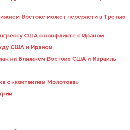
Ближнем Востоке может перерасти в Третью
нгрессу США о конфликте с Ираном
жду США и Ираном
тиан на Ближнем Востоке США и Израиль
и
ка с «коктейлем Молотова»
трии