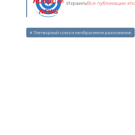
Израиль
Все публикации эт
Навигация
Тлетворный союз и необратимое разложение
по
записям