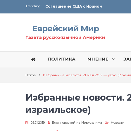
Trending :
Соглашение США с Ираном
Технология Революции в Иране
Еврейский Мир
От Ирана до Ливана и Газы
Газета русскоязычной Америки
ПОЛИТИКА
МНЕНИЕ
ЗА
Home
Избранные новости. 21 мая 2019 — утро (Врем
Избранные новости. 2
израильское)
05.21.2019
Блог новостей из Иерусалима
Новости