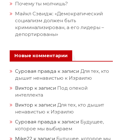
Почему ты молчишь?
Майкл Сэвидж: «Демократический
социализм должен быть
криминализирован, а его лидеры –
депортированы»
Новые комментарии
Суровая правда
к записи
Для тех, кто
дышит ненавистью к Израилю
Виктор
к записи
Под опекой
интеллекта
Виктор
к записи
Для тех, кто дышит
ненавистью к Израилю
Суровая правда
к записи
Будущее,
которое мы выбираем
Mike22
к записи
Будущее, которое мы