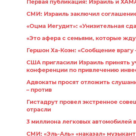
Первая публикация: Израиль и ХАМ
СМИ: Израиль заключил соглашение
«Оцма Иегудит»: «Унизительная сд
«Это афера с семьями, которые жду
Гершон Ха-Коэн: «Сообщение врагу 
США пригласили Израиль принять у
конференции по привлечению инвес
Адвокаты просят отложить слушани
– против
Гистадрут провел экстренное сове
отрасли
3 миллиона легковых автомобилей в
СМИ: «Эль-Аль» «наказал» музыканто