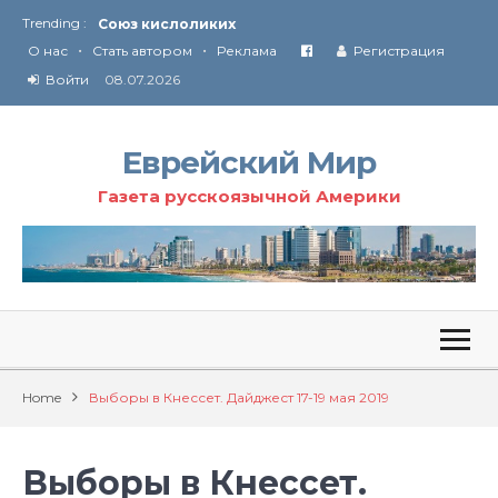
Союз кислоликих
Trending :
Соглашение США с Ираном
•
•
О нас
Стать автором
Реклама
Регистрация
Технология Революции в Иране
Войти
08.07.2026
От Ирана до Ливана и Газы
Еврейский Мир
Газета русскоязычной Америки
Home
Выборы в Кнессет. Дайджест 17-19 мая 2019
Выборы в Кнессет.