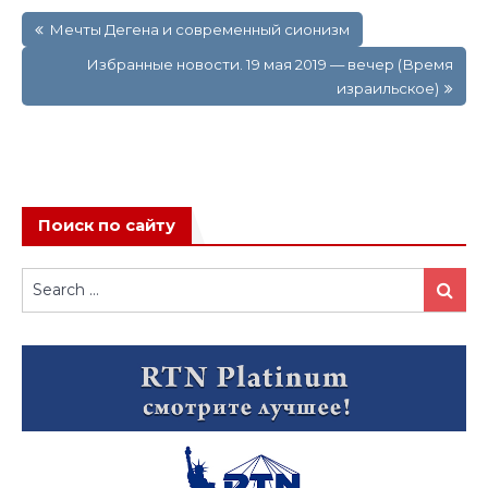
Навигация
Мечты Дегена и современный сионизм
по
записям
Избранные новости. 19 мая 2019 — вечер (Время
израильское)
Поиск по сайту
Search
Search
for: