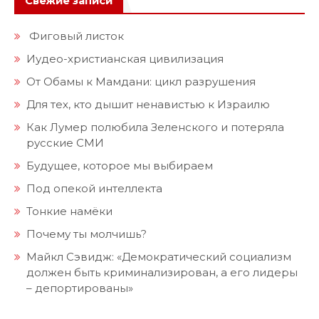
Свежие записи
Фиговый листок
Иудео-христианская цивилизация
От Обамы к Мамдани: цикл разрушения
Для тех, кто дышит ненавистью к Израилю
Как Лумер полюбила Зеленского и потеряла
русские СМИ
Будущее, которое мы выбираем
Под опекой интеллекта
Тонкие намёки
Почему ты молчишь?
Майкл Сэвидж: «Демократический социализм
должен быть криминализирован, а его лидеры
– депортированы»