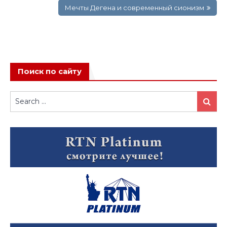
Мечты Дегена и современный сионизм
Поиск по сайту
Search
Search
for: