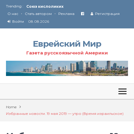
Trending :
Союз кислоликих
•
•
Соглашение США с Ираном
О нас
Стать автором
Реклама
Регистрация
Технология Революции в Иране
Войти
08.08.2026
От Ирана до Ливана и Газы
Еврейский Мир
Газета русскоязычной Америки
Home
Избранные новости. 19 мая 2019 — утро (Время израильское)