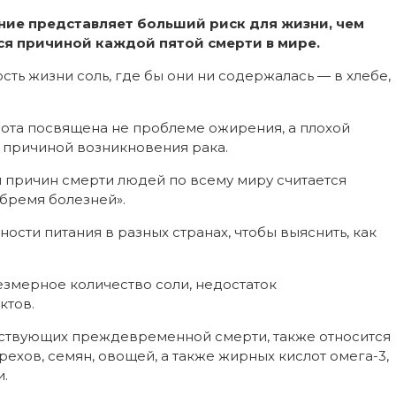
ние представляет больший риск для жизни, чем
ся причиной каждой пятой смерти в мире.
ть жизни соль, где бы они ни содержалась — в хлебе,
бота посвящена не проблеме ожирения, а плохой
ь причиной возникновения рака.
 причин смерти людей по всему миру считается
бремя болезней».
сти питания в разных странах, чтобы выяснить, как
езмерное количество соли, недостаток
ктов.
бствующих преждевременной смерти, также относится
рехов, семян, овощей, а также жирных кислот омега-3,
и.