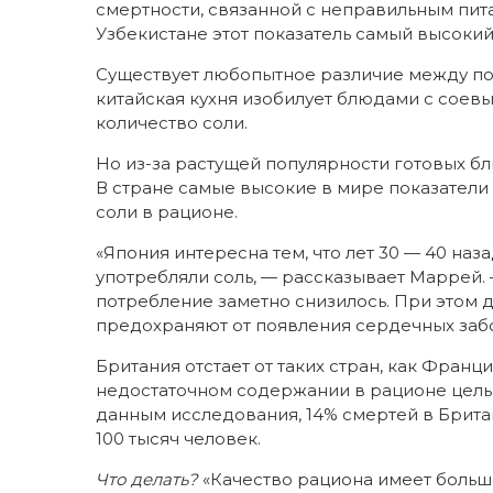
смертности, связанной с неправильным пита
Узбекистане этот показатель самый высокий
Существует любопытное различие между по
китайская кухня изобилует блюдами с соев
количество соли.
Но из-за растущей популярности готовых б
В стране самые высокие в мире показател
соли в рационе.
«Япония интересна тем, что лет 30 — 40 наза
употребляли соль, — рассказывает Маррей. 
потребление заметно снизилось. При этом 
предохраняют от появления сердечных заб
Британия отстает от таких стран, как Франц
недостаточном содержании в рационе цельн
данным исследования, 14% смертей в Британ
100 тысяч человек.
Что делать?
«Качество рациона имеет большо