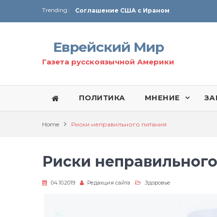
Trending :
Соглашение США с Ираном
Технология Революции в Иране
Еврейский Мир
От Ирана до Ливана и Газы
Газета русскоязычной Америки
ПОЛИТИКА
МНЕНИЕ
ЗА
Home
Риски неправильного питания
Риски неправильного
04.10.2019
Редакция сайта
Здоровье