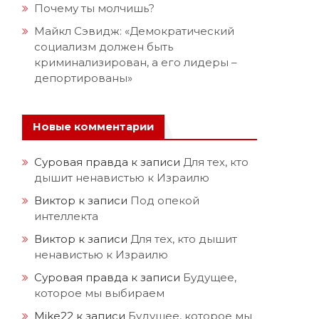
Почему ты молчишь?
Майкл Сэвидж: «Демократический
социализм должен быть
криминализирован, а его лидеры –
депортированы»
Новые комментарии
Суровая правда
к записи
Для тех, кто
дышит ненавистью к Израилю
Виктор
к записи
Под опекой
интеллекта
Виктор
к записи
Для тех, кто дышит
ненавистью к Израилю
Суровая правда
к записи
Будущее,
которое мы выбираем
Mike22
к записи
Будущее, которое мы