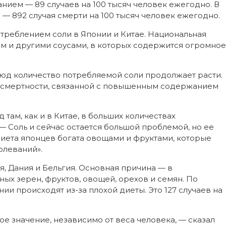
нием — 89 случаев на 100 тысяч человек ежегодно. В
 — 892 случая смерти на 100 тысяч человек ежегодно.
треблением соли в Японии и Китае. Национальная
ым и другими соусами, в которых содержится огромное
люд количество потребляемой соли продолжает расти.
и смертности, связанной с повышенным содержанием
д там, как и в Китае, в больших количествах
— Соль и сейчас остается большой проблемой, но ее
диета японцев богата овощами и фруктами, которые
олеваний».
ия, Дания и Бельгия. Основная причина — в
ых зерен, фруктов, овощей, орехов и семян. По
ии происходят из-за плохой диеты. Это 127 случаев на
е значение, независимо от веса человека, — сказал