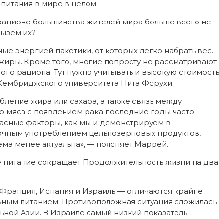
питания в мире в целом.
рационе большинства жителей мира больше всего не
рызем их?
ые энергией пакетики, от которых легко набрать вес.
жиры. Кроме того, многие попросту не рассматривают
ого рациона. Тут нужно учитывать и высокую стоимость
 Кембриджского университета Нита Форухи.
бление жира или сахара, а также связь между
 мяса с появлением рака последние годы часто
пасные факторы, как мы и демонстрируем в
точным употреблением цельнозерновых продуктов,
ема менее актуальна», — поясняет Маррей.
 питание сокращает Продолжительность жизни на два
Франция, Испания и Израиль — отличаются крайне
льным питанием. Противоположная ситуация сложилась
ьной Азии. В Израиле самый низкий показатель