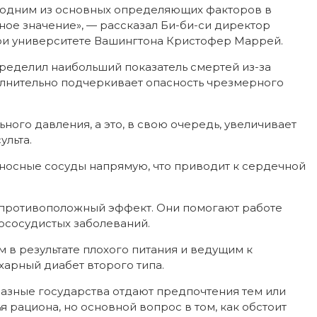
 одним из основных определяющих факторов в
ное значение», — рассказал Би-би-си директор
при университете Вашингтона Кристофер Маррей.
еделил наибольший показатель смертей из-за
олнительно подчеркивает опасность чрезмерного
ого давления, а это, в свою очередь, увеличивает
ульта.
еносные сосуды напрямую, что приводит к сердечной
 противоположный эффект. Они помогают работе
ососудистых заболеваний.
 в результате плохого питания и ведущим к
харный диабет второго типа.
Разные государства отдают предпочтения тем или
 рациона, но основной вопрос в том, как обстоит