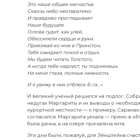
Это наше общее несчастье.
Сквозь небо неотвратимо
И правдиво проглядывает
Наше будущее.
Голова гудит, как улей,
Обессилели сердце и руки.
Приезжай ко мне в Принстон,
Тебя ожидают покой и отдых.
Мы будем читать Толстого,
А когда тебе надоест, ты поднимешь
На меня глаза, полные нежности,
И я увижу в них отблеск Б-га…»
И великий ученый решился на подлог. Собр
недугах Маргариты и их выводы о необход
курортной местности — к примеру, Сарамак 
согласился. Маргарита уехала — прямо в об
была дачка, а на озере причалена яхта.
Эти дни были, пожалуй, для Эйнштейна счас