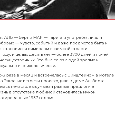
н: АЛЬ — берт и МАР — гарита и употребляли для
любовью — чувств, событий и даже предметов быта и
о, становился символом взаимной страсти —
 году, и целых десять лет — более 3700 дней и ночей
несущественных. Это был союз людей зрелых и
суально и психологически.
–3 раза в месяц и встречалась с Эйнштейном в мотеле
ла Эльза, их встречи происходили в доме Альберта.
алась нечасто, выдумывая разные предлоги в
нь в отсутствие любимой становилась мукой.
датированные 1937 годом: