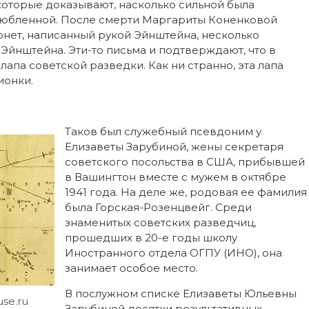
оторые доказывают, насколько сильной была
злюбленной. После смерти Маргариты Коненковой
нет, написанный рукой Эйнштейна, несколько
Эйнштейна. Эти-то письма и подтверждают, что в
па советской разведки. Как ни странно, эта лапа
ионки.
Таков был служебный псевдоним у
Елизаветы Зарубиной, жены секретаря
советского посольства в США, прибывшей
в Вашингтон вместе с мужем в октябре
1941 года. На деле же, родовая ее фамилия
была Горская-Розенцвейг. Среди
знаменитых советских разведчиц,
прошедших в 20-е годы школу
Иностранного отдела ОГПУ (ИНО), она
занимает особое место.
В послужном списке Елизаветы Юльевны
se.ru
Зарубиной десятки результативных