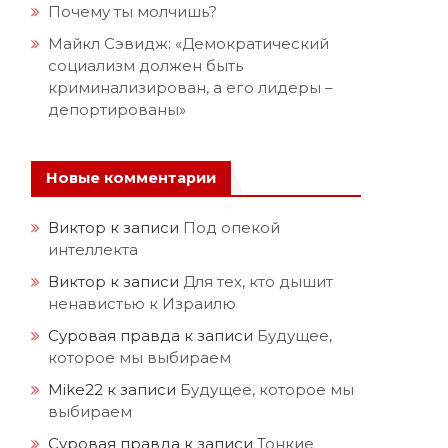
Почему ты молчишь?
Майкл Сэвидж: «Демократический
социализм должен быть
криминализирован, а его лидеры –
депортированы»
Новые комментарии
Виктор
к записи
Под опекой
интеллекта
Виктор
к записи
Для тех, кто дышит
ненавистью к Израилю
Суровая правда
к записи
Будущее,
которое мы выбираем
Mike22
к записи
Будущее, которое мы
выбираем
Суровая правда
к записи
Тонкие