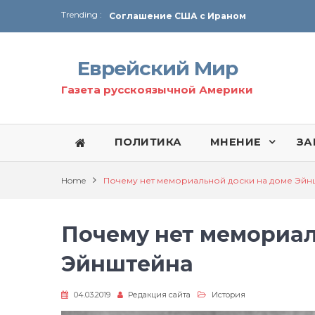
Trending :
Соглашение США с Ираном
Технология Революции в Иране
Еврейский Мир
От Ирана до Ливана и Газы
Газета русскоязычной Америки
ПОЛИТИКА
МНЕНИЕ
ЗА
Home
Почему нет мемориальной доски на доме Эйн
Почему нет мемориал
Эйнштейна
04.03.2019
Редакция сайта
История