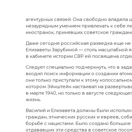
агентурных связей. Она свободно владела 
незаурядным умением привлекать к себе л
иностранок, принявших советское гражданс
Даже сегодня российская разведка еще не 
Елизаветы Зарубиной — столь масштабной яв
в кабинете истории СВР ей посвящена отде
Следует специально подчеркнуть, что в зад
входил поиск информации о создании атом
они только приступали к этому колоссальном
котором Эйнштейн настаивал на развертыва
в марте 1940, но только в августе следующ
жизнь.
Василий и Елизавета должны были использ
граждан, этнических русских и евреев, со
борьбе с нацистами. Было создано большое
отдававших эти средства в советское посол