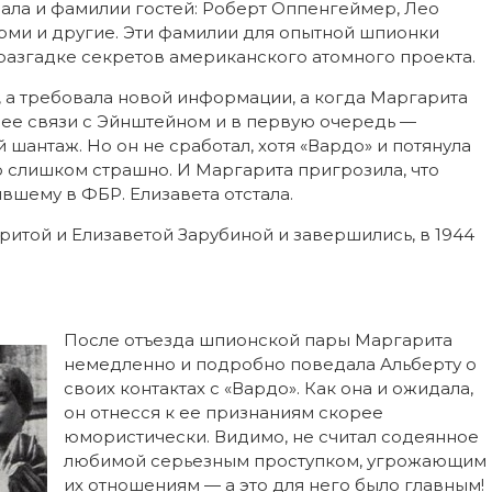
ала и фамилии гостей: Роберт Оппенгеймер, Лео
ерми и другие. Эти фамилии для опытной шпионки
разгадке секретов американского атомного проекта.
, а требовала новой информации, а когда Маргарита
 ее связи с Эйнштейном и в первую очередь —
 шантаж. Но он не сработал, хотя «Вардо» и потянула
о слишком страшно. И Маргарита пригрозила, что
вшему в ФБР. Елизавета отстала.
ритой и Елизаветой Зарубиной и завершились, в 1944
После отъезда шпионской пары Маргарита
немедленно и подробно поведала Альберту о
своих контактах с «Вардо». Как она и ожидала,
он отнесся к ее признаниям скорее
юмористически. Видимо, не считал содеянное
любимой серьезным проступком, угрожающим
их отношениям — а это для него было главным!