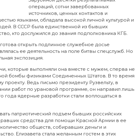
операций, сотни завербованных
источников, ценных контактов и
шестью языками, обладала высокой личной культурой и
юдей. В СССР была единственной из бывших
тво, кто дослужился до звания подполковника КГБ.
готова открыть подлинное служебное досье
лялась ее деятельность на поле битвы спецслужб. Но
льная экспозиция.
ачи, которые выполняли она вместе с мужем, сперва не
ной бомбы физиками Соединенных Штатов. В то время
у проекту. Ведь письмо президенту Рузвельту, в
нии работ по урановой программе, он направил лишь
его года ядерные разработки стали воплощаться в
овать патриотический подъем бывших российских
биравших средства для помощи Красной Армии в ее
 количество обществ, собиравших деньги и
ьство. Елизавета стала желанным гостем в этих