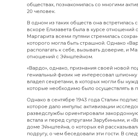
обществах, познакомилась со многими актив
20 человек.
В одном из таких обществ она встретилась
вскоре Елизавета была в курсе отношений 
Маргарита всеми путями стремилась сохрани
которого могла быть страшной. Однако «В
располагать к себе, вызывать доверие, и 
отношений с Эйнштейном.
«Вардо», однако, признания своей новой по
гениальный физик не интересовал шпионку 
владел секретами, в которых могли бы нужд
которые необходимо было осуществлять в 
Однако в сентябре 1943 года Сталин подпис
которое дало импульс активизации исслед
разведслужбы ориентировали закордонную а
встала и перед супругами Зарубиными, и 
доме Эйнштейна, о которых ей рассказывал
подругу, о чем беседовали эти гости. В сле