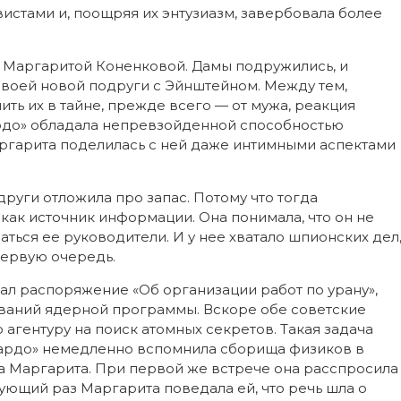
истами и, поощряя их энтузиазм, завербовала более
 с Маргаритой Коненковой. Дамы подружились, и
своей новой подруги с Эйнштейном. Между тем,
ть их в тайне, прежде всего — от мужа, реакция
ардо» обладала непревзойденной способностью
Маргарита поделилась с ней даже интимными аспектами
други отложила про запас. Потому что тогда
как источник информации. Она понимала, что он не
аться ее руководители. И у нее хватало шпионских дел
первую очередь.
ал распоряжение «Об организации работ по урану»,
ований ядерной программы. Вскоре обе советские
гентуру на поиск атомных секретов. Такая задача
«Вардо» немедленно вспомнила сборища физиков в
а Маргарита. При первой же встрече она расспросила
дующий раз Маргарита поведала ей, что речь шла о