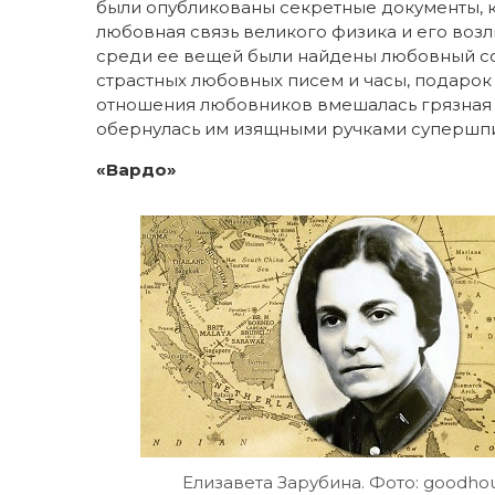
были опубликованы секретные документы, к
любовная связь великого физика и его во
среди ее вещей были найдены любовный со
страстных любовных писем и часы, подарок 
отношения любовников вмешалась грязная ла
обернулась им изящными ручками супершп
«Вардо»
Елизавета Зарубина. Фото: goodhou