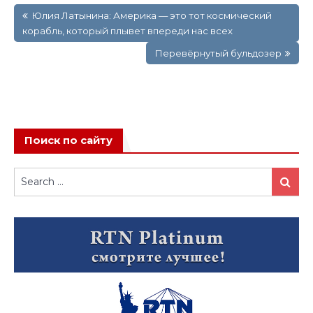
Юлия Латынина: Америка — это тот космический
по
корабль, который плывет впереди нас всех
записям
Перевёрнутый бульдозер
Поиск по сайту
Search
Search
for: