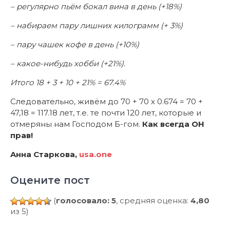
– регулярно пьём бокал вина в день (+18%)
– набираем пару лишних килограмм (+ 3%)
– пару чашек кофе в день (+10%)
– какое-нибудь хобби (+21%).
Итого 18 + 3 + 10 + 21% = 67.4%
Следовательно, живём до 70 + 70 х 0.674 = 70 +
47,18 = 117.18 лет, т.е. те почти 120 лет, которые и
отмеряны нам Господом Б-гом.
Как всегда ОН
прав!
A
нн
a
C
т
ap
к
o
в
a
,
usa
.
one
Оцените пост
(
голосовало: 5
, средняя оценка:
4,80
из 5)