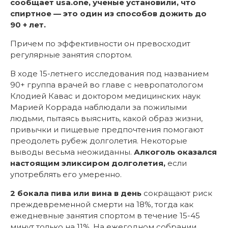
сообщает
usa
.
one
, ученые установили, что
спиртное — это один из способов дожить до
90 + лет.
Причем по эффективности он превосходит
регулярные занятия спортом.
В ходе 15-летнего исследования под названием
90+ группа врачей во главе с невропатологом
Клодией Кавас и доктором медицинских наук
Марией Коррада наблюдали за пожилыми
людьми, пытаясь выяснить, какой образ жизни,
привычки и пищевые предпочтения помогают
преодолеть рубеж долголетия. Некоторые
выводы весьма неожиданны.
Алкоголь оказался
настоящим эликсиром долголетия,
если
употреблять его умеренно.
2 бокала пива или вина в день
сокращают риск
преждевременной смерти на 18%, тогда как
ежедневные занятия спортом в течение 15-45
минут только на 11%. На ежегодном собрании