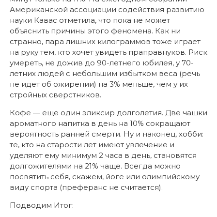
Американской ассоциации содействия развитию
науки Кавас отметила, что пока не может
объяснить причины этого феномена. Как ни
странно, пара лишних килограммов тоже играет
на руку тем, кто хочет увидеть праправнуков. Риск
умереть, не дожив до 90-летнего юбилея, у 70-
летних людей с небольшим избытком веса (речь
не идет об ожирении) на 3% меньше, чем у их
стройных сверстников.
Кофе — еще один эликсир долголетия. Две чашки
ароматного напитка в день на 10% сокращают
вероятность ранней смерти. Ну и наконец, хобби:
те, кто на старости лет имеют увлечение и
уделяют ему минимум 2 часа в день, становятся
долгожителями на 21% чаще. Всегда можно
посвятить себя, скажем, йоге или олимпийскому
виду спорта (преферанс не считается).
Подводим Итог: