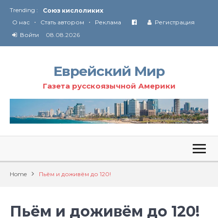
Союз кислоликих
Trending :
Соглашение США с Ираном
•
•
О нас
Стать автором
Реклама
Регистрация
Технология Революции в Иране
Войти
08.08.2026
От Ирана до Ливана и Газы
Еврейский Мир
Газета русскоязычной Америки
Home
Пьём и доживём до 120!
Пьём и доживём до 120!