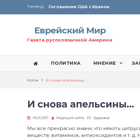
Trending :
Соглашение США с Ираном
Технология Революции в Иране
Еврейский Мир
От Ирана до Ливана и Газы
Газета русскоязычной Америки
ПОЛИТИКА
МНЕНИЕ
ЗА
Home
И снова апельсины…
И снова апельсины…
05.01.2007
Редакция сайта
Здоровье
Мы все прекрасно знаем, что мякоть цитру
веществ: витаминов, антиоксидантов и т. д. 