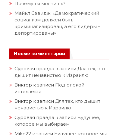
Почему ты молчишь?
Майкл Сэвидж: «Демократический
социализм должен быть
криминализирован, а его лидеры –
депортированы»
Новые комментарии
Суровая правда
к записи
Для тех, кто
дышит ненавистью к Израилю
Виктор
к записи
Под опекой
интеллекта
Виктор
к записи
Для тех, кто дышит
ненавистью к Израилю
Суровая правда
к записи
Будущее,
которое мы выбираем
Mike22
к записи
Будущее, которое мы