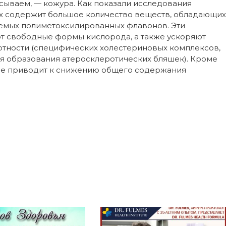
асываем, — кожура. Как показали исследования
ых содержит большое количество веществ, обладающих
аемых полиметоксилированных флавонов. Эти
ют свободные формы кислорода, а также ускоряют
отности (специфических холестериновых комплексов,
я образования атеросклеротических бляшек). Кроме
зме приводит к снижению общего содержания