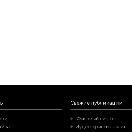
лы
Свежие публикации
сти
Фиговый листок
тика
Иудео-христианская