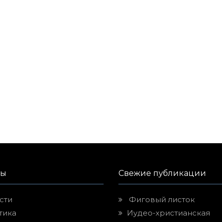
лы
Свежие публикации
сти
Фиговый листок
тика
Иудео-христианская