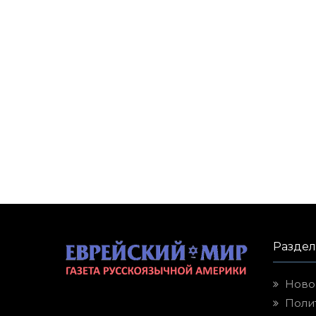
Разде
Ново
Поли