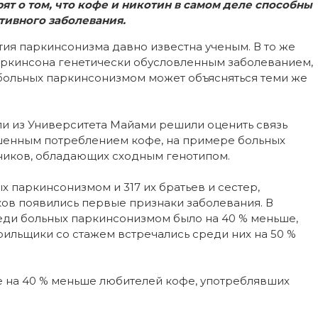
т о том, что кофе и никотин в самом деле способны
тивного заболевания.
ия паркинсонизма давно известна ученым. В то же
аркинсона генетически обусловленным заболеванием,
 больных паркинсонизмом может объясняться теми же
ли из Университета Майами решили оценить связь
ышенным потреблением кофе, на примере больных
ников, обладающих сходным генотипом.
х паркинсонизмом и 317 их братьев и сестер,
ков появились первые признаки заболевания. В
реди больных паркинсонизмом было на 40 % меньше,
рильщики со стажем встречались среди них на 50 %
е на 40 % меньше любителей кофе, употреблявших