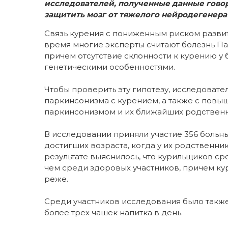
исследователей, полученные данные говоря
защитить мозг от тяжелого нейродегенера
Связь курения с пониженным риском развит
время многие эксперты считают болезнь П
причем отсутствие склонности к курению у
генетическими особенностями.
Чтобы проверить эту гипотезу, исследовате
паркинсонизма с курением, а также с пов
паркинсонизмом и их ближайших родствен
В исследовании приняли участие 356 больны
достигших возраста, когда у их родственни
результате выяснилось, что курильщиков с
чем среди здоровых участников, причем ку
реже.
Среди участников исследования было такж
более трех чашек напитка в день.