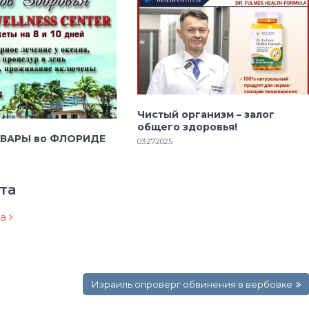
Чистый организм – залог
общего здоровья!
 ВАРЫ во ФЛОРИДЕ
03.27.2025
та
ра
Израиль опроверг обвинения в вербовке