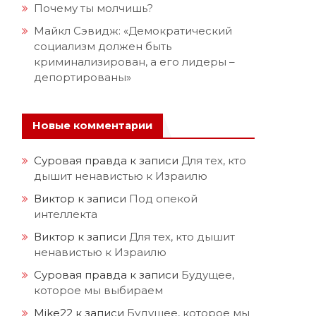
Почему ты молчишь?
Майкл Сэвидж: «Демократический
социализм должен быть
криминализирован, а его лидеры –
депортированы»
Новые комментарии
Суровая правда
к записи
Для тех, кто
дышит ненавистью к Израилю
Виктор
к записи
Под опекой
интеллекта
Виктор
к записи
Для тех, кто дышит
ненавистью к Израилю
Суровая правда
к записи
Будущее,
которое мы выбираем
Mike22
к записи
Будущее, которое мы