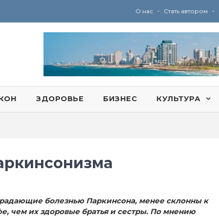
•
•
О нас
Стать автором
Ю
ридические услуги адвокатской коллегии «Эли Гервиц»: полное сопровождение на всех этапах
КОН
ЗДОРОВЬЕ
БИЗНЕС
КУЛЬТУРА
паркинсонизма
традающие болезнью Паркинсона, менее склонны к
, чем их здоровые братья и сестры. По мнению