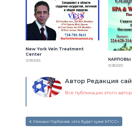
New York Vein Treatment
Center
КАРЛОВЫ
12.09.2025
12.08.2025
Автор Редакция сай
Все публикации этого авто
Навигация
Михаил Горбачев: «это будет хуже КПСС»
по
записям