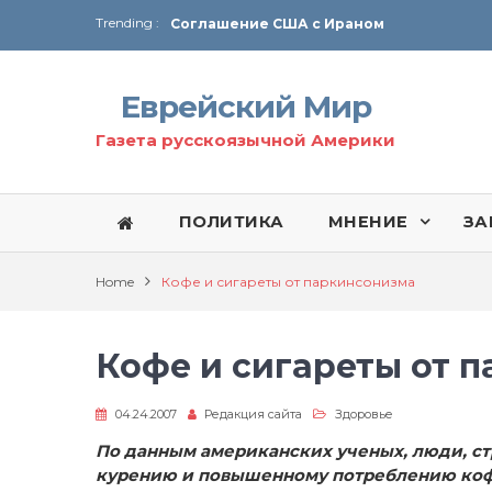
Trending :
Соглашение США с Ираном
Технология Революции в Иране
Еврейский Мир
От Ирана до Ливана и Газы
Газета русскоязычной Америки
ПОЛИТИКА
МНЕНИЕ
ЗА
Home
Кофе и сигареты от паркинсонизма
Кофе и сигареты от 
04.24.2007
Редакция сайта
Здоровье
По данным американских ученых, люди, с
курению и повышенному потреблению кофе