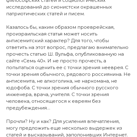
философских статей и социологических
исследований до сионистски окрашенных
патриотических статей и писем.
Казалось бы, каким образом проеврейская,
произраильская статья может носить
антисемитский характер? Для того, чтобы
ответить на этот вопрос, предлагаю внимательно
прочесть статью Ш. Вульфа, опубликованную на
сайте «Семь 40». И не просто прочесть, а
попытаться оценить ее с точки зрения нееврея. С
точки зрения обычного, рядового россиянина. Не
антисемита, не алкоголика, не наркомана, не
юдофоба. С точки зрения обычного русского
инженера, врача, учителя. С точки зрения
человека, относящегося к евреям без
предубеждения…
Прочли? Ну и как? Для усиления впечатления,
могу предложить еще несколько выдержек из
статей и высказываний, заполонивших Интернет.