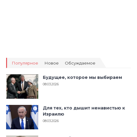
08.03.2026
Для тех, кто дышит ненавистью к
Израилю
08.03.2026
Под опекой интеллекта
08.03.2026
Как Лумер полюбила Зеленского и
потеряла русские СМИ
08.03.2026
От Обамы к Мамдани: цикл
разрушения
08.03.2026