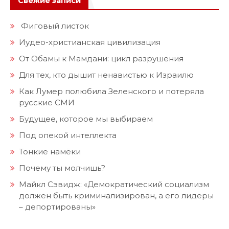
Под опекой интеллекта
Тонкие намёки
Почему ты молчишь?
Майкл Сэвидж: «Демократический социализм
должен быть криминализирован, а его лидеры
– депортированы»
Новые комментарии
Суровая правда
к записи
Для тех, кто дышит
ненавистью к Израилю
Виктор
к записи
Под опекой интеллекта
Виктор
к записи
Для тех, кто дышит ненавистью
к Израилю
Суровая правда
к записи
Будущее, которое мы
выбираем