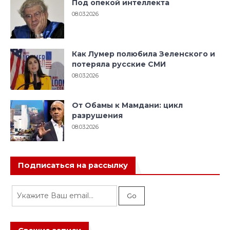
Подписаться на рассылку
Свежие записи
Фиговый листок
Иудео-христианская цивилизация
От Обамы к Мамдани: цикл разрушения
Для тех, кто дышит ненавистью к Израилю
Как Лумер полюбила Зеленского и потеряла
русские СМИ
Будущее, которое мы выбираем