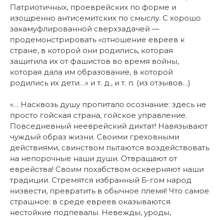
Патриотичных, проеврейских по форме и
изощренно антисемитских по смыслу. С хорошо
закамуфлированной сверхзадачей —
продемонстрировать «отношение евреев к
стране, в которой они родились, которая
защитила их от фашистов во время войны,
которая дала им образование, в которой
родились их дети…» и т. д., и т. п. (из отзывов…)
«… Насквозь душу пропитало осознание: здесь не
просто гойская страна, гойское управление.
Повседневный нееврейский диктат! Навязывают
чуждый образ жизни. Своими греховными
действиями, свинством пытаются воздействовать
на непорочные наши души. Отвращают от
еврейства! Своим похабством оскверняют наши
традиции. Стремятся избранный Б-гом народ
низвести, превратить в обычное племя! Что самое
страшное: в среде евреев оказываются
нестойкие подпевалы. Невежды, уроды,