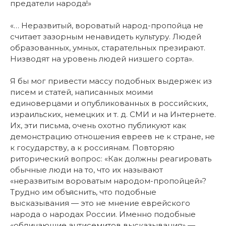
предатели народа!»
«… Неразвитый, вороватый народ-пропойца не
считает зазорным ненавидеть культуру. Людей
образованных, умных, старательных презирают.
Низводят на уровень людей низшего сорта».
Я бы мог привести массу подобных выдержек из
писем и статей, написанных моими
единоверцами и опубликованных в российских,
израильских, немецких и т. д. СМИ и на Интернете.
Их, эти письма, очень охотно публикуют как
демонстрацию отношения евреев не к стране, не
к государству, а к россиянам. Повторяю
риторический вопрос: «Как должны реагировать
обычные люди на то, что их называют
«неразвитым вороватым народом-пропойцей»?
Трудно им объяснить, что подобные
высказывания — это не мнение еврейского
народа о народах России. Именно подобные
«обличающие антисемитов высказывания» —