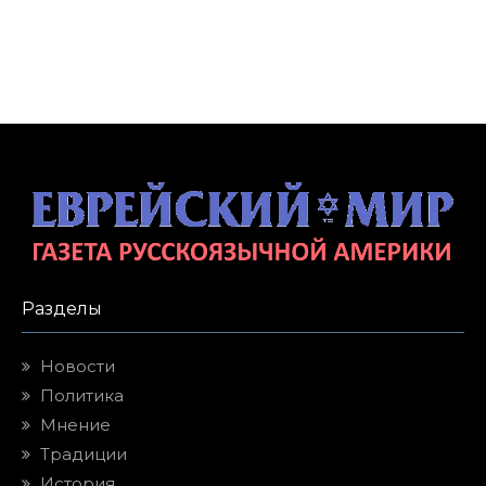
Разделы
Новости
Политика
Мнение
Традиции
История
Культура
Свежие публикации
Фиговый листок
Иудео-христианская цивилизация
От Обамы к Мамдани: цикл разрушения
Интернет издание