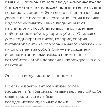
Имя им — легион. От Копцева до Ахмадинеджада.
Антисемитизм таких людей примитивен, как сама
ненависть к евреям. Это где-то на генетическом
уровне и не имеет никакого отношения к логике
и здравому смыслу. Такие люди не умеют
мыслить, они способны только на конкретные
действия: оскорбить, ударить, убить… Они, как я
уже неоднократно писал, говорил, спорил,
пытался убедить, не способны ничего «разжечь» и
никого увлечь за собой. Они — не создатели
идеологии антисемитизма, а примитивные
потребители этой идеологии и порождаемых ею
действий.
Они — не ведущие, они — ведомые!
Но есть и другой антисемитизм, более
изощренный, я бы сказал, «макиавеллевский»… Он
может рядиться в любые
псевдоинтеллектуальные одежды — от