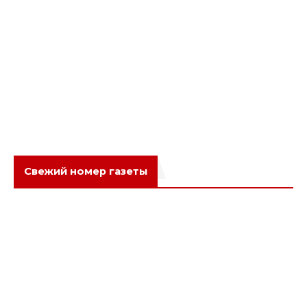
Свежий номер газеты
Популярное
Новое
Обсуждаемое
Будущее, которое мы выбираем