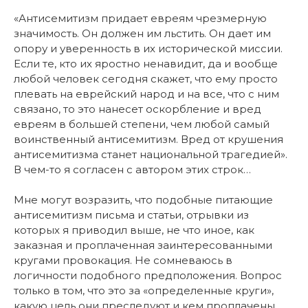
«Антисемитизм придает евреям чрезмерную
значимость. Он должен им льстить. Он дает им
опору и уверенность в их исторической миссии.
Если те, кто их яростно ненавидит, да и вообще
любой человек сегодня скажет, что ему просто
плевать на еврейский народ и на все, что с ним
связано, то это нанесет оскорбление и вред
евреям в большей степени, чем любой самый
воинственный антисемитизм. Вред от крушения
антисемитизма станет национальной трагедией».
В чем-то я согласен с автором этих строк…
Мне могут возразить, что подобные питающие
антисемитизм письма и статьи, отрывки из
которых я приводил выше, не что иное, как
заказная и проплаченная заинтересованными
кругами провокация. Не сомневаюсь в
логичности подобного предположения. Вопрос
только в том, что это за «определенные круги»,
какую цель они преследуют и кем проплачены.