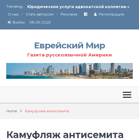
Ю
ридические услуги адвокатской коллегии «Эли Гервиц»: полное сопровождение на всех этапах
Trending :
•
•
От Ирана до Ливана и Газы
О нас
Стать автором
Реклама
Регистрация
Войти
08.09.2026
Еврейский Мир
Газета русскоязычной Америки
Home
Камуфляж антисемита
Камуфляж антисемита