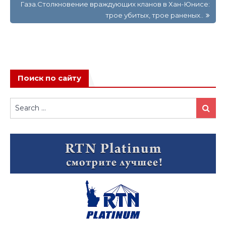
Газа.Столкновение враждующих кланов в Хан-Юнисе:
трое убитых, трое раненых..
Поиск по сайту
Search
Search
for: