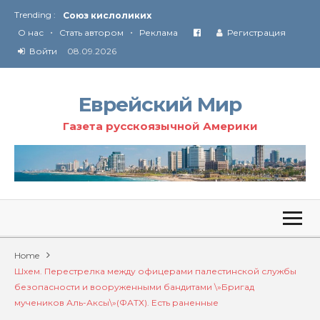
Trending :
Союз кислоликих
•
•
Соглашение США с Ираном
О нас
Стать автором
Реклама
Регистрация
Технология Революции в Иране
Войти
08.09.2026
От Ирана до Ливана и Газы
Еврейский Мир
Газета русскоязычной Америки
Home
Шхем. Перестрелка между офицерами палестинской службы
безопасности и вооруженными бандитами \»Бригад
мучеников Аль-Аксы\»(ФАТХ). Есть раненные