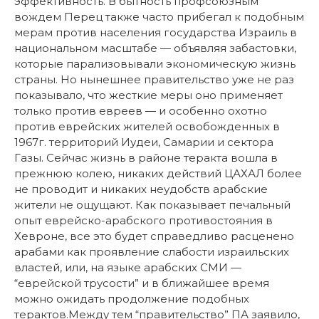
эффективность. В бытность профсоюзным
вождем Перец также часто прибегал к подобным
мерам против населения государства Израиль в
национальном масштабе — объявляя забастовки,
которые парализовывали экономическую жизнь
страны. Но нынешнее правительство уже не раз
показывало, что жесткие меры оно применяет
только против евреев — и особенно охотно
против еврейских жителей освобожденных в
1967г. территорий Иудеи, Самарии и сектора
Газы. Сейчас жизнь в районе теракта вошла в
прежнюю колею, никаких действий ЦАХАЛ более
не проводит и никаких неудобств арабские
жители не ощущают. Как показывает печальный
опыт еврейско-арабского противостояния в
Хевроне, все это будет справедливо расценено
арабами как проявление слабости израильских
властей, или, на языке арабских СМИ —
“еврейской трусости” и в ближайшее время
можно ожидать продолжение подобных
терактов.Между тем “правительство” ПА заявило,