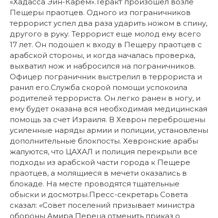
«Хадасса Эйн-Карем».Теракт произошел возле
Пещеры праотцев. Одного из пограничников
террорист успел два раза ударить ножом в спину,
другого в руку. Террорист еще молод ему всего
17 лет. Он подошел к входу в Пещеру праотцев с
арабской стороны, и когда началась проверка,
выхватил нож и набросился на пограничников.
Офицер пограничник выстрелил в террориста и
ранил его.Служба скорой помощи успокоила
родителей террориста. Он легко ранен в ногу, и
ему будет оказана вся необходимая медицинская
помощь за счет Израиля. В Хеврон переброшены
усиленные наряды армии и полиции, установлены
дополнительные блокпосты. Хевронские арабы
жалуются, что ЦАХАЛ и полиция перекрыли все
подходы из арабской части города к Пещере
праотцев, а молящиеся в мечети оказались в
блокаде. На месте проводятся тщательные
обыски и досмотры.Пресс-секретарь Совета
сказал: «Совет поселений призывает министра
обороны Амира Переца отменить приказ о