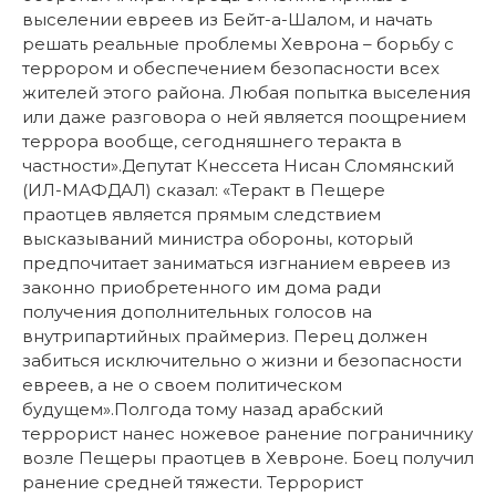
выселении евреев из Бейт-а-Шалом, и начать
решать реальные проблемы Хеврона – борьбу с
террором и обеспечением безопасности всех
жителей этого района. Любая попытка выселения
или даже разговора о ней является поощрением
террора вообще, сегодняшнего теракта в
частности».Депутат Кнессета Нисан Сломянский
(ИЛ-МАФДАЛ) сказал: «Теракт в Пещере
праотцев является прямым следствием
высказываний министра обороны, который
предпочитает заниматься изгнанием евреев из
законно приобретенного им дома ради
получения дополнительных голосов на
внутрипартийных праймериз. Перец должен
забиться исключительно о жизни и безопасности
евреев, а не о своем политическом
будущем».Полгода тому назад арабский
террорист нанес ножевое ранение пограничнику
возле Пещеры праотцев в Хевроне. Боец получил
ранение средней тяжести. Террорист