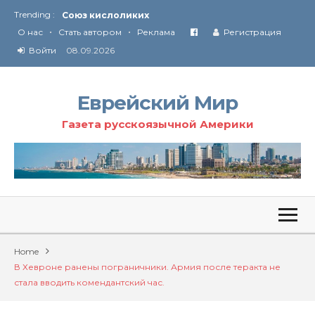
Союз кислоликих
Trending :
Соглашение США с Ираном
•
•
О нас
Стать автором
Реклама
Регистрация
Технология Революции в Иране
Войти
08.09.2026
От Ирана до Ливана и Газы
Еврейский Мир
Газета русскоязычной Америки
Home
В Хевроне ранены пограничники. Армия после теракта не
стала вводить комендантский час.