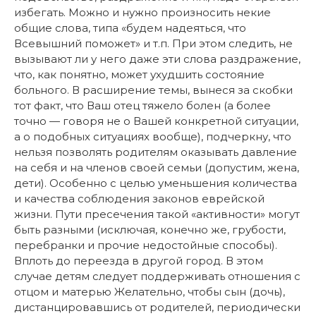
избегать. Можно и нужно произносить некие
общие слова, типа «будем надеяться, что
Всевышний поможет» и т.п. При этом следить, не
вызывают ли у него даже эти слова раздражение,
что, как понятно, может ухудшить состояние
больного. В расширение темы, вынеся за скобки
тот факт, что Ваш отец тяжело болен (а более
точно — говоря не о Вашей конкретной ситуации,
а о подобных ситуациях вообще), подчеркну, что
нельзя позволять родителям оказывать давление
на себя и на членов своей семьи (допустим, жена,
дети). Особенно с целью уменьшения количества
и качества соблюдения законов еврейской
жизни. Пути пресечения такой «активности» могут
быть разными (исключая, конечно же, грубости,
перебранки и прочие недостойные способы).
Вплоть до переезда в другой город. В этом
случае детям следует поддерживать отношения с
отцом и матерью Желательно, чтобы сын (дочь),
дистанцировавшись от родителей, периодически