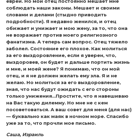
евреи. Но мой отец постоянно мешает мне
соблюдать наши законы. Мешает и своими
словами и делами (стыдно приводить
подробности). Я недавно женился, и отец
обижает и унижает и мою жену, за то, что она
не возражает против моего религиозного
фанатизма. А теперь сам вопрос. Отец тяжело
заболел. Состояние его плохое. Как молиться
за его выздоровление, если я уверен, что,
выздоровев, он будет и дальше портить жизнь
и мне, и моей жене? Я понимаю, что он мой
отец, и я не должен желать ему зла. Я и не
желаю. Но молиться за его выздоровление,
зная, что нас будут ожидать с его стороны
только унижения…Простите, что я навешиваю
на Вас такую дилемму. Но мне не с кем
посоветоваться. А ваш совет для меня (для нас)
— буквально как маяк в ночном море. Спасибо
уже за то, что прочли мое письмо.
Саша, Израиль