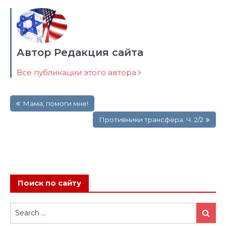
Автор Редакция сайта
Все публикации этого автора
Навигация
Мама, помоги мне!
по
записям
Противники трансфера. Ч. 2/2
Поиск по сайту
Search
Search
for: