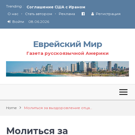
Trending :
Соглашение США с Ираном
•
•
Технология Революции в Иране
О нас
Стать автором
Реклама
Регистрация
Войти
08.06.2026
От Ирана до Ливана и Газы
Еврейский Мир
Газета русскоязычной Америки
Home
Молиться за выздоровление отца…
Молиться за