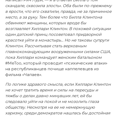
скандале, сквозила злость». Оба были по-прежнему
в ярости, что его схватили, правда, не за причинное
место, а за руку. Тем более что Билла Клинтона
обвиняют женщины, которых вроде бы
возглавляет Хиллари Клинтон. В похожей ситуации
один датский принц посоветовал придворной
красотке уйти в монастырь… Но не таковы супруги
Клинтон. Рассчитывая стать верховным
главнокомандующим вооруженными силами США,
пока Хиллари командует женским батальоном
#MeToo, который проводит «психические атаки»
на республиканцев почище каппелевцев из
фильма «Чапаев».
По логике здравого смысла, если Хиллари Клинтон
не хочет тратить время и силы на пересуды и
тяжбы о делах давно минувших лет, ей бы
следовало уйти на покой и не мозолить глаза
обществу. Несмотря на ее не немеркнущую
харизму, среди демократов нашлась бы достойная