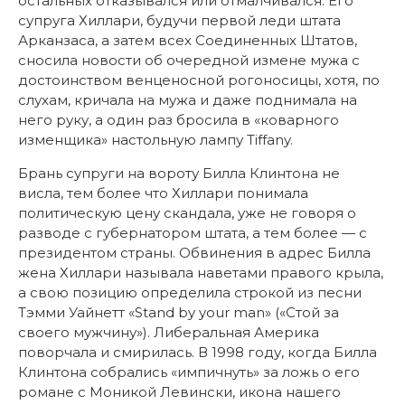
остальных отказывался или отмалчивался. Его
супруга Хиллари, будучи первой леди штата
Арканзаса, а затем всех Соединенных Штатов,
сносила новости об очередной измене мужа с
достоинством венценосной рогоносицы, хотя, по
слухам, кричала на мужа и даже поднимала на
него руку, а один раз бросила в «коварного
изменщика» настольную лампу Tiffany.
Брань супруги на вороту Билла Клинтона не
висла, тем более что Хиллари понимала
политическую цену скандала, уже не говоря о
разводе с губернатором штата, а тем более — с
президентом страны. Обвинения в адрес Билла
жена Хиллари называла наветами правого крыла,
а свою позицию определила строкой из песни
Тэмми Уайнетт «Stand by your man» («Стой за
своего мужчину»). Либеральная Америка
поворчала и смирилась. В 1998 году, когда Билла
Клинтона собрались «импичнуть» за ложь о его
романе с Моникой Левински, икона нашего