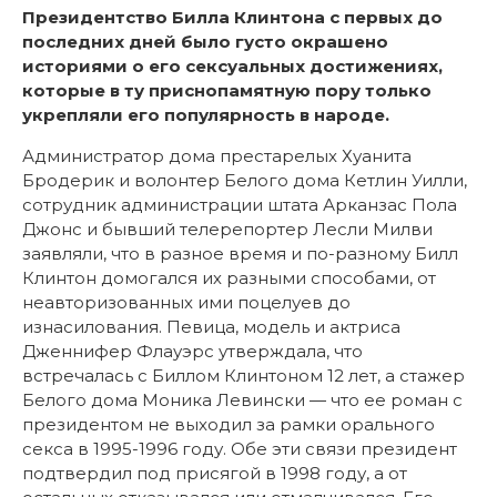
Президентство Билла Клинтона с первых до
последних дней было густо окрашено
историями о его сексуальных достижениях,
которые в ту приснопамятную пору только
укрепляли его популярность в народе.
Администратор дома престарелых Хуанита
Бродерик и волонтер Белого дома Кетлин Уилли,
сотрудник администрации штата Арканзас Пола
Джонс и бывший телерепортер Лесли Милви
заявляли, что в разное время и по-разному Билл
Клинтон домогался их разными способами, от
неавторизованных ими поцелуев до
изнасилования. Певица, модель и актриса
Дженнифер Флауэрс утверждала, что
встречалась с Биллом Клинтоном 12 лет, а стажер
Белого дома Моника Левински — что ее роман с
президентом не выходил за рамки орального
секса в 1995-1996 году. Обе эти связи президент
подтвердил под присягой в 1998 году, а от