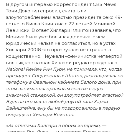
В другом интервью корреспондент CBS News
Тони Докопил спросил, считать ли
злоупотреблением властью президента секс 49-
летнего Билла Клинтона с 22-летней Моникой
Левински. В ответ Хиллари Клинтон заявила, что
Моника была уже большая девочка, с чем
юридически нельзя не согласиться, но в устах
Хиллари-20018 это прозвучало не странно, а
кощунственно. Неужели «феминистка четвертой
волны», как назвал Хиллари редактор журнала
National
Review
Рич Лури, не понимала, что, когда
президент Соединенных Штатов, разговаривая по
телефону в Овальном кабинете Белого дома, при
этом занимается оральным сексом с едва
знакомой стажеркой, он злоупотребляет властью?
Будь на его месте любой другой типа Харви
Вайнштейна, ему бы не поздоровилось в первую
очередь от Хиллари Клинтон.
«За ответами Хиллари в обоих интервью, —
написал Рич Лури, — и в ответах Билла о том