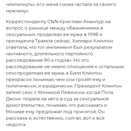
«импичнуть», его жена снова «встала за своего
мужчину».
Корреспонденту CNN Кристиан Аманпур на
вопрос о разнице между обвинениями в
сексуальных проделках ее мужа в 1998 и
президента Трампа сейчас, Хиллари Клинтон
ответила, что тот импичмент был результатом
«активного, длительного партийного
расследования 90-х годов». Но это
расследование не имело отношения к остальным
секспроделкам ее мужа, а Билл Клинтон
прекрасно понимал, чем они грозят ему и
политически, и юридически. Президент Клинтон
затеял секс с Моникой Левински, когда Пола
Джонс подала на него в суд за сексуальное
домогательство, понимая, что рассказать о
Монике ему предложат под присягой. Он
рассказа и, естественно, солгал, вот и вся
недолга.