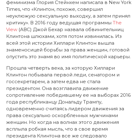
феминизма Глория Стейнхем написала в New York
Times, что «Клинтон, похоже, совершил
неуклюжую сексуальную выходку, а затем принял
критику». В 2016 году ведущая программы
The
View
(АВС) Джой Бехар назвала обвинительниц
Клинтона шлюхами, хотя потом извинилась. Из
всей этой истории Хиллари Клинтон вышла
знаменосицей борьбы за права женщин, готовой
опустить это знамя во имя политической карьеры.
Прошла четверть века, за которую Хиллари
Клинтон побывала первой леди, сенатором и
госсекретарем, а затем едва не стала
президентом. Она возглавила движение
сопротивление победившему ее на выборах 2016
года республиканцу Дональду Трампу,
одновременно считаясь лидером движения за
права сексуально оскорбленных мужчинами
женщин. Но когда на волнах этого движения
всплыла робкая мысль, что в свое время
президента Клинтона все же следовало