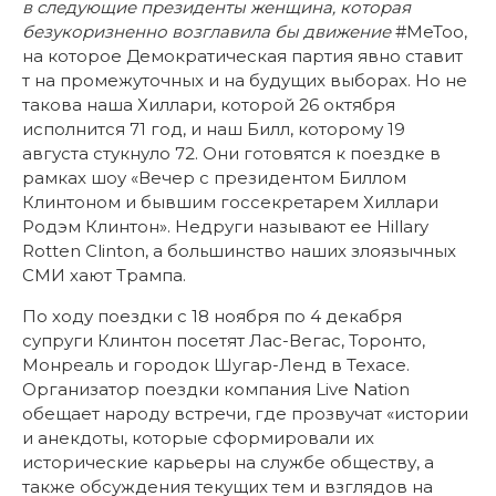
в следующие президенты женщина, которая
безукоризненно возглавила бы движение
#MeToo,
на которое Демократическая партия явно ставит
т на промежуточных и на будущих выборах. Но не
такова наша Хиллари, которой 26 октября
исполнится 71 год, и наш Билл, которому 19
августа стукнуло 72. Они готовятся к поездке в
рамках шоу «Вечер с президентом Биллом
Клинтоном и бывшим госсекретарем Хиллари
Родэм Клинтон». Недруги называют ее Hillary
Rotten Clinton, а большинство наших злоязычных
СМИ хают Трампа.
По ходу поездки с 18 ноября по 4 декабря
супруги Клинтон посетят Лас-Вегас, Торонто,
Монреаль и городок Шугар-Ленд в Техасе.
Организатор поездки компания Live Nation
обещает народу встречи, где прозвучат «истории
и анекдоты, которые сформировали их
исторические карьеры на службе обществу, а
также обсуждения текущих тем и взглядов на