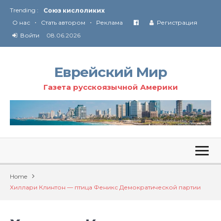
Trending :
Соглашение США с Ираном
•
•
Технология Революции в Иране
О нас
Стать автором
Реклама
Регистрация
Войти
08.06.2026
От Ирана до Ливана и Газы
Еврейский Мир
Газета русскоязычной Америки
Home
Хиллари Клинтон — птица Феникс Демократической партии