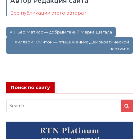
Автор Редакция сайта
Все публикации этого автора
Навигация
Пьер Матисс — добрый гений Марка Шагала
по
записям
Хиллари Клинтон — птица Феникс Демократической
партии
Поиск по сайту
Search
Search
for: