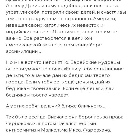
Анжелу Дэвис и тому подобное, они полностью
утратили себя, потеряли своих детей, и счастливы
тем, что празднуют многогранность Америки,
навещая своих католических невесток и
индийских зятьев… Я понимаю, что и это им не
важно. Все растворяется в великой
американской мечте, в этом конвейере
ассимиляции…
Но мне вот что непонятно. Еврейские мудрецы
вывели умное правило: «Если у тебя есть лишние
деньги, то вначале дай их беднякам твоего
города. Если у тебя есть ещё деньги, дай их
беднякам твоей земли. Если ещё деньги, дай
беднякам твоего народа».
А у этих ребят дальний ближе ближнего…
Так было всегда. Вначале они боролись за права
чернокожих, а потом начался черный
антисемитизм Малкольма Икса, Фаррахана,