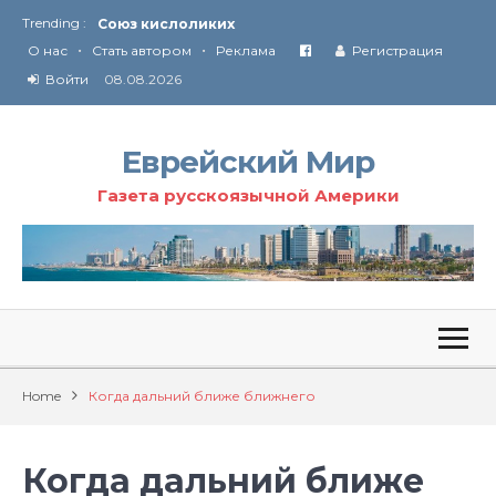
Trending :
Соглашение США с Ираном
•
•
Технология Революции в Иране
О нас
Стать автором
Реклама
Регистрация
Войти
08.08.2026
От Ирана до Ливана и Газы
Еврейский Мир
Газета русскоязычной Америки
Home
Когда дальний ближе ближнего
Когда дальний ближе