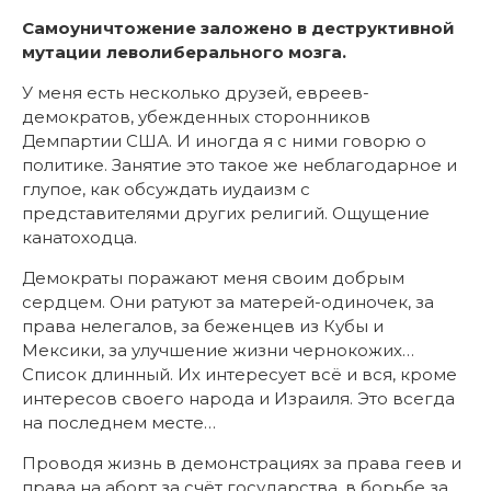
Самоуничтожение заложено в деструктивной
мутации леволиберального мозга.
У меня есть несколько друзей, евреев-
демократов, убежденных сторонников
Демпартии США. И иногда я с ними говорю о
политике. Занятие это такое же неблагодарное и
глупое, как обсуждать иудаизм с
представителями других религий. Ощущение
канатоходца.
Демократы поражают меня своим добрым
сердцем. Они ратуют за матерей-одиночек, за
права нелегалов, за беженцев из Кубы и
Мексики, за улучшение жизни чернокожих…
Список длинный. Их интересует всё и вся, кроме
интересов своего народа и Израиля. Это всегда
на последнем месте…
Проводя жизнь в демонстрациях за права геев и
права на аборт за счёт государства, в борьбе за