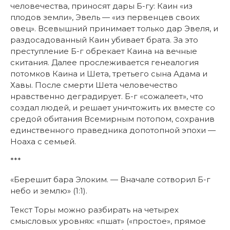
человечества, приносят дары Б-гу: Каин «из
плодов земли», Эвель — «из первенцев своих
овец». Всевышний принимает только дар Эвеля, и
раздосадованный Каин убивает брата. За это
преступление Б-г обрекает Каина на вечные
скитания. Далее прослеживается генеалогия
потомков Каина и Шета, третьего сына Адама и
Хавы. После смерти Шета человечество
нравственно деградирует. Б-г «сожалеет», что
создал людей, и решает уничтожить их вместе со
средой обитания Всемирным потопом, сохранив
единственного праведника допотопной эпохи —
Ноаха с семьей.
***
«Берешит бара Элоким. — Вначале сотворил Б-г
небо и землю» (1:1).
Текст Торы можно разбирать на четырех
смысловых уровнях: «пшат» («простое», прямое