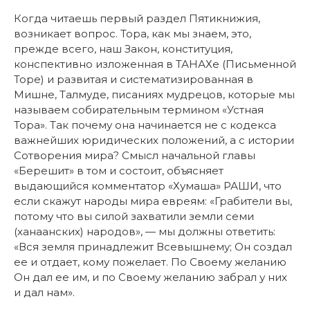
Когда читаешь первый раздел Пятикнижия,
возникает вопрос. Тора, как мы знаем, это,
прежде всего, наш Закон, конституция,
конспективно изложенная в ТАНАХе (Письменной
Торе) и развитая и систематизированная в
Мишне, Талмуде, писаниях мудрецов, которые мы
называем собирательным термином «Устная
Тора». Так почему она начинается не с кодекса
важнейших юридических положений, а с истории
Сотворения мира? Смысл начальной главы
«Берешит» в том и состоит, объясняет
выдающийся комментатор «Хумаша» РАШИ, что
если скажут народы мира евреям: «Грабители вы,
потому что вы силой захватили земли семи
(ханаанских) народов», — мы должны ответить:
«Вся земля принадлежит Всевышнему; Он создал
ее и отдает, кому пожелает. По Своему желанию
Он дал ее им, и по Своему желанию забрал у них
и дал нам».