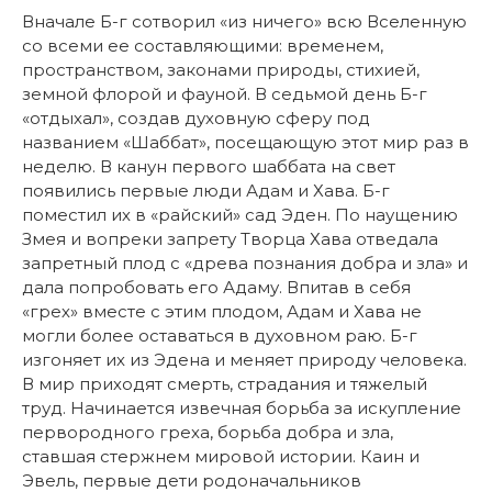
Вначале Б-г сотворил «из ничего» всю Вселенную
со всеми ее составляющими: временем,
пространством, законами природы, стихией,
земной флорой и фауной. В седьмой день Б-г
«отдыхал», создав духовную сферу под
названием «Шаббат», посещающую этот мир раз в
неделю. В канун первого шаббата на свет
появились первые люди Адам и Хава. Б-г
поместил их в «райский» сад Эден. По наущению
Змея и вопреки запрету Творца Хава отведала
запретный плод с «древа познания добра и зла» и
дала попробовать его Адаму. Впитав в себя
«грех» вместе с этим плодом, Адам и Хава не
могли более оставаться в духовном раю. Б-г
изгоняет их из Эдена и меняет природу человека.
В мир приходят смерть, страдания и тяжелый
труд. Начинается извечная борьба за искупление
первородного греха, борьба добра и зла,
ставшая стержнем мировой истории. Каин и
Эвель, первые дети родоначальников