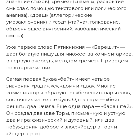
значение стихов), «ремез» («намек», раскрытие
смысла с помощью текстового или логического
анализа), «драш» (аллегорические
умозаключения) и «сод» («тайна», толкование,
объясняющее внутренний, каббалистический
смысл).
Уже первое слово Пятикнижия — «Берешит» —
дает богатую пищу для множества комментариев,
в первую очередь, методом «ремез». Приведем
некоторые из них.
Самая первая буква «бейт» имеет четыре
значения: «ради», «с», «дом» и «два». Многие
комментаторы образуют от «берешит» пары слов,
состоящих из тех же букв. Одна пара — «бейт
решит», два начала. Еще одна пара — «бара штей»,
Он создал два (две Торы, письменную и устную,
два мира: физический и духовный, или два
побуждения: доброе и злое: «йецер а-тов» и
«йецер а-ра»).