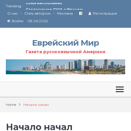
Trending :
Соглашение США с Ираном
•
•
Технология Революции в Иране
О нас
Стать автором
Реклама
Регистрация
Войти
08.06.2026
От Ирана до Ливана и Газы
Еврейский Мир
Газета русскоязычной Америки
Home
Начало начал
Начало начал