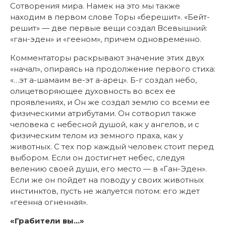
Сотворения мира. Намек на это мы также
находим в первом слове Торы «берешит». «Бейт-
решит» — две первые вещи создал Всевышний:
«ган-эден» и «гееном», причем одновременно.
Комментаторы раскрывают значение этих двух
«начал», опираясь на продолжение первого стиха:
«…эт а-шамаим ве-эт а-арец». Б-г создал небо,
олицетворяющее духовность во всех ее
проявлениях, и Он же создал землю со всеми ее
физическими атрибутами. Он сотворил также
человека с небесной душой, как у ангелов, и с
физическим телом из земного праха, как у
животных. С тех пор каждый человек стоит перед
выбором. Если он достигнет небес, следуя
велению своей души, его место — в «Ган-Эден».
Если же он пойдет на поводу у своих животных
инстинктов, пусть не жалуется потом: его ждет
«геенна огненная».
«Грабители вы…»