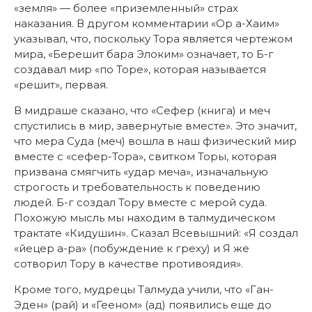
«земля» — более «приземленный» страх
наказания. В другом комментарии «Ор а-Хаим»
указывал, что, поскольку Тора является чертежом
мира, «Берешит бара Элоким» означает, то Б-г
создавал мир «по Торе», которая называется
«решит», первая.
В мидраше сказано, что «Сефер (книга) и меч
спустились в мир, завернутые вместе». Это значит,
что мера Суда (меч) вошла в наш физический мир
вместе с «сефер-Тора», свитком Торы, которая
призвана смягчить «удар меча», изначальную
строгость и требовательность к поведению
людей. Б-г создал Тору вместе с мерой суда.
Похожую мысль мы находим в талмудическом
трактате «Кидушин». Сказал Всевышний: «Я создал
«йецер а-ра» (побуждение к греху) и Я же
сотворил Тору в качестве противоядия».
Кроме того, мудрецы Талмуда учили, что «Ган-
Эден» (рай) и «Гееном» (ад) появились еще до