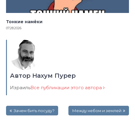
Тонкие намёки
07.28.2026
Автор Нахум Пурер
Израиль
Все публикации этого автора
Навигация
Зачем бить посуду?
Между небом и землей
по
записям