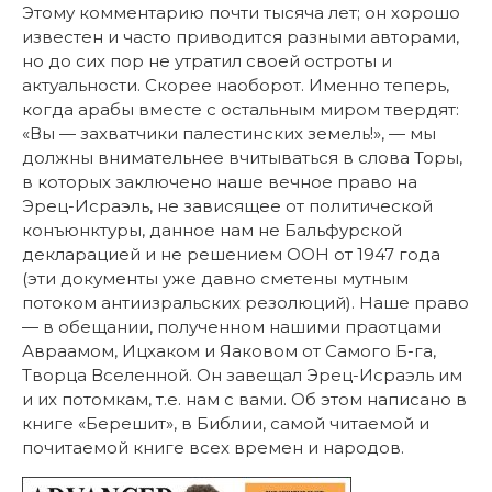
Этому комментарию почти тысяча лет; он хорошо
известен и часто приводится разными авторами,
но до сих пор не утратил своей остроты и
актуальности. Скорее наоборот. Именно теперь,
когда арабы вместе с остальным миром твердят:
«Вы — захватчики палестинских земель!», — мы
должны внимательнее вчитываться в слова Торы,
в которых заключено наше вечное право на
Эрец-Исраэль, не зависящее от политической
конъюнктуры, данное нам не Бальфурской
декларацией и не решением ООН от 1947 года
(эти документы уже давно сметены мутным
потоком антиизральских резолюций). Наше право
— в обещании, полученном нашими праотцами
Авраамом, Ицхаком и Яаковом от Самого Б-га,
Творца Вселенной. Он завещал Эрец-Исраэль им
и их потомкам, т.е. нам с вами. Об этом написано в
книге «Берешит», в Библии, самой читаемой и
почитаемой книге всех времен и народов.