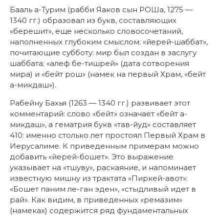
Бааль а-Турим (рабби Яаков сын РОШа, 1275 —
1340 гг.) образовал из букв, составляющих
«берешит», еще несколько словосочетаний,
наполненных глубоким смыслом: «йерей-шаббат»,
почитающие субботу: мир был создан в заслугу
шаббата; «алеф бе-тишрей» (дата сотворения
мира) и «бейт рош» (намек на первый Храм, «бейт
а-микдаш»).
Рабейну Бахья (1263 — 1340 гг.) развивает этот
комментарий: слово «бейт» означает «бейт а-
микдаш», а гематрия букв «тав-йуд» составляет
410: именно столько лет простоял Первый Храм в
Иерусалиме. К приведенным примерам можно
добавить «йерей-бошет». Это выражение
указывает на «тшуву», раскаяние, и напоминает
известную мишну из трактата «Пиркей-авот»:
«Бошет паним ле-ган эден», «стыдливый идет в
рай». Как видим, в приведенных «ремазим»
(намеках) содержится ряд фундаментальных