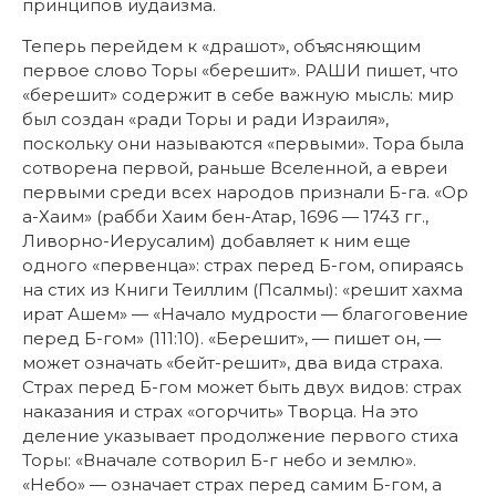
принципов иудаизма.
Теперь перейдем к «драшот», объясняющим
первое слово Торы «берешит». РАШИ пишет, что
«берешит» содержит в себе важную мысль: мир
был создан «ради Торы и ради Израиля»,
поскольку они называются «первыми». Тора была
сотворена первой, раньше Вселенной, а евреи
первыми среди всех народов признали Б-га. «Ор
а-Хаим» (рабби Хаим бен-Атар, 1696 — 1743 гг.,
Ливорно-Иерусалим) добавляет к ним еще
одного «первенца»: страх перед Б-гом, опираясь
на стих из Книги Теиллим (Псалмы): «решит хахма
ират Ашем» — «Начало мудрости — благоговение
перед Б-гом» (111:10). «Берешит», — пишет он, —
может означать «бейт-решит», два вида страха.
Страх перед Б-гом может быть двух видов: страх
наказания и страх «огорчить» Творца. На это
деление указывает продолжение первого стиха
Торы: «Вначале сотворил Б-г небо и землю».
«Небо» — означает страх перед самим Б-гом, а