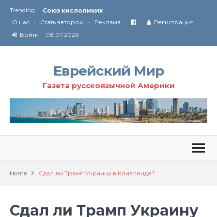
Trending :
Соглашение США с Ираном
•
•
Технология Революции в Иране
О нас
Стать автором
Реклама
Регистрация
Войти
08.07.2026
От Ирана до Ливана и Газы
Еврейский Мир
Газета русскоязычной Америки
Home
Сдал ли Трамп Украину в Кливленде?
Сдал ли Трамп Украину