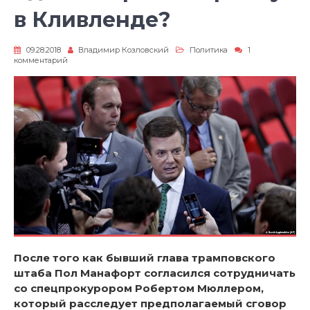
в Кливленде?
09.28.2018
Владимир Козловский
Политика
1
к
комментарий
записи
Сдал
ли
Трамп
Украину
в
Кливленде?
После того как бывший глава трамповского
штаба Пол Манафорт согласился сотрудничать
со спецпрокурором Робертом Мюллером,
который расследует предполагаемый сговор