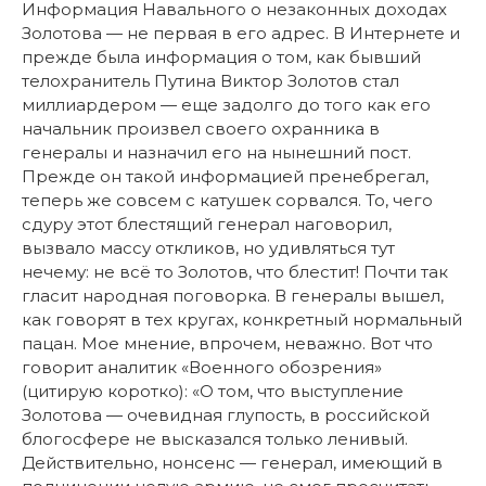
Информация Навального о незаконных доходах
Золотова — не первая в его адрес. В Интернете и
прежде была информация о том, как бывший
телохранитель Путина Виктор Золотов стал
миллиардером — еще задолго до того как его
начальник произвел своего охранника в
генералы и назначил его на нынешний пост.
Прежде он такой информацией пренебрегал,
теперь же совсем с катушек сорвался. То, чего
сдуру этот блестящий генерал наговорил,
вызвало массу откликов, но удивляться тут
нечему: не всё то Золотов, что блестит! Почти так
гласит народная поговорка. В генералы вышел,
как говорят в тех кругах, конкретный нормальный
пацан. Мое мнение, впрочем, неважно. Вот что
говорит аналитик «Военного обозрения»
(цитирую коротко): «О том, что выступление
Золотова — очевидная глупость, в российской
блогосфере не высказался только ленивый.
Действительно, нонсенс — генерал, имеющий в