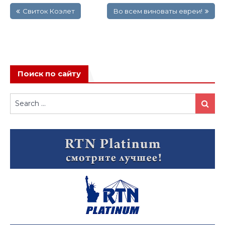
Свиток Коэлет
Во всем виноваты евреи!
по
записям
Поиск по сайту
Search
Search
for: