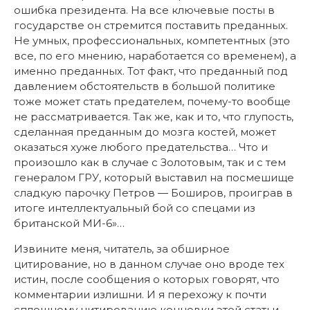
ошибка президента. На все ключевые посты в
государстве он стремится поставить преданных.
Не умных, профессиональных, компетентных (это
все, по его мнению, наработается со временем), а
именно преданных. Тот факт, что преданный под
давлением обстоятельств в большой политике
тоже может стать предателем, почему-то вообще
не рассматривается. Так же, как и то, что глупость,
сделанная преданным до мозга костей, может
оказаться хуже любого предательства… Что и
произошло как в случае с Золотовым, так и с тем
генералом ГРУ, который выставил на посмешище
сладкую парочку Петров — Боширов, проиграв в
итоге интеллектуальный бой со спецами из
британской МИ-6»…
Извините меня, читатель, за обширное
цитирование, но в данном случае оно вроде тех
истин, после сообщения о которых говорят, что
комментарии излишни. И я перехожу к почти
сплошному цитированию концовки этой статьи,