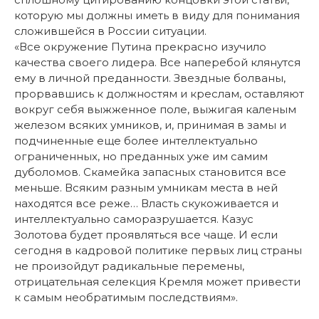
которую мы должны иметь в виду для понимания
сложившейся в России ситуации.
«Все окружение Путина прекрасно изучило
качества своего лидера. Все наперебой клянутся
ему в личной преданности. Звездные болваны,
прорвавшись к должностям и креслам, оставляют
вокруг себя выжженное поле, выжигая каленым
железом всяких умников, и, принимая в замы и
подчиненные еще более интеллектуально
ограниченных, но преданных уже им самим
дуболомов. Скамейка запасных становится все
меньше. Всяким разным умникам места в ней
находятся все реже… Власть скукоживается и
интеллектуально саморазрушается. Казус
Золотова будет проявляться все чаще. И если
сегодня в кадровой политике первых лиц страны
не произойдут радикальные перемены,
отрицательная селекция Кремля может привести
к самым необратимым последствиям».