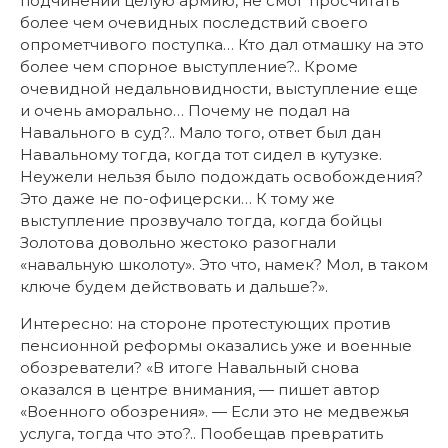
подчинении целую армию, не смог просчитать
более чем очевидных последствий своего
опрометчивого поступка… Кто дал отмашку на это
более чем спорное выступление?.. Кроме
очевидной недальновидности, выступление еще
и очень аморально… Почему не подал на
Навального в суд?.. Мало того, ответ был дан
Навальному тогда, когда тот сидел в кутузке.
Неужели нельзя было подождать освобождения?
Это даже не по-офицерски… К тому же
выступление прозвучало тогда, когда бойцы
Золотова довольно жестоко разогнали
«навальную школоту». Это что, намек? Мол, в таком
ключе будем действовать и дальше?».
Интересно: на стороне протестующих против
пенсионной реформы оказались уже и военные
обозреватели? «В итоге Навальный снова
оказался в центре внимания, — пишет автор
«Военного обозрения». — Если это не медвежья
услуга, тогда что это?.. Пообещав превратить