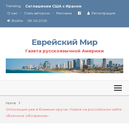
Trending :
Соглашение США с Ираном
•
•
Технология Революции в Иране
О нас
Стать автором
Реклама
Регистрация
Войти
08.06.2026
От Ирана до Ливана и Газы
Еврейский Мир
Газета русскоязычной Америки
Home
Оппозиция уже в ближних кругах. Новое на российском сайте
«Военное обозрение»