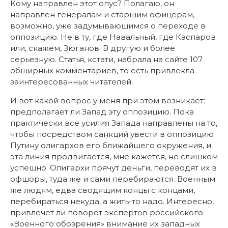
Кому направлен этот опус? Полагаю, он
направлен генералам и старшим офицерам,
возможно, уже задумывающимся о переходе в
оппозицию. Не в ту, где Навальный, где Каспаров
или, скажем, Зюганов. В другую и более
серьезную. Статья, кстати, набрала на сайте 107
обширных комментариев, то есть привлекла
заинтересованных читателей.
И вот какой вопрос у меня при этом возникает:
предполагает ли Запад эту оппозицию. Пока
практически все усилия Запада направлены на то,
чтобы посредством санкций увести в оппозицию
Путину олигархов его ближайшего окружения, и
эта линия продвигается, мне кажется, не слишком
успешно. Олигархи прячут деньги, переводят их в
офшоры, туда же и сами перебираются. Военным
же людям, едва сводящим концы с концами,
перебираться некуда, а жить-то надо. Интересно,
привлечет ли поворот экспертов российского
«Военного обозрения» внимание их западных