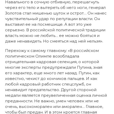
Навального в сочную отбивную, перешагнуть
через его тело и вытереть об него ноги, генерал
Золотов стал мишенью шуток и острот… Он нанес
чувствительный удар по репутации власти. Он
выставил ее на посмешище. А вот это уже
серьезно. В российской политической традиции
власть можно не любить… ее можно бояться и
даже ненавидеть. Но смеяться над ней нельзя».
Перехожу к самому главному: «В российском
политическом Олимпе возобладала
отрицательная кадровая селекция, о которой
многие эксперты предупреждали Путина, зная
его характер, еще много лет назад. Путин, как
известно, чекист до кончиков пальцев. И как
любой кадровый работник спецслужб, он
ненавидит предательство. Другой стороной
медали является преувеличенная оценка личной
преданности. Не важно, умен человек или не
очень, высокоморален или аморален… Главное,
чтобы был предан. И в этом кроется главная