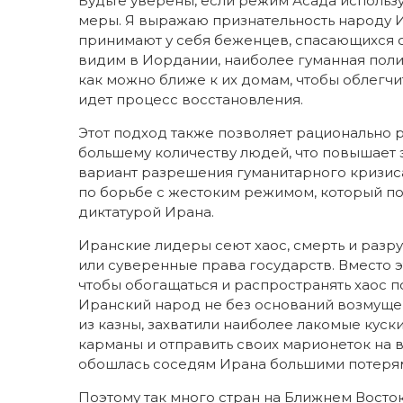
Будьте уверены, если режим Асада исполь
меры. Я выражаю признательность народу Ио
принимают у себя беженцев, спасающихся о
видим в Иордании, наиболее гуманная поли
как можно ближе к их домам, чтобы облегчи
идет процесс восстановления.
Этот подход также позволяет рационально 
большему количеству людей, что повышает
вариант разрешения гуманитарного кризис
по борьбе с жестоким режимом, который п
диктатурой Ирана.
Иранские лидеры сеют хаос, смерть и разр
или суверенные права государств. Вместо 
чтобы обогащаться и распространять хаос п
Иранский народ не без оснований возмуще
из казны, захватили наиболее лакомые куск
карманы и отправить своих марионеток на в
обошлась соседям Ирана большими потеря
Поэтому так много стран на Ближнем Вост