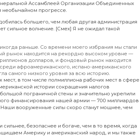
Генеральной Ассамблеей Организации Объединенных
ми необычайном прогрессе.
добилась большего, чем любая другая администрация
т сильное волнение. [Смех] Я не ожидал такой
икогда раньше. Со времени моего избрания мы стали
вый рынок находится на рекордно высоком уровне —
 триллионов долларов, и фондовый рынок находится
 среди афроамериканского, испано-американского
ла самого низкого уровня за всю историю.
 мест, в том числе полмиллиона рабочих мест в сфере
мериканской истории сокращения налогов
 большой пограничной стены и значительно укрепили
ного финансирования нашей армии — 700 миллиардов
. Наши вооруженные силы скоро станут мощнее, чем
сильнее, безопаснее и богаче, чем в то время, когда
 защищаем Америку и американский народ, и мы также