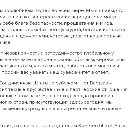
 миролюбивых людей во всем мире. Мы считаем, что,
 и защищают интересы своих народов, они могут
 себе блага безопасности, процветания и мира.
м страны с самобытной культурой, богатой историей
ициями и ценностями, которые делают наши родные
емле.
т независимость и сотрудничество глобальному
ы в этом зале следовать своим обычаям, верованиям
азывать вам, как вам жить, работать или молиться
просим вас уважать наш суверенитет в ответ.
ь Соединенные Штаты за рубежом — от Варшавы
ладил тесные дружественные и партнерские отношения
ующих в этом зале. Наш подход всегда приносил
гих стран, присутствующих здесь сегодня, мы
ы заменить угрозу конфликта решительным и новым
ся лицом к лицу с председателем Ким Чен Ыном. У нас