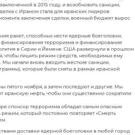
аключенной в 2015 году, и возобновить санкции,
делка с Ираном стала для иранских лидеров
 момента заключения сделки, военный бюджет вырос
ния ракет, способных нести ядерные боеголовки,
ля финансирования терроризма и финансирования
ролития в Сирии и Йемене. США развернули в прошлом
, чтобы лишить режим средств, необходимых ему
 Мы начали вновь вводить жесткие санкции,
раммы), которые были сняты в рамках иранской
ы пятого ноября, а затем последуют и другие. Мы
т иранскую нефть, чтобы они существенно сократили
мире спонсор терроризма обладал самым опасным
 режим, который постоянно повторяет «Смерть
ем.
дствами доставки ядерной боеголовки в любой город