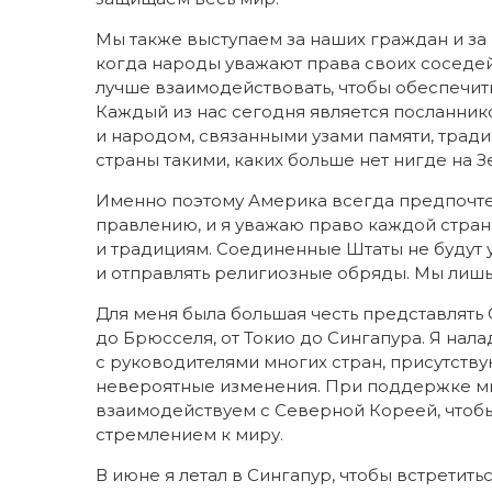
Мы также выступаем за наших граждан и за
когда народы уважают права своих соседей
лучше взаимодействовать, чтобы обеспечить
Каждый из нас сегодня является посланнико
и народом, связанными узами памяти, трад
страны такими, каких больше нет нигде на З
Именно поэтому Америка всегда предпочте
правлению, и я уважаю право каждой стран
и традициям. Соединенные Штаты не будут ук
и отправлять религиозные обряды. Мы лишь 
Для меня была большая честь представлят
до Брюсселя, от Токио до Сингапура. Я на
с руководителями многих стран, присутств
невероятные изменения. При поддержке мно
взаимодействуем с Северной Кореей, чтоб
стремлением к миру.
В июне я летал в Сингапур, чтобы встретить