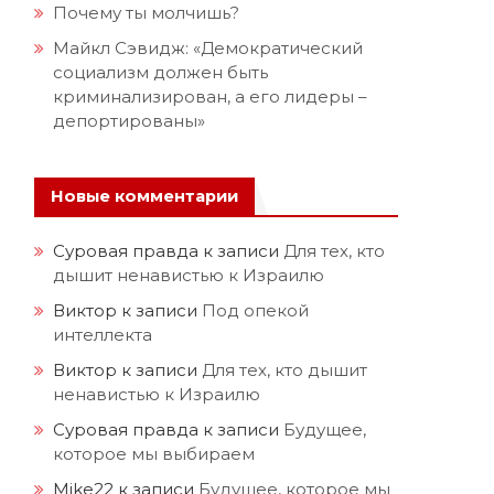
Почему ты молчишь?
Майкл Сэвидж: «Демократический
социализм должен быть
криминализирован, а его лидеры –
депортированы»
Новые комментарии
Суровая правда
к записи
Для тех, кто
дышит ненавистью к Израилю
Виктор
к записи
Под опекой
интеллекта
Виктор
к записи
Для тех, кто дышит
ненавистью к Израилю
Суровая правда
к записи
Будущее,
которое мы выбираем
Mike22
к записи
Будущее, которое мы