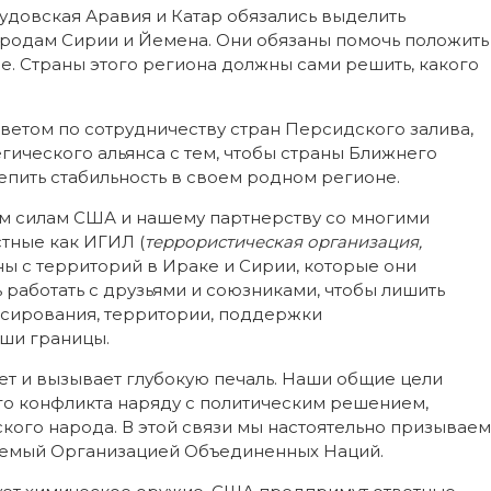
довская Аравия и Катар обязались выделить
родам Сирии и Йемена. Они обязаны помочь положить
. Страны этого региона должны сами решить, какого
ветом по сотрудничеству стран Персидского залива,
гического альянса с тем, чтобы страны Ближнего
епить стабильность в своем родном регионе.
ым силам США и нашему партнерству со многими
тные как ИГИЛ (
террористическая организация,
аны с территорий в Ираке и Сирии, которые они
работать с друзьями и союзниками, чтобы лишить
сирования, территории, поддержки
ши границы.
т и вызывает глубокую печаль. Наши общие цели
го конфликта наряду с политическим решением,
кого народа. В этой связи мы настоятельно призываем
яемый Организацией Объединенных Наций.