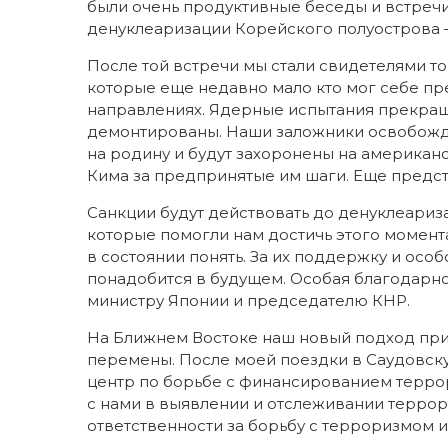
были очень продуктивные беседы и встречи
денуклеаризации Корейского полуострова —
После той встречи мы стали свидетелями 
которые еще недавно мало кто мог себе пре
направлениях. Ядерные испытания прекра
демонтированы. Наши заложники освобожд
на родину и будут захоронены на американс
Кима за предпринятые им шаги. Еще предст
Санкции будут действовать до денуклеариза
которые помогли нам достичь этого момент
в состоянии понять. За их поддержку и ос
понадобится в будущем. Особая благодарн
министру Японии и председателю КНР.
На Ближнем Востоке наш новый подход при
перемены. После моей поездки в Саудовск
центр по борьбе с финансированием терро
с нами в выявлении и отслеживании террор
ответственности за борьбу с терроризмом и