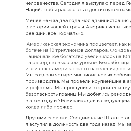
человечества. Сегодня я выступаю перед 
Наций, чтобы рассказать о достигнутом на
Менее чем за два года моя администрация 
в истории нашей страны. Америка испытывае
реакции, все нормально.
Американская экономика процветает, как н
богаче на 10 триллионов долларов. Фондо
национальное богатство увеличилось на 10
на рекордно высоком уровне. Безработица
и азиатско-американского населения достиг
Мы создали четыре миллиона новых рабочих
производства. Мы провели крупнейшие в а
и реформы. Мы приступили к строительству
безопасность границ. Мы добились рекорд
в этом году и 716 миллиардов в следующем
когда-либо прежде.
Другими словами, Соединенные Штаты стали 
я вступил в должность два года назад. Мы
защищаем весь мир.