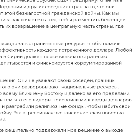
зует химическое оружие, США предпримут ответные
рдании и других соседних стран за то, что они
т этой безжалостной гражданской войны. Как мы
тика заключается в том, чтобы разместить беженцев
ть их возвращение в центральную часть страны, где
расходовать ограниченные ресурсы, чтобы помочь
 эффективность каждого потраченного доллара. Любой
а в Сирии должен также включать стратегию
одпитывается и финансируется коррумпированной
ушения. Они не уважают своих соседей, границы
этого они разворовывают национальные ресурсы,
о всему Ближнему Востоку и далеко за его пределами.
н тем, что его лидеры присвоили миллиарды долларов
и и разграбили религиозные фонды, чтобы набить свои
ойну. Эта агрессивная экспансионистская повестка
ми.
оке решительно поддержали мое решение о выходе