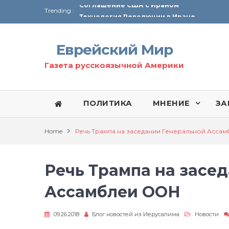
Trending :
Технология Революции в Иране
От Ирана до Ливана и Газы
Еврейский Мир
Газета русскоязычной Америки
ПОЛИТИКА
МНЕНИЕ
ЗА
Home
Речь Трампа на заседании Генеральной Асса
Речь Трампа на засе
Ассамблеи ООН
09.26.2018
Блог новостей из Иерусалима
Новости