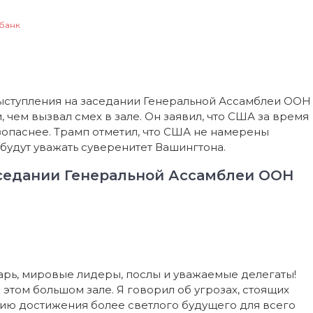
Речь
Трампа
на
обанк
заседании
Генеральной
Ассамблеи
ООН
ыступления на заседании Генеральной Ассамблеи ООН
 чем вызвал смех в зале. Он заявил, что США за время
езопаснее. Трамп отметил, что США не намерены
е будут уважать суверенитет Вашингтона.
заседании Генеральной Ассамблеи ООН
тарь, мировые лидеры, послы и уважаемые делегаты!
 этом большом зале. Я говорил об угрозах, стоящих
ию достижения более светлого будущего для всего