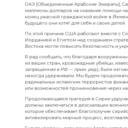
ОАЭ [Объединенные Арабские Эмираты], Сау
миллионы долларов на оказание помощи на
конец ужасной гражданской войне в Йемене
будущего они хотят для себя и своих детей.
По этой причине США работают вместе с Со
Иорданией и Египтом над созданием страте
Востока могли повысить безопасность и укр
Я рад сообщить, что благодаря вооруженн
из ваших стран, кровожадные убийцы, извес
запрещенная в РФ — прим. ред.
), были изгн
некогда удерживали. Мы будем продолжать 
радикальных исламских террористов финан
или возможностей проникновения через на
Продолжающаяся трагедия в Сирии удручае
должны заключаться в деэскалации военно
которое обеспечивает благополучие сирийс
активизировать мирный процесс, возглавл