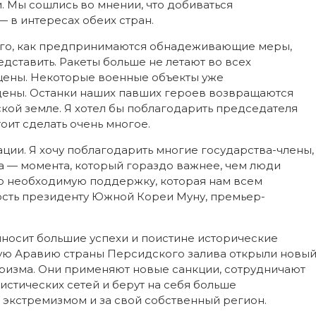
. Мы сошлись во мнении, что добиваться
 в интересах обеих стран.
того, как предпринимаются обнадеживающие меры,
дставить. Ракеты больше не летают во всех
щены. Некоторые военные объекты уже
ены. Останки наших павших героев возвращаются
кой земле. Я хотел бы поблагодарить председателя
оит сделать очень многое.
ции. Я хочу поблагодарить многие государства-члены,
а — момента, который гораздо важнее, чем люди
обо необходимую поддержку, которая нам всем
ость президенту Южной Кореи Муну, премьер-
носит большие успехи и поистине исторические
ую Аравию страны Персидского залива открыли новы
ризма. Они применяют новые санкции, сотрудничают
истических сетей и берут на себя больше
 экстремизмом и за свой собственный регион.