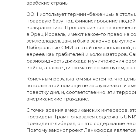
арабские страны.
ООН использует термин «беженцы» в столь 
правовую базу под финансирование людей,
возвращение». Прогрессивное человечество
в Эрец Исраэль, имеют какое-то право на с
землевладельцам, и была законно выкупле
Либеральные СМИ от этой немаловажной дет
евреев как грабителей и колонизаторов. С
разновидность джихада и уничтожения евр
войны, а также дипломатическим путем, раз 
Конечным результатом является то, что ден
которые этой помощи не заслуживают, и а
повестку дня, и, соответственно, эти терро
американские граждане.
С точки зрения американских интересов, э
президент Трамп отказался содержать UNRW
президент-либерал, он это содержание верн
Поэтому законопроект Ланкфорда является