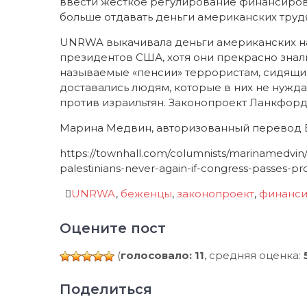
ввести жесткое регулирование финансиро
больше отдавать деньги американских труд
UNRWA выкачивала деньги американских н
президентов США, хотя они прекрасно знали,
называемые «пенсии» террористам, сидящи
доставались людям, которые в них не нужд
против израильтян. Законопроект Ланкфорд
Марина Медвин, авторизованный перевод 
https://townhall.com/columnists/marinamedvin/2
palestinians-never-again-if-congress-passes-p
UNRWA
,
беженцы
,
законопроект
,
финанс
Оцените пост
(
голосовало: 11
, средняя оценка:
Поделиться