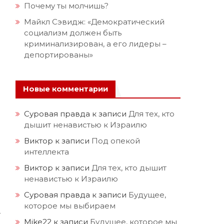
Почему ты молчишь?
Майкл Сэвидж: «Демократический
социализм должен быть
криминализирован, а его лидеры –
депортированы»
Новые комментарии
Суровая правда
к записи
Для тех, кто
дышит ненавистью к Израилю
Виктор
к записи
Под опекой
интеллекта
Виктор
к записи
Для тех, кто дышит
ненавистью к Израилю
Суровая правда
к записи
Будущее,
которое мы выбираем
т
Mike22
к записи
Будущее, которое мы