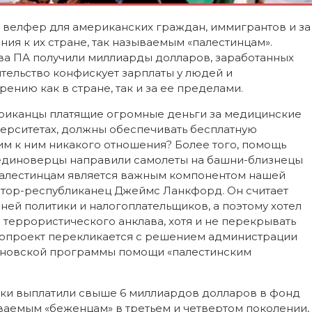
 велфер для американских граждан, иммигрантов и за
ия к их стране, так называемым «палестинцам».
ва ПА получили миллиарды долларов, заработанных
тельство конфискует зарплаты у людей и
нию как в стране, так и за ее пределами.
ериканцы платящие огромные деньги за медицинские
верситетах, должны обеспечивать бесплатную
м к ним никакого отношения? Более того, помощь
х единоверцы направили самолеты на башни-близнецы
палестинцам является важным компонентом нашей
атор-республиканец Джеймс Ланкфорд. Он считает
ей политики и налогоплательщиков, а поэтому хотел
 террористического анклава, хотя и не перекрывать
нопроект перекликается с решением администрации
новской программы помощи «палестинским
ики выплатили свыше 6 миллиардов долларов в фонд
ваемым «беженцам» в третьем и четвертом поколении,