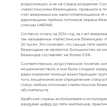
родословную, а не на страну рождения. Со
«палестинскими беженцами», привыкли в те
счет американских налогоплательщиков. И н
дармовщины прямых потомков первых беженц
списках UNRWA.
Согласно отчету за 2014 год, за счет америк
так называемых «палестинских беженцев». И
20 тысяч. Это означает, что свыше пяти ми
беженцами не являются. Большинство из ни
беженцев составляет не более 0.5%.
Соответственно, искусственное понятие, к
мошенничеством, и оно было создано кор
ради оказания помощи воинствующим групп
того, мошенническое определение статуса
статус любым потомкам «палестинских беже
обстоятельств.
Арабские страны использовали и использую
раздувая цифру до пяти миллионов, практич