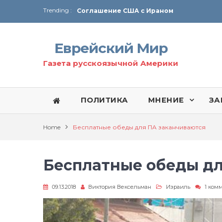
Trending :
Соглашение США с Ираном
Технология Революции в Иране
Еврейский Мир
От Ирана до Ливана и Газы
Газета русскоязычной Америки
ПОЛИТИКА
МНЕНИЕ
ЗА
Home
Бесплатные обеды для ПА заканчиваются
Бесплатные обеды дл
09.13.2018
Виктория Вексельман
Израиль
1 ком