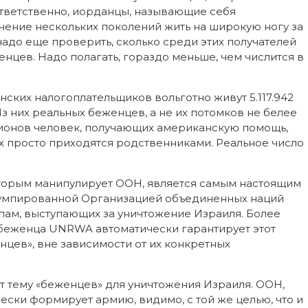
ответственно, иорданцы, называющие себя
чение нескольких поколений жить на широкую ногу за
адо еще проверить, сколько среди этих получателей
ев. Надо полагать, гораздо меньше, чем числится в
анских налогоплательщиков вольготно живут 5.117.942
з них реальных беженцев, а не их потомков не белее
ллионов человек, получающих американскую помощь,
х просто приходятся родственниками. Реальное число
оторым манипулирует ООН, является самым настоящим
румпированной Организацией объединенных наций
ам, выступающих за уничтожение Израиля. Более
 беженца UNRWA автоматически гарантирует этот
нцев», вне зависимости от их конкретных
т тему «беженцев» для уничтожения Израиля. ООН,
ески формирует армию, видимо, с той же целью, что и