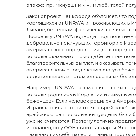
а также примкнувшим к ним любителей пол
Законопроект Ланкфорда объясняет, что п
кормящихся от UNRWA и проживающих в Иуд
Ливане, беженцам, фактически, не являются
Поскольку UNRWA подводит под понятие «п
добровольно покинувших территорию Израил
американского определения, да и определ
которые оказывают помощь беженцам по вс
благотворительных выплат, и оказывать пом
американскому определению статуса бежен
родственников и потомков реальных бежен
Например, UNRWA рассматривает свыше дв
которых родились в Иордании и живут в это
беженцев». Если человек родился в Амери
Израиль принял сотни тысяч еврейских беж
арабских стран, которые вынуждены были б
уже не считаются. Поэтому логично предпол
иорданец, но у ООН свои стандарты. Эта о
называющих себя палестинцами, и продолжа