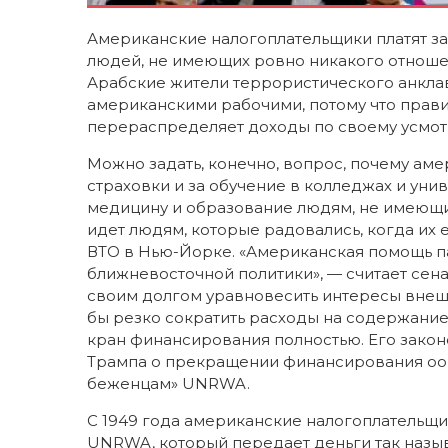
Американские налогоплательщики платят за
людей, не имеющих ровно никакого отношен
Арабские жители террористического анкла
американскими рабочими, потому что прави
перераспределяет доходы по своему усмотре
Можно задать, конечно, вопрос, почему ам
страховки и за обучение в колледжах и уни
медицину и образование людям, не имеющи
идет людям, которые радовались, когда и
ВТО в Нью-Йорке. «Американская помощь 
ближневосточной политики», — считает сен
своим долгом уравновесить интересы внешн
бы резко сократить расходы на содержание
кран финансирования полностью. Его зако
Трампа о прекращении финансирования оо
беженцам» UNRWA.
С 1949 года американские налогоплательщ
UNRWA, который передает деньги так назы