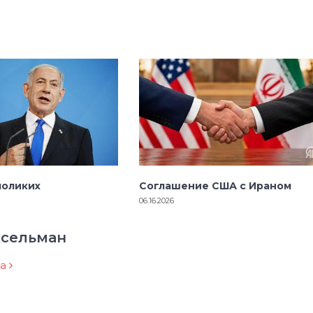
лоликих
Соглашение США с Ираном
06.16.2026
ксельман
ра