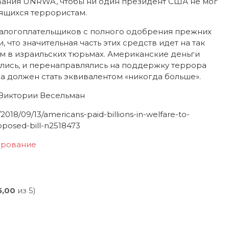
вания UNRWA, чтобы ни один президент США не мог
ящихся террористам.
алогоплательщиков с полного одобрения прежних
 что значительная часть этих средств идет на так
м в израильских тюрьмах. Американские деньги
ались, и перенаправлялись на поддержку террора
а должен стать эквивалентом «никогда больше».
Виктории Весельман
018/09/13/americans-paid-billions-in-welfare-to-
roposed-bill-n2518473
ирование
5,00
из 5)