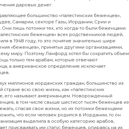
учения даровых денег.
одавляющее большинство «палестинских беженцев»,
ее, Самарии, секторе Газы, Иордании, Срии и
. Они лишь потомки тех, кто когда-то были беженцами.
алестинских беженцев» всех родственников людей,
я в 1948 году, то это понятие значительно шире
ения «беженцев», принятых другими организациями,
ему миру. Поэтому Ланфорд хотел бы сократить объем
ощь только тем арабам, которые отвечают
ца, а американское определение исключает
цев.
ух миллионов иорданских граждан, большинство из
й стране всю свою жизнь, как «палестинских
ке, его называют американцем. Новорожденный
енцев, в том числе свыше шестисот тысяч беженцев из
ежать, спасая свои жизни, но их потомки беженцами
ожить, что если человек родился в Иордании, то он
рганизация выделила в особую категорию арабов,
ет присваивать им статус беженцев, опираясь на их