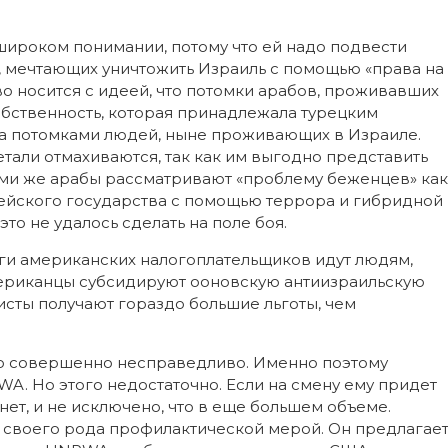
широком понимании, потому что ей надо подвести
 мечтающих уничтожить Израиль с помощью «права на
 носится с идеей, что потомки арабов, проживавших
обственность, которая принадлежала турецким
на потомками людей, ныне проживающих в Израиле.
али отмахиваются, так как им выгодно представить
ами же арабы рассматривают «проблему беженцев» как
ейского государства с помощью террора и гибридной
это не удалось сделать на поле боя.
ьги американских налогоплательщиков идут людям,
мериканцы субсидируют ооновскую антиизраильскую
ристы получают гораздо большие льготы, чем
то совершенно несправедливо. Именно поэтому
A. Но этого недостаточно. Если на смену ему придет
ет, и не исключено, что в еще большем объеме.
 своего рода профилактической мерой. Он предлагае