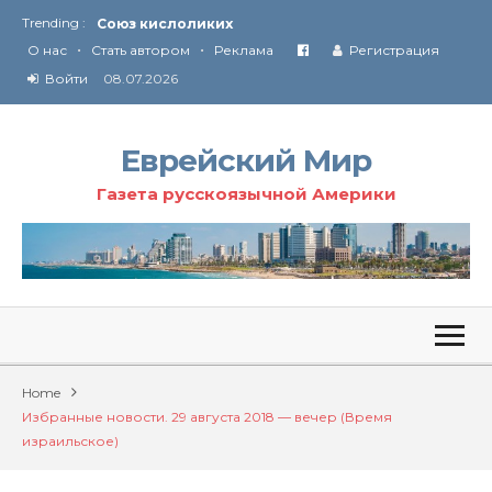
Trending :
Соглашение США с Ираном
•
•
Технология Революции в Иране
О нас
Стать автором
Реклама
Регистрация
Войти
08.07.2026
От Ирана до Ливана и Газы
Еврейский Мир
Газета русскоязычной Америки
Home
Избранные новости. 29 августа 2018 — вечер (Время
израильское)