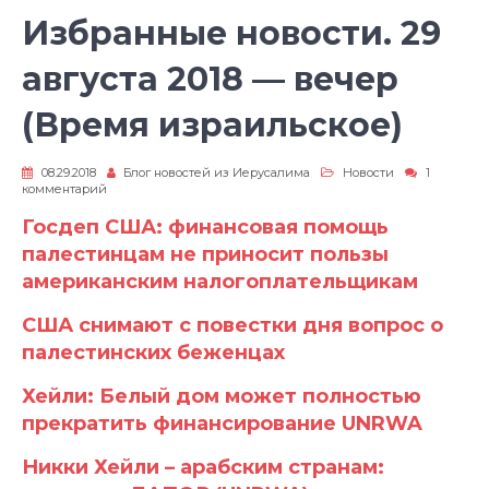
Избранные новости. 29
августа 2018 — вечер
(Время израильское)
08.29.2018
Блог новостей из Иерусалима
Новости
1
к
комментарий
записи
Избранные
Госдеп США: финансовая помощь
новости.
палестинцам не приносит пользы
29
августа
американским налогоплательщикам
2018
—
вечер
США снимают с повестки дня вопрос о
(Время
палестинских беженцах
израильское)
Хейли: Белый дом может полностью
прекратить финансирование UNRWA
Никки Хейли – арабским странам: