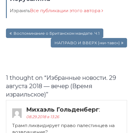
Израиль
Все публикации этого автора
Навигация
Воспоминание о Британском мандате. Ч.1
по
записям
НАПРАВО И ВВЕРХ («ки-таво»)
1 thought on “
Избранные новости. 29
августа 2018 — вечер (Время
израильское)
”
Михаэль Гольденберг
:
08.29.2018 в 13:26
Трамп ликвидирует право палестинцев на
возвращение?