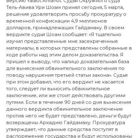
версию Yadiot Ahranot. Судья Окружного суда
Тель-Авива Ури Шоам принял сегодня, 5 марта,
решение удовлетворить просьбу прокуратуру о
временной конфискации 4,9 миллионов
долларов, принадлежащих Гайдамаку. В своем
вердикте судья Шоам сообщает: «Я тщательно
изучил представленные мне засекреченные
материалы, в которых представлены собранные в
ходе работы над этим делом доказательства. Я
пришел к выводу, что налицо доказательная база
для вынесения обвинительного заключения по
поводу нарушения третьей статьи закона». Судья
при этом добавил, что его вердикт не касается
того, следует ли выносить обвинительное
заключение, или же стоит действовать другими
путями. Если в течение 90 дней со дня вынесения
данного вердикта обвинительное заключение
против него не будет представлено, деньги будут
возвращены Аркадию Гайдамаку. Прокуратура
утверждает, что данные средства поступят в
распоряжение государства и будут использованы