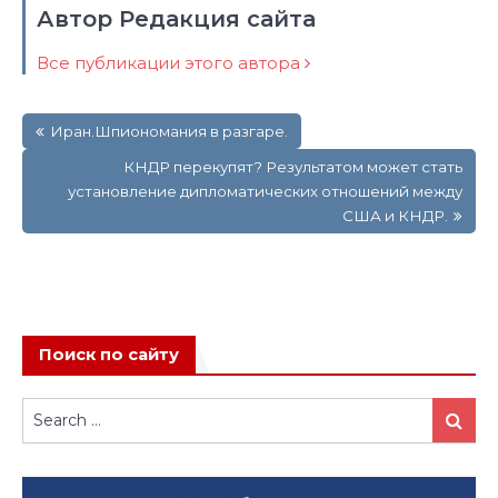
Автор Редакция сайта
Все публикации этого автора
Навигация
Иран.Шпиономания в разгаре.
по
записям
КНДР перекупят? Результатом может стать
установление дипломатических отношений между
США и КНДР.
Поиск по сайту
Search
Search
for: