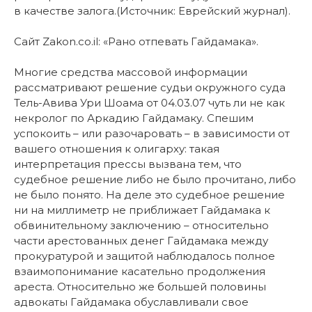
в качестве залога.(Источник: Еврейский журнал).
Сайт Zakon.co.il: «Рано отпевать Гайдамака».
Многие средства массовой информации
рассматривают решение судьи окружного суда
Тель-Авива Ури Шоама от 04.03.07 чуть ли не как
некролог по Аркадию Гайдамаку. Спешим
успокоить – или разочаровать – в зависимости от
вашего отношения к олигарху: такая
интерпретация прессы вызвана тем, что
судебное решение либо не было прочитано, либо
не было понято. На деле это судебное решение
ни на миллиметр не приближает Гайдамака к
обвинительному заключению – относительно
части арестованных денег Гайдамака между
прокуратурой и защитой наблюдалось полное
взаимопонимание касательно продолжения
ареста. Относительно же большей половины
адвокаты Гайдамака обуславливали свое