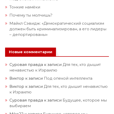
Тонкие намёки
Почему ты молчишь?
Майкл Сэвидж: «Демократический социализм
должен быть криминализирован, а его лидеры
– депортированы»
Новые комментарии
Суровая правда
к записи
Для тех, кто дышит
ненавистью к Израилю
Виктор
к записи
Под опекой интеллекта
Виктор
к записи
Для тех, кто дышит ненавистью
к Израилю
Суровая правда
к записи
Будущее, которое мы
выбираем
Mike22
к записи
Будущее, которое мы