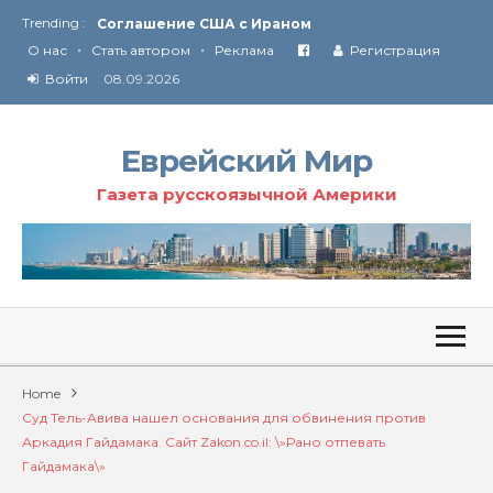
Trending :
Соглашение США с Ираном
•
•
Технология Революции в Иране
О нас
Стать автором
Реклама
Регистрация
Ю
ридические услуги адвокатской коллегии «Эли Гервиц»: полное сопровождение на всех этапах
Войти
08.09.2026
От Ирана до Ливана и Газы
Еврейский Мир
Газета русскоязычной Америки
Home
Суд Тель-Авива нашел основания для обвинения против
Аркадия Гайдамака. Сайт Zakon.co.il: \»Рано отпевать
Гайдамака\»