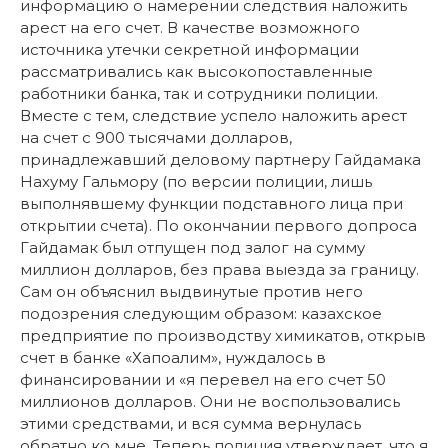
информацию о намерении следствия наложить
арест на его счет. В качестве возможного
источника утечки секретной информации
рассматривались как высокопоставленные
работники банка, так и сотрудники полиции.
Вместе с тем, следствие успело наложить арест
на счет с 900 тысячами долларов,
принадлежавший деловому партнеру Гайдамака
Нахуму Гальмору (по версии полиции, лишь
выполнявшему функции подставного лица при
открытии счета). По окончании первого допроса
Гайдамак был отпущен под залог на сумму
миллион долларов, без права выезда за границу.
Сам он объяснил выдвинутые против него
подозрения следующим образом: казахское
предприятие по производству химикатов, открыв
счет в банке «Хапоалим», нуждалось в
финансировании и «я перевел на его счет 50
миллионов долларов. Они не воспользовались
этими средствами, и вся сумма вернулась
обратно ко мне. Теперь полиция утверждает, что я