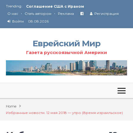
Trending :
Соглашение США с Ираном
•
•
Технология Революции в Иране
О нас
Стать автором
Реклама
Регистрация
Войти
08.08.2026
От Ирана до Ливана и Газы
Еврейский Мир
Газета русскоязычной Америки
Home
Избранные новости. 12 мая 2018 — утро (Время израильское)