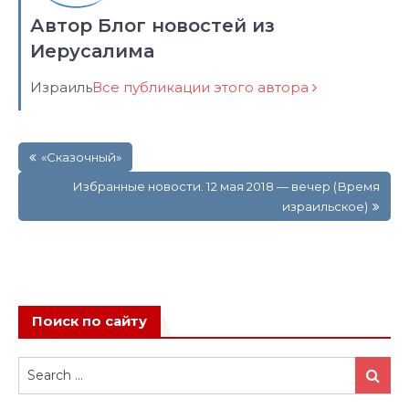
Автор Блог новостей из
Иерусалима
Израиль
Все публикации этого автора
Навигация
«Сказочный»
по
записям
Избранные новости. 12 мая 2018 — вечер (Время
израильское)
Поиск по сайту
Search
Search
for: