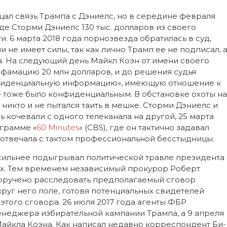
цал связь Трампа с Дэниелс, но в середине февраля
зде Сторми Дэниелс 130 тыс. долларов из своего
. 6 марта 2018 года порнозвезда обратилась в суд,
 не имеет силы, так как лично Трамп ее не подписал, 
ла. На следующий день Майкл Коэн от имени своего
ффамацию 20 млн долларов, и до решения судья
нфиденциальную информацию», имеющую отношение к
 тоже было конфиденциальным. В обстановке охоты на
 никто и не пытался таить в мешке. Сторми Дэниелс и
ь кочевали с одного телеканала на другой, 25 марта
грамме «
60 Minutes
« (CBS), где он тактично задавал
 отвечала с тактом профессиональной бесстыдницы.
е сильнее подыгрывал политической травле президента
ах. Тем временем независимый прокурор Роберт
поручено расследовать предполагаемый сговор
руг него поле, готовя потенциальных свидетелей
этого сговора. 26 июля 2017 года агенты ФБР
неджера избирательной кампании Трампа, а 9 апреля
Майкла Коэна. Как написал недавно корреспондент Би-