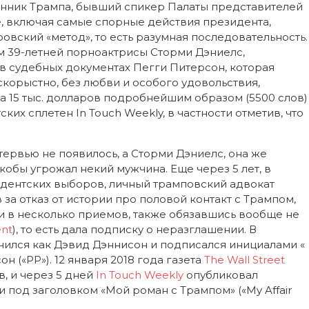
онник Трампа, бывший спикер Палаты представителей
, включая самые спорные действия президента,
ровский «метод», то есть разумная последовательность.
ем 39-летней порноактрисы Сторми Дэниелс,
в судебных документах Пегги Питерсон, которая
скорыстно, без любви и особого удовольствия,
за 15 тыс. долларов подробнейшим образом (5500 слов)
ких сплетен In Touch Weekly, в частности отметив, что
ервью не появилось, а Сторми Дэниелс, она же
обы угрожал некий мужчина. Еще через 5 лет, в
езидентских выборов, личный трамповский адвокат
за отказ от истории про половой контакт с Трампом,
ьги в несколько приемов, также обязавшись вообще не
ent
), то есть дала подписку о неразглашении. В
ился как Дэвид Дэннисон и подписался инициалами «
 («PP»). 12 января 2018 года газета
The Wall Street
в, и через 5 дней
In Touch
Weekly
опубликовал
 под заголовком «Мой роман с Трампом» («My Affair