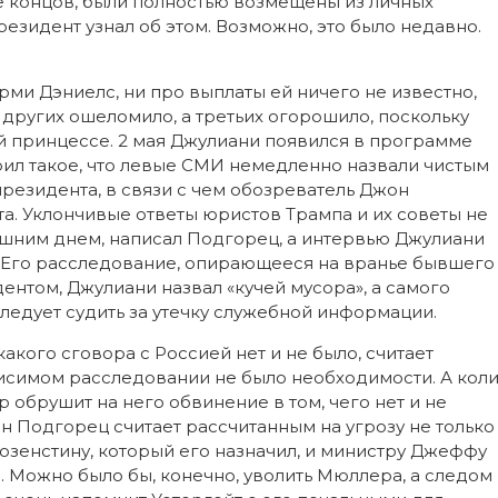
 концов, были полностью возмещены из личных
президент узнал об этом. Возможно, это было недавно.
рми Дэниелс, ни про выплаты ей ничего не известно,
других ошеломило, а третьих огорошило, поскольку
й принцессе. 2 мая Джулиани появился в программе
рил такое, что левые СМИ немедленно назвали чистым
езидента, в связи с чем обозреватель Джон
а. Уклончивые ответы юристов Трампа и их советы не
ашним днем, написал Подгорец, а интервью Джулиани
. Его расследование, опирающееся на вранье бывшего
нтом, Джулиани назвал «кучей мусора», а самого
ледует судить за утечку служебной информации.
какого сговора с Россией нет и не было, считает
ависимом расследовании не было необходимости. А кол
р обрушит на него обвинение в том, чего нет и не
 Подгорец считает рассчитанным на угрозу не только
озенстину, который его назначил, и министру Джеффу
. Можно было бы, конечно, уволить Мюллера, а следом