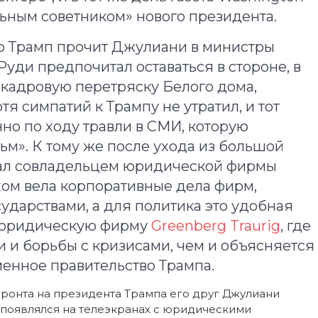
ьным советником» нового президента.
то Трамп прочит Джулиани в министры
Руди предпочитал оставаться в стороне, в
ю кадровую перетряску Белого дома,
я симпатий к Трампу не утратил, и тот
но по ходу травли в СМИ, которую
ьм». К тому же после ухода из большой
тал совладельцем юридической фирмы
пехом вела корпоративные дела фирм,
ударствами, а для политика это удобная
в юридическую фирму
Greenberg Traurig
, где
и и борьбы с кризисами, чем и объясняется
менное правительство Трампа.
ронта на президента Трампа его друг Джулиани
а появлялся на телеэкранах с юридическими