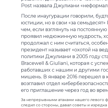
Post назвала Джулиани «неформал
После инаугурации говорили, буд
юстиции, но в свои «за семьдесят» 
чем, если взглянуть на постоянну
проявил недюжинную мудрость, хот
продолжал с ним считаться, особен
президент называет «охотой на вед
политики Джулиани в 2005 году с
Bracewell & Giuliani, которая с ус
работавших с нашим и другими гос
мишень. В январе 2016 перешел 
возглавил отдел кибербезопасност
его приглашение через год во вре
За непрерывными атаками нашего левого ф
следил со стороны, давал советы и изредк