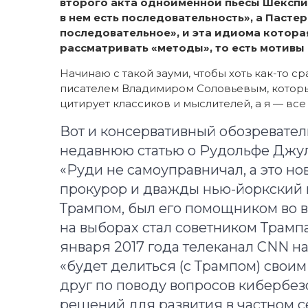
второго акта одноименной пьесы Шекспира
в нем есть последовательность», а Пастер
последовательное», и эта идиома которая
рассматривать «методы», то есть мотивы
Начинаю с такой зауми, чтобы хоть как-то
писателем Владимиром Соловьевым, которы
цитирует классиков и мыслителей, а я — вс
Вот и консервативный обозревател
недавнюю статью о Рудольфе Джул
«Руди не самоуправничал, а это н
прокурор и дважды нью-йоркский
Трампом, был его помощником во 
на выборах стал советником Трамп
января 2017 года телеканал CNN н
«будет делиться (с Трампом) свои
друг по поводу вопросов кибербез
решений для развития в частном се