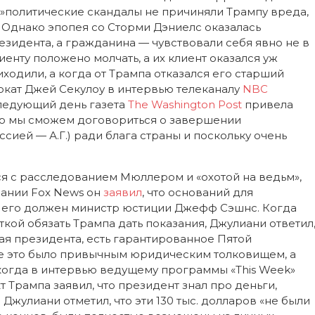
»политические скандалы не причиняли Трампу вреда,
е. Однако эпопея со Сторми Дэниелс оказалась
зидента, а гражданина — чувствовали себя явно не в
енту положено молчать, а их клиент оказался уж
ходили, а когда от Трампа отказался его старший
окат Джей Секулоу в интервью телеканалу
NBC
следующий день газета
The Washington Post
привела
что мы сможем договориться о завершении
сией — А.Г.) ради блага страны и поскольку очень
я с расследованием Мюллером и «охотой на ведьм»,
пании Fox News он
заявил
, что оснований для
ь его должен министр юстиции Джефф Сэшнс. Когда
ой обязать Трампа дать показания, Джулиани ответил
чая президента, есть гарантированное Пятой
се это было привычным юридическим толковищем, а
когда в интервью ведущему программы «This Week»
Трампа заявил, что президент знал про деньги,
Джулиани отметил, что эти 130 тыс. долларов «не были