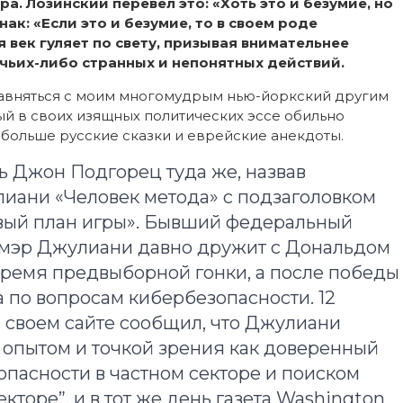
. Лозинский перевел это: «Хоть это и безумие, но
нак: «Если это и безумие, то в своем роде
 век гуляет по свету, призывая внимательнее
 чьих-либо странных и непонятных действий.
 сравняться с моим многомудрым нью-йоркский другим
й в своих изящных политических эссе обильно
е больше русские сказки и еврейские анекдоты.
ь Джон Подгорец туда же, назвав
иани «Человек метода» с подзаголовком
овый план игры». Бывший федеральный
 мэр Джулиани давно дружит с Дональдом
время предвыборной гонки, а после победы
а по вопросам кибербезопасности. 12
а своем сайте сообщил, что Джулиани
м опытом и точкой зрения как доверенный
опасности в частном секторе и поиском
кторе”, и в тот же день газета Washington