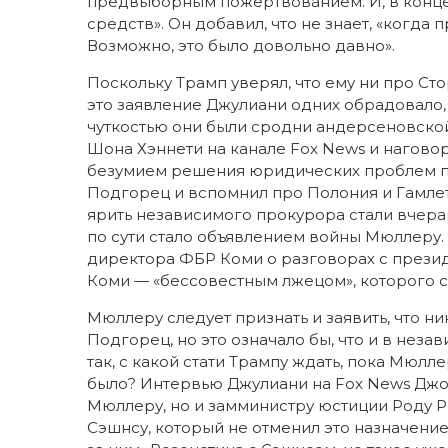
предвыборным пожертвованием. И, в конце
средств». Он добавил, что не знает, «когда 
Возможно, это было довольно давно».
Поскольку Трамп уверял, что ему ни про Сто
это заявление Джулиани одних обрадовало, 
чуткостью они были сродни андерсеновско
Шона Хэннети на канале Fox News и нагово
безумием решения юридических проблем пр
Подгорец и вспомнил про Полония и Гамлет
ярить независимого прокурора стали вчер
по сути стало объявлением войны Мюллеру
директора ФБР Коми о разговорах с президе
Коми — «бессовестным лжецом», которого с
Мюллеру следует признать и заявить, что ни
Подгорец, но это означало бы, что и в нез
так, с какой стати Трампу ждать, пока Мюлле
было? Интервью Джулиани на Fox News Джон
Мюллеру, но и замминистру юстиции Роду Р
Сэшнсу, который не отменил это назначение