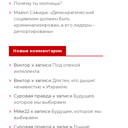
Почему ты молчишь?
Майкл Сэвидж: «Демократический
социализм должен быть
криминализирован, а его лидеры –
а
депортированы»
Новые комментарии
Виктор
к записи
Под опекой
интеллекта
Виктор
к записи
Для тех, кто дышит
ненавистью к Израилю
Суровая правда
к записи
Будущее,
которое мы выбираем
Mike22
к записи
Будущее, которое мы
выбираем
Суровая правда
к записи
Тонкие