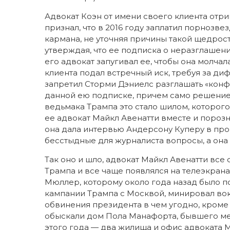
Адвокат Коэн от имени своего клиента отри
признал, что в 2016 году заплатил порнозве
кармана, не уточняя причины такой щедрости
утверждая, что ее подписка о неразглашении
его адвокат запугивал ее, чтобы она молча
клиента подал встречный иск, требуя за ди
запретил Сторми Дэниелс разглашать «ко
данной ею подписке, причем само решение
ведьмака Трампа это стало шилом, которого
ее адвокат Майкл Авенатти вместе и порозн
она дала интервью Андерсону Куперу в про
бесстыдные для журналиста вопросы, а она
Так оно и шло, адвокат Майкл Авенатти вс
Трампа и все чаще появлялся на телеэкран
Мюллер, которому около года назад было 
кампании Трампа с Москвой, минировал вок
обвинения президента в чем угодно, кроме 
обыскали дом Пола Манафорта, бывшего ме
этого года — два жилища и офис адвоката 