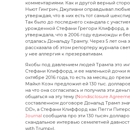
комментариями. Как и другой верный стор
Ньют Гингрич, Джулиани оправдывал любые
утверждая, что в них есть тот самый шекспи
Так было до последнего скандала с участи
урожденной Стефани Грегори Клиффорд, а 
утверждала, что в 2006 году единожды и бе
отдалась Дональду Трампу. Через 5 лет она 
рассказала об этом репортеру журнала светс
у нее аллергия к презервативам.
Якобы под давлением людей Трампа это инт
Стефани Клиффорд, и ее маленькой дочки як
октябре 2016 года, то есть за месяц до пр
Майкл Коэн предложил ей 130 тыс. долларов 
на что она согласилась и получила эти ден
общаться на эту тему (
Nondisclosure Agreem
составленном договоре Дональд Трамп знач
DD», а Стефани Клиффорд как Пегги Питерсон
Journal
сообщила про эти 130 тысяч долларо
скандальное интервью семилетней давности
with Trump»).