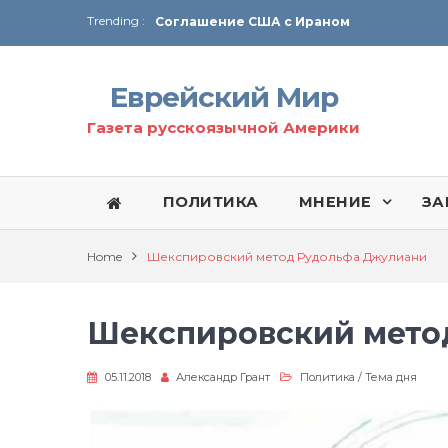
Trending :
Соглашение США с Ираном
Технология Революции в Иране
Еврейский Мир
От Ирана до Ливана и Газы
Газета русскоязычной Америки
ПОЛИТИКА
МНЕНИЕ
ЗА
Home
Шекспировский метод Рудольфа Джулиани
Шекспировский мето
05.11.2018
Александр Грант
Политика
/
Тема дня