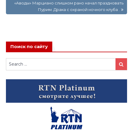
«Аводы» Марциано слишком рано начал праздновать
Пурим. Драка с охраной ночного клуба .
Поиск по сайту
Search
Search
for: