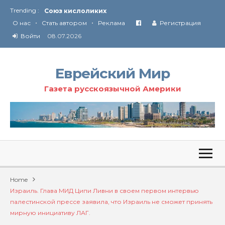
Trending :
Союз кислоликих
•
•
Соглашение США с Ираном
О нас
Стать автором
Реклама
Регистрация
Технология Революции в Иране
Войти
08.07.2026
От Ирана до Ливана и Газы
Еврейский Мир
Газета русскоязычной Америки
Home
Израиль. Глава МИД Ципи Ливни в своем первом интервью
палестинской прессе заявила, что Израиль не сможет принять
мирную инициативу ЛАГ.