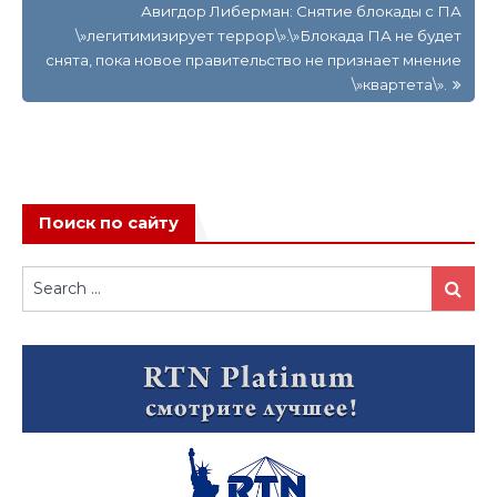
Авигдор Либерман: Снятие блокады с ПА
\»легитимизирует террор\».\»Блокада ПА не будет
снята, пока новое правительство не признает мнение
\»квартета\».
Поиск по сайту
Search
Search
for: