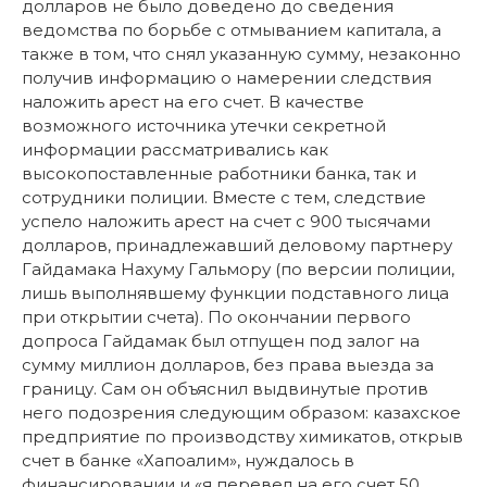
долларов не было доведено до сведения
ведомства по борьбе с отмыванием капитала, а
также в том, что снял указанную сумму, незаконно
получив информацию о намерении следствия
наложить арест на его счет. В качестве
возможного источника утечки секретной
информации рассматривались как
высокопоставленные работники банка, так и
сотрудники полиции. Вместе с тем, следствие
успело наложить арест на счет с 900 тысячами
долларов, принадлежавший деловому партнеру
Гайдамака Нахуму Гальмору (по версии полиции,
лишь выполнявшему функции подставного лица
при открытии счета). По окончании первого
допроса Гайдамак был отпущен под залог на
сумму миллион долларов, без права выезда за
границу. Сам он объяснил выдвинутые против
него подозрения следующим образом: казахское
предприятие по производству химикатов, открыв
счет в банке «Хапоалим», нуждалось в
финансировании и «я перевел на его счет 50