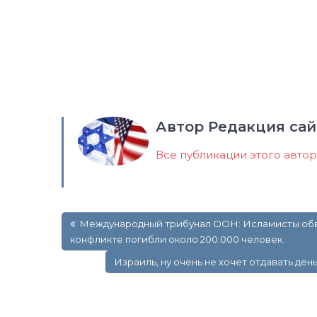
Автор Редакция сай
Все публикации этого авто
Навигация
Международный трибунал ООН: Исламисты обви
по
конфликте погибли около 200.000 человек.
записям
Израиль, ну очень не хочет отдавать ден