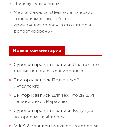
Почему ты молчишь?
Майкл Сэвидж: «Демократический
социализм должен быть
криминализирован, а его лидеры –
депортированы»
Новые комментарии
Суровая правда
к записи
Для тех, кто
дышит ненавистью к Израилю
Виктор
к записи
Под опекой
интеллекта
Виктор
к записи
Для тех, кто дышит
ненавистью к Израилю
Суровая правда
к записи
Будущее,
которое мы выбираем
Mike22
к записи
Будущее, которое мы