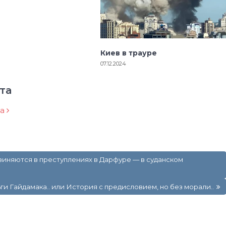
Киев в трауре
07.12.2024
та
ра
няются в преступлениях в Дарфуре — в суданском
ьги Гайдамака.. или История с предисловием, но без морали..