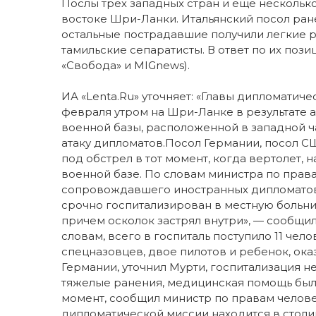
Послы трех западных стран и еще нескольк
востоке Шри-Ланки. Итальянский посол ран
остальные пострадавшие получили легкие р
тамильские сепаратисты. В ответ по их поз
«Свобода» и MIGnews).
ИА «Lenta.Ru» уточняет: «Главы дипломатич
февраля утром на Шри-Ланке в результате 
военной базы, расположенной в западной ч
атаку дипломатов.Посол Германии, посол С
под обстрел в тот момент, когда вертолет, 
военной базе. По словам министра по прав
сопровождавшего иностранных дипломатов в
срочно госпитализирован в местную больни
причем осколок застрял внутри», — сообщи
словам, всего в госпиталь поступило 11 чело
спецназовцев, двое пилотов и ребенок, ок
Германии, уточнил Мурти, госпитализация 
тяжелые ранения, медицинская помощь была
момент, сообщил министр по правам челов
дипломатической миссии находится в стол