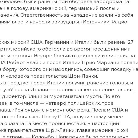
о человек были ранены при обстреле аэродрома на
ен в голову, американский, германский послы и
анения. Ответственность за нападение взяли на себя
ициям власти нанесли авиаудары. (Источники: Радио
еских миссий США, Германии и Италии были ранены 27
артиллерийского обстрела во время посещения ими
асти острова. Вскоре боевики принесли извинения за
ША Роберт Блэйк и посол Италии Прио Мариани попал
на борту которого они находились, совершил посадку н
ам человека правительства Шри-Ланки,
 поездке, посол Италии получил ранение головы, и
цу. «У посла Италии — проникающее ранение головы,
л директор клиники Мураганатхан Мурти. По его
век, в том числе — четверо полицейских, трое
азавшийся рядом с момент обстрела. Послам США и
не потребовалась. Послу США, получившему менее
 оказана на месте происшествия. В настоящий
ека правительства Шри-Ланки, глава американской
ице страны — Коломбо. Нападение было совершено