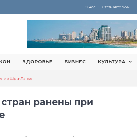
•
•
О нас
Стать автором
Ю
ридические услуги адвокатской коллегии «Эли Гервиц»: полное сопровождение на всех этапах
КОН
ЗДОРОВЬЕ
БИЗНЕС
КУЛЬТУРА
еле в Шри-Ланке
 стран ранены при
е