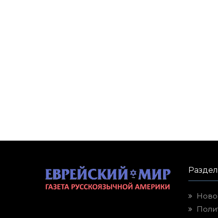
Разде
Ново
Поли