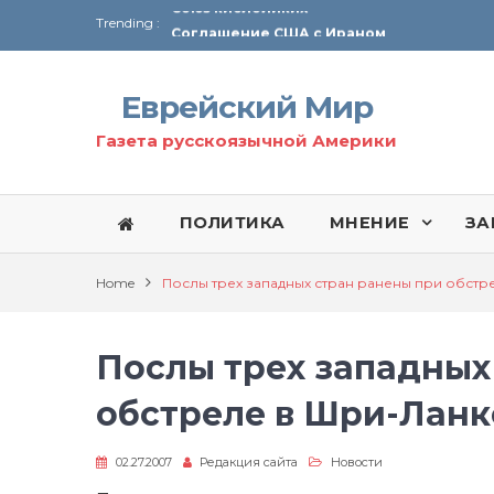
Trending :
Соглашение США с Ираном
Технология Революции в Иране
Еврейский Мир
От Ирана до Ливана и Газы
Газета русскоязычной Америки
ПОЛИТИКА
МНЕНИЕ
ЗА
Home
Послы трех западных стран ранены при обстр
Послы трех западных
обстреле в Шри-Ланк
02.27.2007
Редакция сайта
Новости