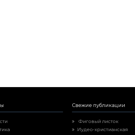
лы
Свежие публикации
сти
Фиговый листок
тика
Иудео-христианская