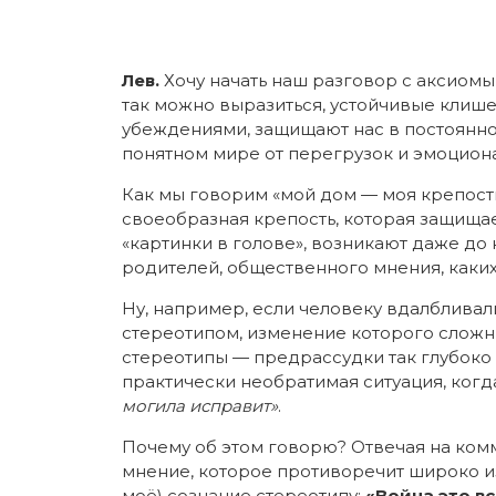
Лев.
Хочу начать наш разговор с аксиомы
так можно выразиться, устойчивые клиш
убеждениями, защищают нас в постоянн
понятном мире от перегрузок и эмоцион
Как мы говорим «мой дом — моя крепость»
своеобразная крепость, которая защищае
«картинки в голове», возникают даже до
родителей, общественного мнения, каких
Ну, например, если человеку вдалбливали 
стереотипом, изменение которого сложн
стереотипы — предрассудки так глубоко 
практически необратимая ситуация, ког
могила исправит»
.
Почему об этом говорю? Отвечая на комм
мнение, которое противоречит широко из
моё) сознание стереотипу:
«Война это в