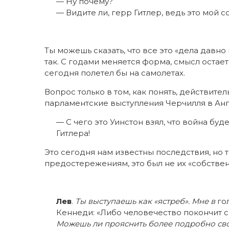
— Ну почему?
— Видите ли, герр Гитлер, ведь это мой с
Ты можешь сказать, что все это «дела давно
так. С годами меняется форма, смысл остае
сегодня полетел бы на самолетах.
Вопрос только в том, как понять, действител
парламентские выступления Черчилля в Анг
— С чего это Уинстон взял, что война бу
Гитлера!
Это сегодня нам известны последствия, но 
предостережениям, это был не их «собствен
Лев
.
Ты выступаешь как «ястреб». Мне в
го
Кеннеди: «Либо человечество покончит с
Можешь ли прояснить более подробно св