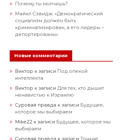
Почему ты молчишь?
Майкл Сэвидж: «Демократический
социализм должен быть
криминализирован, а его лидеры –
депортированы»
Новые комментарии
Виктор
к записи
Под опекой
интеллекта
Виктор
к записи
Для тех, кто дышит
ненавистью к Израилю
Суровая правда
к записи
Будущее,
которое мы выбираем
Mike22
к записи
Будущее, которое мы
выбираем
Суровая правда
к записи
Тонкие