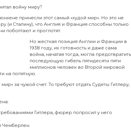
читал войну миру?
хене принесли этот самый «худой мир». Но это не
ру (и Сталину), что Англия и Франция способны только
они поболтают и проглотят.
Но жесткая позиция Англии и Франции в
1938 году, их готовность и даже сама
война, начатая тогда, могла предотвратить
последующую гибель пятидесяти пяти
миллионов человек во Второй мировой
ти на попятную.
мир» за чужой счет. То требуют отдать Судеты Гитлеру,
ена:
 требованиями Гитлера, фюрер попросил у него
.
ал Чемберлен.