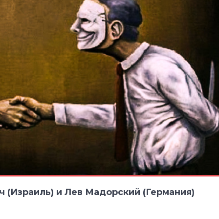
или
мир
(Израиль) и Лев Мадорский (Германия)