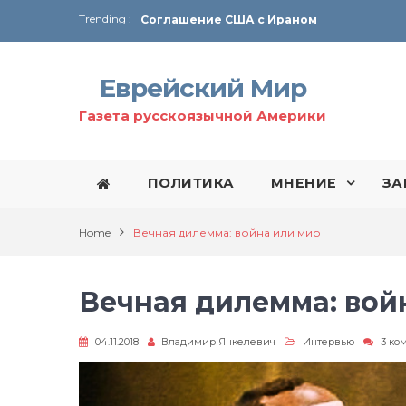
Trending :
Соглашение США с Ираном
Технология Революции в Иране
Еврейский Мир
От Ирана до Ливана и Газы
Газета русскоязычной Америки
ПОЛИТИКА
МНЕНИЕ
ЗА
Home
Вечная дилемма: война или мир
Вечная дилемма: вой
04.11.2018
Владимир Янкелевич
Интервью
3 ко