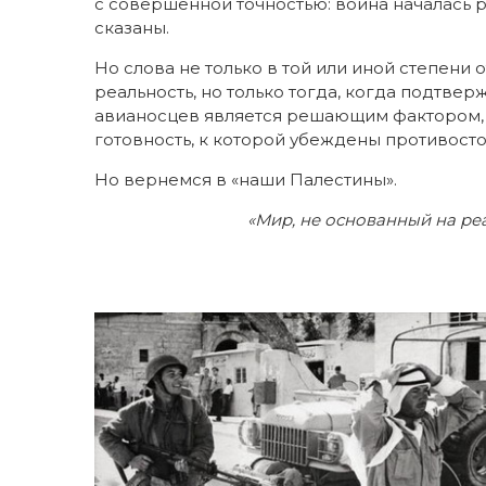
с совершенной точностью: война началась ро
сказаны.
Но слова не только в той или иной степени
реальность, но только тогда, когда подтв
авианосцев является решающим фактором, а
готовность, к которой убеждены противост
Но вернемся в «наши Палестины».
«Мир, не основанный на реа