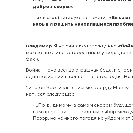
доброй ссоры»
.
Ты сказал, (цитирую по памяти):
«Бывают 
нарыв и решить накопившиеся пробле
Владимир
. Я не считаю утверждение
«Войн
можно ли считать стереотипом утверждение,
факта.
Война — она всегда страшная беда, и спорит
один погибший в войне — это трагедия. Но в
Уинстон Черчилль в письме к лорду Мойну
написал следующее:
«…По-видимому, в самом скором будуще
нам предстоит незавидный выбор между 
Позор, но немного погодя не уйдем и от