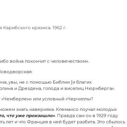
 Карибского кризиса. 1962 г.
либо война покончит с человечеством».
Новодворская:
на, увы, не с помощью Библии [и благих
рлина и Дрездена, голода и виселиц Нюрнберга».
ный «Чемберлен» или условный «Черчилль»?
можем знать наверняка. Клемансо поучал молодых
то, что уже произошло»
. Правда сам он в 1929 году
ть лет и что Франция в ней будет разбита. Это сбылось