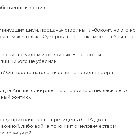
обственный зонтик.
 минувших дней, преданья старины глубокой», но это не
тся тем же, только Суворов шел пешком через Альпы, а
ьно ли «не уйдем и от войны». В частности
лии никого не убедили.
дет? Он просто патологически ненавидит герра
тогда Англия совершенно спокойно отнеслась к его
ный зонтик».
лову приходят слова президента США Джона
 войной, либо война покончит с человечеством».
ою позицию?