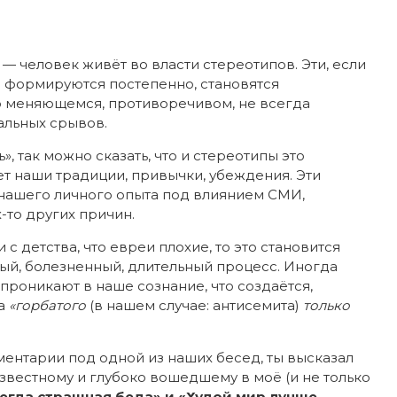
 — человек живёт во власти стереотипов. Эти, если
е формируются постепенно, становятся
о меняющемся, противоречивом, не всегда
альных срывов.
, так можно сказать, что и стереотипы это
т наши традиции, привычки, убеждения. Эти
 нашего личного опыта под влиянием СМИ,
-то других причин.
с детства, что евреи плохие, то это становится
ый, болезненный, длительный процесс. Иногда
проникают в наше сознание, что создаётся,
да
«горбатого
(в нашем случае: антисемита)
только
ентарии под одной из наших бесед, ты высказал
вестному и глубоко вошедшему в моё (и не только
сегда страшная беда» и «Худой мир лучше