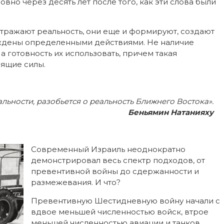
вно через десять лет после того, как эти слова были
 отражают реальность, они еще и формируют, создают
ерждены определенными действиями. Не наличие
 готовность их использовать, причем такая
оящие силы.
льности, разобьется о реальность Ближнего Востока».
Беньямин Натанияху
Современный Израиль неоднократно
демонстрировал весь спектр подходов, от
превентивной войны до сдержанности и
размежевания. И что?
Превентивную Шестидневную войну начали с
вдвое меньшей численностью войск, втрое
меньшей численностью авиации и танков.