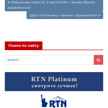
Избранные новости. 3 марта 2018 — вечер (Время
по
израильское)
записям
«Дело Нетаньягу»: начнём с арифметики
Поиск по сайту
Search
Search
for: