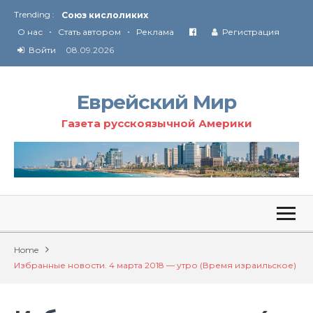
Союз кислоликих
Trending :
Соглашение США с Ираном
•
•
О нас
Стать автором
Реклама
Регистрация
Технология Революции в Иране
Войти
08.09.2026
От Ирана до Ливана и Газы
Еврейский Мир
Газета русскоязычной Америки
Home
Избранные новости. 4 марта 2018 — утро (Время израильское)