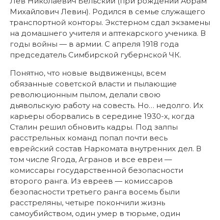
Лев Николаевич Бельский (при рождении Абрам
Михайлович Левин). Родился в семье служащего
транспортной конторы. Экстерном сдал экзамены
на домашнего учителя и аптекарского ученика. В
годы войны — в армии. С апреля 1918 года
председатель Симбирской губернской ЧК.
Понятно, что новые выдвиженцы, всем
обязанные советской власти и пылающие
революционным пылом, делали свою
дьявольскую работу на совесть. Но… недолго. Их
карьеры оборвались в середине 1930-х, когда
Сталин решил обновить кадры. Под залпы
расстрельных команд попал почти весь
еврейский состав Наркомата внутренних дел. В
том числе Ягода, Агранов и все евреи —
комиссары государственной безопасности
второго ранга. Из евреев — комиссаров
безопасности третьего ранга восемь были
расстреляны, четыре покончили жизнь
самоубийством, один умер в тюрьме, один