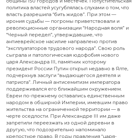
общины 150 городов и местечек. Попустительская
политика властей усугублялась слухами о том, что
власть разрешила “бить жидов”. При этом —
ирония судьбы — погромы приветствовали и
революционные организации “Народная воля” и
“Черный передел”, утверждавшие, что
антиеврейское насилие направлено против
“эксплуататоров трудового народа”. Свою роль
сыграла и патологическая юдофобия нового
царя Александра III, памятник которому
президент России Путин открыл недавно в Ялте,
подчеркнув заслуги “выдающегося деятеля и
патриота”. Личный антисемитизм императора
поддерживался его ближайшим окружением.
Евреи по-прежнему оставались единственным
народом в обширной Империи, имевшим право
жительства на ограниченной территории — в
черте оседлости. При Александре III им даже
запретили переезжать из одной деревни в
другую, что подозрительно напоминало
крепостное право. В годы правления “царя-