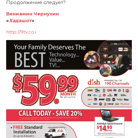
Продолжение следует?
Вениамин Чернухин
«
Хадашот
»
http://9tv.co.i