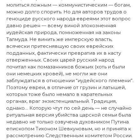
молиться ложным — коммунистическим — богам,
можно долго спорить. Но для авторов трудов о
геноциде русского народа евреями этот вопрос
давно решен — всему виной злокозненная
иудейская природа, помноженная на законы
Талмуда. Не винить же имперскую власть,
всячески притеснявшую своих еврейских
подданных, фактически превратив их в касту
отверженных. Своих царей русский народ
почитал как помазанников божьих (хоть и были
они немецких кровей), не могли же они
заблуждаться в отношении “иудейского племени”.
Поэтому евреи, в отличие от грузин и латышей,
которых тоже было немало в карательных
органах, враг экзистенциальный. Традиция,
однако… Которую чтут по сей день — не случайно
ритуальная версия убийства царской семьи была
недавно не только озвучена духовником Путина
епископом Тихоном Шевкуновым, но и принята к
рассмотрению Следственным комитетом России.