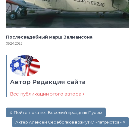
Послесвадебный марш Залмансона
06.24.2025
Автор Редакция сайта
Все публикации этого автора
Навигация
Пейте, пока не…Веселый праздник Пурим
по
записям
Актер Алексей Серебряков возмутил «патриотов»