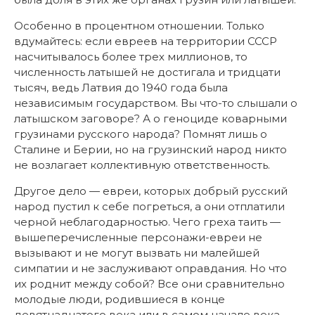
Особенно в процентном отношении. Только
вдумайтесь: если евреев на территории СССР
насчитывалось более трех миллионов, то
численность латышей не достигала и тридцати
тысяч, ведь Латвия до 1940 года была
независимым государством. Вы что-то слышали о
латышском заговоре? А о геноциде коварными
грузинами русского народа? Помнят лишь о
Сталине и Берии, но на грузинский народ никто
не возлагает коллективную ответственность.
Другое дело — евреи, которых добрый русский
народ пустил к себе погреться, а они отплатили
черной неблагодарностью. Чего греха таить —
вышеперечисленные персонажи-евреи не
вызывают и не могут вызвать ни малейшей
симпатии и не заслуживают оправдания. Но что
их роднит между собой? Все они сравнительно
молодые люди, родившиеся в конце
девятнадцатого века или в самом начале века