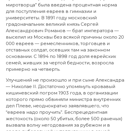
миротворца” была введена процентная норма
для поступления евреев в гимназии и
университеты. В 1891 году московский
градоначальник великий князь Сергей
Александрович Романов — брат императора —
выселил из Москвы без всякой причины около 20
000 евреев — ремесленников, торговцев и
отставных солдат, осевших там на законном
основании. С 1894 по 1898 год доля еврейских
семей, живших за чертой бедности, возросла
примерно на четверть.
Улучшений не произошло и при сыне Александра
— Николае II. Достаточно упомянуть кровавый
кишиневский погром 1903 года, в организации
которого прямо обвиняли министра внутренних
дел Плеве, неоднократно заявлявшего, что
“евреев надо проучить”. Беспрецедентная
жестокость (около 50 убитых, более 500 раненых)
вызвала волну негодования за рубежом и в