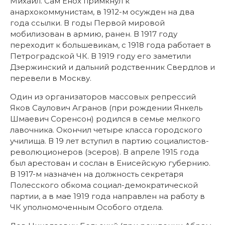
Михаил. Сам Енох примкнул к
анархокоммунистам, в 1912-м осужден на два
года ссылки. В годы Первой мировой
мобилизован в армию, ранен. В 1917 году
переходит к большевикам, с 1918 года работает в
Петроградской ЧК. В 1919 году его заметили
Дзержинский и дальний родственник Свердлов и
перевели в Москву.
Один из организаторов массовых репрессий
Яков Саулович Агранов (при рождении Янкель
Шмаевич Соренсон) родился в семье мелкого
лавочника. Окончил четыре класса городского
училища. В 19 лет вступил в партию социалистов-
революционеров (эсеров). В апреле 1915 года
был арестован и сослан в Енисейскую губернию.
В 1917-м назначен на должность секретаря
Полесского обкома социал-демократической
партии, а в мае 1919 года направлен на работу в
ЧК уполномоченным Особого отдела.