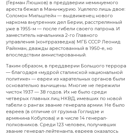
(Герман Люшков) в преддверии неминуемого
ареста бежал в Маньчжурию. Уцелело лишь двое:
Соломон Мильштейн — выдвиженец нового
наркома внутренних дел Берии, расстрелянный
уже в 1955-м — после гибели своего патрона. И
заместитель начальника 2-го Главного
управления (контрразведка) МГБ СССР Леонид
Райхман, дважды арестованный в 1950-е, но
впоследствии амнистированный.
Таким образом, в преддверии Большого террора
— благодаря «мудрой сталинской национальной
политике» — евреи из карательных органов были
основательно вычищены. Многие не пережили
чисток 1937 — 38 годов. Их не было среди
четверых главных лиц НКВД, имевших по новой
табели о рангах звание генерала армии. Не было
евреев (в отличие от грузина Гоглидзе и
армянина Кобулова) и в числе 14 генерал-
полковников. Среди 123 человек, получивших
звание генерал-лейтенанта, евреев оказалось