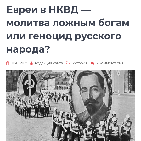
Евреи в НКВД —
молитва ложным богам
или геноцид русского
народа?
к
03.01.2018
Редакция сайта
История
2 комментария
записи
Евреи
в
НКВД
—
молитва
ложным
богам
или
геноцид
русского
народа?