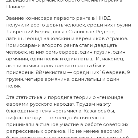
Плинер.
Звание комиссара первого ранга в НКВД
получили всего девять человек, среди них грузин
Лаврентий Берия, поляк Станислав Реденс,
латыш Леонид Заковский и еврей Яков Агранов.
Комиссарами второго ранга стали двадцать
человек, из них семь евреев, один грузин, один
армянин, один поляк и один латыш. И, наконец,
лычки комиссаров третьего ранга были
присвоены 88 чекистам — среди них 16 евреев, 9
грузин, четыре армянина, один латыш и один
поляк.
Эта статистика и породила теории о «геноциде
евреями русского народа». Трудам на эту
благодатную тему несть числа. Казалось бы,
цифры не врут — евреи действительно
принимали активное участие в работе советских
репрессивных органов. Но не менее весомой
была доля в этих же органах грузин или латышей.