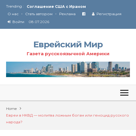
Trending :
Соглашение США с Ираном
•
•
Технология Революции в Иране
О нас
Стать автором
Реклама
Регистрация
Войти
08.07.2026
От Ирана до Ливана и Газы
Еврейский Мир
Газета русскоязычной Америки
Home
Евреи в НКВД — молитва ложным богам или геноцид русского
народа?