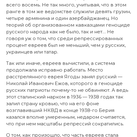
всего восемь. Не так много, учитывая, что в этом
ранге в том же ведомстве служили девять грузин,
четыре армянина и один азербайджанец. Но
теорий об организованном кавказцами геноциде
русского народа как не было, так и нет… Не
говоря уж о том, что среди репрессированных
процент евреев был не меньший, чем у русских,
украинцев или татар.
Так или иначе, евреев вычистили, а система
продолжала исправно работать. Место
расстрелянного еврея Ягоды занял русский —
Николай Иванович Ежов, которого в геноциде
русских патриоты почему-то не обвиняют. А ведь
этот сталинский нарком в 1936 — 1938 годах так
залил страну кровью, что на его фоне
возглавивший НКВД в конце 1938-го Берия
казался вполне умеренным, недаром считается,
что при нем масштабы репрессий сократились.
О том, как произошло, что часть евреев стала