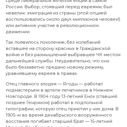
среде либеральной интеллигенции в самой
России. Выбор, стоявший перед евреями, был
невелик: эмиграция из страны (этой опцией
воспользовались около двух миллионов человек!)
или активное участие в революционном
движении.
Так появилось поколение, без колебаний
вставшее на сторону красных в Гражданской
войне и без размышлений выбравшее ЧК местом
дальнейшей службы. Неудивительно, что оно
было беззаветно предано новому режиму,
уравнявшему евреев в правах.
Отец главного злодея — Ягоды — работал
подмастерьем в артели печатников в Нижнем
Новгороде. В 1904 году 13-летний Енох (ставший
позднее Генрихом) работал в подпольной
типографии, которую отец приютил у них дома. В
1905-м во время декабрьского вооруженного
восстания погибает старший брат — 15-летний