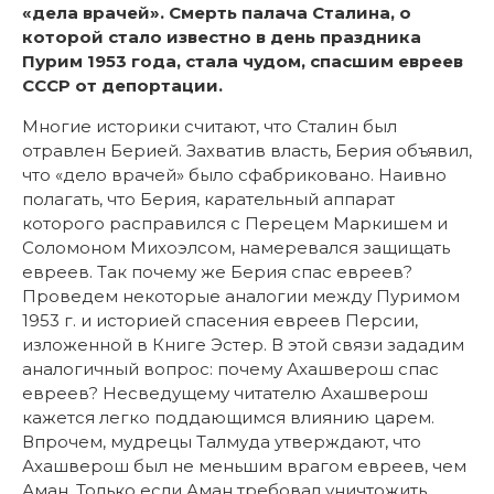
«дела врачей». Смерть палача Сталина, о
которой стало известно в день праздника
Пурим 1953 года, стала чудом, спасшим евреев
СССР от депортации.
Многие историки считают, что Сталин был
отравлен Берией. Захватив власть, Берия объявил,
что «дело врачей» было сфабриковано. Наивно
полагать, что Берия, карательный аппарат
которого расправился с Перецем Маркишем и
Соломоном Михоэлсом, намеревался защищать
евреев. Так почему же Берия спас евреев?
Проведем некоторые аналогии между Пуримом
1953 г. и историей спасения евреев Персии,
изложенной в Книге Эстер. В этой связи зададим
аналогичный вопрос: почему Ахашверош спас
евреев? Несведущему читателю Ахашверош
кажется легко поддающимся влиянию царем.
Впрочем, мудрецы Талмуда утверждают, что
Ахашверош был не меньшим врагом евреев, чем
Аман. Только если Аман требовал уничтожить