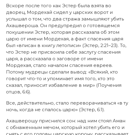
Вскоре после того как Эстер была взята во
дворец, Мордехай сидел у царских ворот и
услышал о том, что два стража замышляют убить
Ахашвероша. Он предупредил о готовящемся
покушении Эстер, которая рассказала об этом
царю от имени Мордехая, а факт спасения царя
был «вписан в книгу летописи» (Эстер, 2:21–23). То,
что Эстер не присвоила себе заслугу спасения
царя, а рассказала о заговоре от имени
Мордехая, стало началом спасения евреев.
Потому мудрецы сделали вывод: «Всякий, кто
говорит что-то и упоминает имя того, кто это
сказал, приносит избавление в мир» (Поучения
отцов, 6:6).
Все, действительно, стало переворачиваться «в ту
ночь, когда не спалось царю» (Эстер, 6:1).
Ахашверошу приснился сон: над ним стоял Аман
с обнаженным мечом, который хотел убить его и
снять с его головы царскую корону, рассказывает