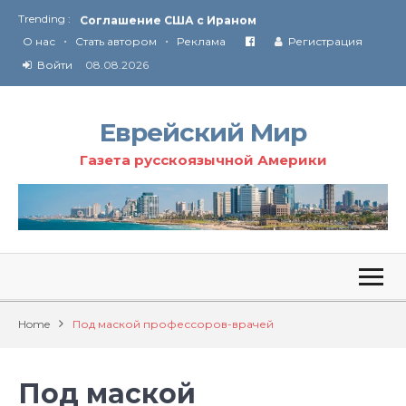
Trending :
Соглашение США с Ираном
•
•
Технология Революции в Иране
О нас
Стать автором
Реклама
Регистрация
Войти
08.08.2026
От Ирана до Ливана и Газы
Еврейский Мир
Газета русскоязычной Америки
Home
Под маской профессоров-врачей
Под маской