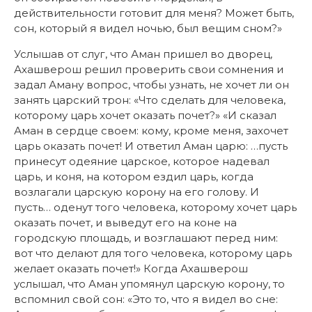
действительности готовит для меня? Может быть,
сон, который я видел ночью, был вещим сном?»
Услышав от слуг, что Аман пришел во дворец,
Ахашверош решил проверить свои сомнения и
задал Аману вопрос, чтобы узнать, не хочет ли он
занять царский трон: «Что сделать для человека,
которому царь хочет оказать почет?» «И сказал
Аман в сердце своем: кому, кроме меня, захочет
царь оказать почет! И ответил Аман царю: …пусть
принесут одеяние царское, которое надевал
царь, и коня, на котором ездил царь, когда
возлагали царскую корону на его голову. И
пусть… оденут того человека, которому хочет царь
оказать почет, и выведут его на коне на
городскую площадь, и возглашают перед ним:
вот что делают для того человека, которому царь
желает оказать почет!» Когда Ахашверош
услышал, что Аман упомянул царскую корону, то
вспомнил свой сон: «Это то, что я видел во сне: