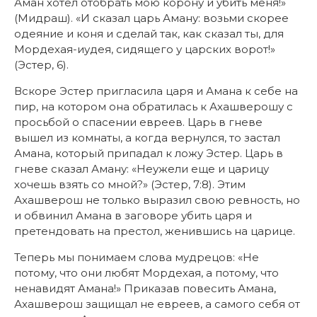
Аман хотел отобрать мою корону и убить меня!»
(Мидраш). «И сказал царь Аману: возьми скорее
одеяние и коня и сделай так, как сказал ты, для
Мордехая-иудея, сидящего у царских ворот!»
(Эстер, 6).
Вскоре Эстер пригласила царя и Амана к себе на
пир, на котором она обратилась к Ахашверошу с
просьбой о спасении евреев. Царь в гневе
вышел из комнаты, а когда вернулся, то застал
Амана, который припадал к ложу Эстер. Царь в
гневе сказал Аману: «Неужели еще и царицу
хочешь взять со мной?» (Эстер, 7:8). Этим
Ахашверош не только выразил свою ревность, но
и обвинил Амана в заговоре убить царя и
претендовать на престол, женившись на царице.
Теперь мы понимаем слова мудрецов: «Не
потому, что они любят Мордехая, а потому, что
ненавидят Амана!» Приказав повесить Амана,
Ахашверош защищал не евреев, а самого себя от