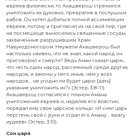
евреев физически, то Ахашверош стремился
уничтожить их духовно, превратив в послушных
рабов. Он хотел добиться полной ассимиляции
евреев, потому и пригласил их на свой пир, где
на посмешище выносились священные сосуды,
захваченные разрушившим Храм
Навуходоносором. Неужели Ахашверош был
настолько наивен, что не знал, какой народ он
приговорил к смерти? Ведь Аман сказал царю,
что «есть один народ, рассеянный среди других
народов, и законы у него иные, чем у всех
народов… не угодно ли будет царю [дать]
указание уничтожить их?» (Эстер, 3:8–11).
Ахашверош согласился с планом Амана
уничтожения евреев и, наделяя его властью,
передал ему свое царское кольцо: «И снял царь
перстень свой с руки и отдал его Аману… врагу
иудеев» (Эстер, 3:10).
Сон царя