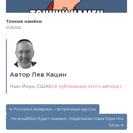
Тонкие намёки
07.28.2026
Автор Лев Кацин
Нью-Йорк, США
Все публикации этого автора
Навигация
Россия и Америка — встречным курсом
по
записям
Не в шаббат будет сказано…Недельная глава Торы «Ки
Тиса»