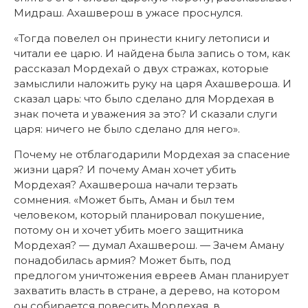
Мидраш. Ахашверош в ужасе проснулся.
«Тогда повелел он принести книгу летописи и
читали ее царю. И найдена была запись о том, как
рассказал Мордехай о двух стражах, которые
замыслили наложить руку на царя Ахашвероша. И
сказал царь: что было сделано для Мордехая в
знак почета и уважения за это? И сказали слуги
царя: ничего не было сделано для него».
Почему не отблагодарили Мордехая за спасение
жизни царя? И почему Аман хочет убить
Мордехая? Ахашвероша начали терзать
сомнения. «Может быть, Аман и был тем
человеком, который планировал покушение,
потому он и хочет убить моего защитника
Мордехая? — думал Ахашверош. — Зачем Аману
понадобилась армия? Может быть, под
предлогом уничтожения евреев Аман планирует
захватить власть в стране, а дерево, на котором
он собирается повесить Мордехая, в