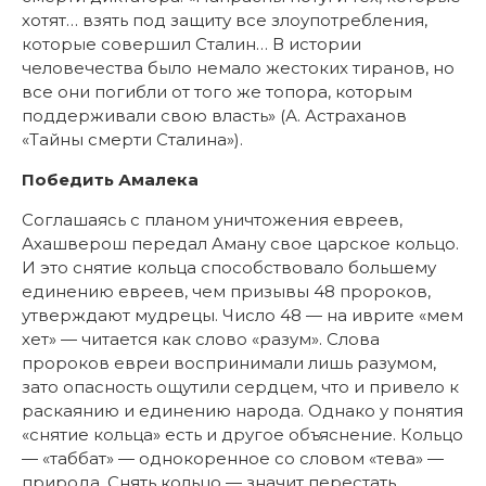
хотят… взять под защиту все злоупотребления,
которые совершил Сталин… В истории
человечества было немало жестоких тиранов, но
все они погибли от того же топора, которым
поддерживали свою власть» (А. Астраханов
«Тайны смерти Сталина»).
Победить Амалека
Соглашаясь с планом уничтожения евреев,
Ахашверош передал Аману свое царское кольцо.
И это снятие кольца способствовало большему
единению евреев, чем призывы 48 пророков,
утверждают мудрецы. Число 48 — на иврите «мем
хет» — читается как слово «разум». Слова
пророков евреи воспринимали лишь разумом,
зато опасность ощутили сердцем, что и привело к
раскаянию и единению народа. Однако у понятия
«снятие кольца» есть и другое объяснение. Кольцо
— «таббат» — однокоренное со словом «тева» —
природа. Снять кольцо — значит перестать