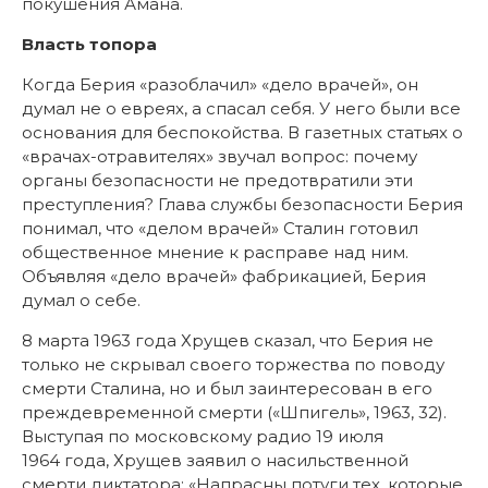
покушения Амана.
Власть топора
Когда Берия «разоблачил» «дело врачей», он
думал не о евреях, а спасал себя. У него были все
основания для беспокойства. В газетных статьях о
«врачах-отравителях» звучал вопрос: почему
органы безопасности не предотвратили эти
преступления? Глава службы безопасности Берия
понимал, что «делом врачей» Сталин готовил
общественное мнение к расправе над ним.
Объявляя «дело врачей» фабрикацией, Берия
думал о себе.
8 марта 1963 года Хрущев сказал, что Берия не
только не скрывал своего торжества по поводу
смерти Сталина, но и был заинтересован в его
преждевременной смерти («Шпигель», 1963, 32).
Выступая по московскому радио 19 июля
1964 года, Хрущев заявил о насильственной
смерти диктатора: «Напрасны потуги тех, которые