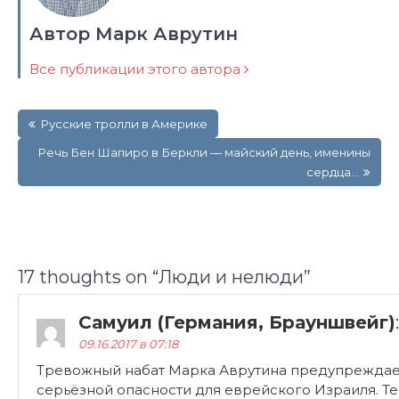
Автор Марк Аврутин
Все публикации этого автора
Навигация
Русские тролли в Америке
по
записям
Речь Бен Шапиро в Беркли — майский день, именины
сердца…
17 thoughts on “
Люди и нелюди
”
Самуил (Германия, Брауншвейг)
:
09.16.2017 в 07:18
Тревожный набат Марка Аврутина предупреждае
серьёзной опасности для еврейского Израиля. Т