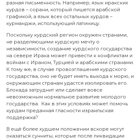
разная письменность. Например, язык иракских
курдов – сорани, который пишется арабской
графикой, а язык всех остальных курдов –
курманджи, использующий латиницу.
Поскольку курдский регион окружен странами,
не разделяющими курдскую мечту о
независимости, создание курдского государства
на севере Ирака может привести к конфликтам и
войнам с Ираном, Турцией и арабскими странами.
К тому же, в случае провозглашения курдского
государства, оно не будет иметь выхода к морю, и
окружающим странам удастся изолировать его.
Блокада затруднит или сделает вовсе
невозможным нормальное развитие молодого
государства. Как в этих условиях может помочь
курдам преданная гласности израильская
поддержка?
В ещё более худшем положении вскоре могут
оказаться сунниты, которые после ликвидации