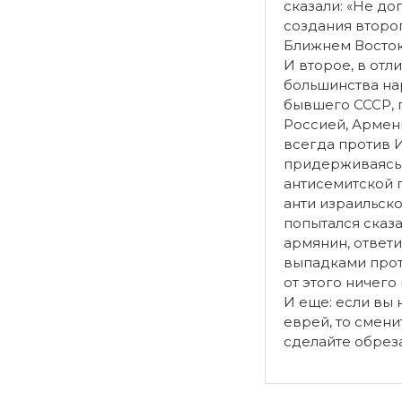
сказали: «Не до
создания второ
Ближнем Восток
И второе, в отл
большинства н
бывшего СССР, 
Россией, Армен
всегда против 
придерживаясь 
антисемитской п
анти израильско
попытался сказат
армянин, ответ
выпадками прот
от этого ничего
И еще: если вы 
еврей, то смени
сделайте обрез