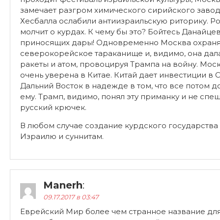
замечает разгром химического сирийского завод
Хесбалла ослабили антиизраильскую риторику. Р
молчит о курдах. К чему бы это? Бойтесь Данайце
приносящих дары! Одновременно Москва охран
северокорейское тараканище и, видимо, она дал
ракеты и атом, провоцируя Трампа на войну. Мос
очень уверена в Китае. Китай дает инвестиции в 
Дальний Восток в надежде в том, что все потом д
ему. Трамп, видимо, понял эту приманку и не спеш
русский крючек.
В любом случае создание курдского государства 
Израилю и суннитам.
Manerh
:
09.17.2017 в 03:47
Еврейский Мир более чем странное название дл