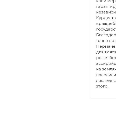
коей мер
гарантиру
независ
Курдиста
враждеб
государс
Благодар
точно не 
Перманен
длящаяся
резня бе
ассирийц
на земля
поселили
лишнее с
этого.