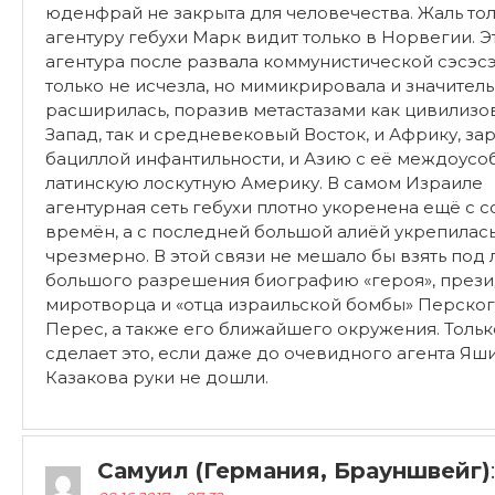
юденфрай не закрыта для человечества. Жаль тол
агентуру гебухи Марк видит только в Норвегии. Э
агентура после развала коммунистической сэсэс
только не исчезла, но мимикрировала и значител
расширилась, поразив метастазами как цивилиз
Запад, так и средневековый Восток, и Африку, з
бациллой инфантильности, и Азию с её междоусоб
латинскую лоскутную Америку. В самом Израиле
агентурная сеть гебухи плотно укоренена ещё с с
времён, а с последней большой алиёй укрепилас
чрезмерно. В этой связи не мешало бы взять под 
большого разрешения биографию «героя», прези
миротворца и «отца израильской бомбы» Перског
Перес, а также его ближайшего окружения. Тольк
сделает это, если даже до очевидного агента Яш
Казакова руки не дошли.
Самуил (Германия, Брауншвейг)
: