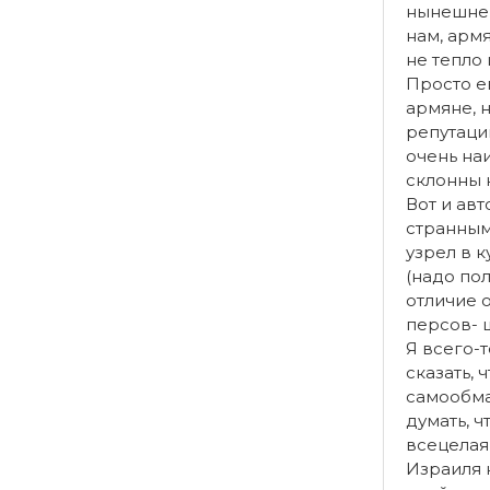
нынешнег
нам, армя
не тепло 
Просто е
армяне, 
репутацию
очень на
склонны 
Вот и авт
странным
узрел в 
(надо пол
отличие 
персов- 
Я всего-т
сказать, 
самообма
думать, ч
всецела
Израиля 