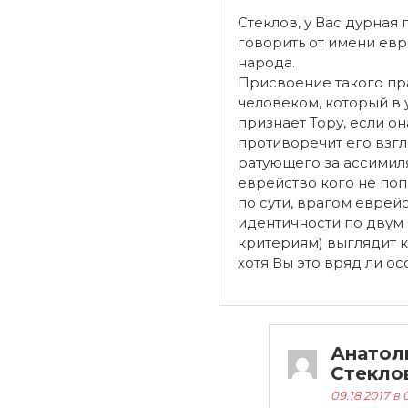
Стеклов, у Вас дурная
говорить от имени ев
народа.
Присвоение такого пр
человеком, который в 
признает Тору, если он
противоречит его взгл
ратующего за ассимил
еврейство кого не попа
по сути, врагом еврей
идентичности по двум
критериям) выглядит 
хотя Вы это вряд ли ос
Анатол
Стекло
09.18.2017 в 