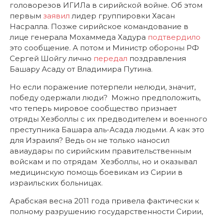
головорезов ИГИЛа в сирийской войне. Об этом
первым
заявил
лидер группировки Хасан
Насралла. Позже сирийское командование в
лице генерала Мохаммеда Хадура
подтвердило
это сообщение. А потом и Министр обороны РФ
Сергей Шойгу лично
передал
поздравления
Башару Асаду от Владимира Путина.
Но если поражение потерпели нелюди, значит,
победу одержали люди? Можно предположить,
что теперь мировое сообщество признает
отряды Хезболлы с их предводителем и военного
преступника Башара аль-Асада людьми. А как это
для Израиля? Ведь он не только наносил
авиаудары по сирийским правительственным
войскам и по отрядам Хезболлы, но и оказывал
медицинскую помощь боевикам из Сирии в
израильских больницах.
Арабская весна 2011 года привела фактически к
полному разрушению государственности Сирии,