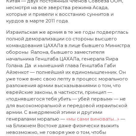
Китая — двух постоянных членов Совбеза ООН,
несмотря на все зверства режима Асада,
которые и привели к восстанию суннитов и
курдов в марте 2011 года.
Израильская же армия в те же годы подверглась
полной деморализации со стороны высшего
командования ЦАХАЛа в лице бывшего Министра
обороны Яалона, бывшего заместителя
начальника Генштаба ЦАХАЛа, генерала Яира
Голана. Да и нынешний глава Генштаба Габи
Айзенкот — полнейший их единомышленник. Он
уже тоже внес свою лепту в процесс морального
разложения армии высказываниями о том, что
еврейские законы, в частности, принцип —
«поднявшегося тебя убить — убей первым» — не
для высокоморальной и передовой израильской
армии. С внедряемой этими и другими
генералами моралью —
«мы сами виноваты…»
—
на Ближнем Востоке даже физически выжить
невозможно, не говоря уже о том, чтобы