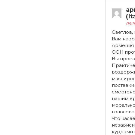
ар
(It
09.1
Светлов, 
Вам навра
Армения 
ООН прот
Вы просто
Практиче
воздержи
массиро
поставки
смертоно
нашим вр
морально
голосоват
Что каса
независи
курдами 