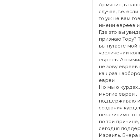
Армянин, в наш
случае, т.е. есл
то уж не вам го
имени евреев и 
Где это вы увиде
признаю Тору? Т
вы путаете мой
увеличении кол
евреев. Ассими
не зову евреев 
как раз наоборо
евреи.
Но мы о курдах…
многие евреи ,
поддерживаю 
создания курдс
независимого г
по той причине,
сегодня подде
Израиль. Вчера