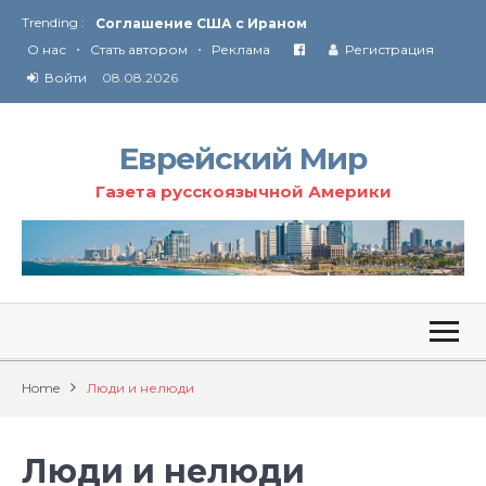
Trending :
Соглашение США с Ираном
•
•
Технология Революции в Иране
О нас
Стать автором
Реклама
Регистрация
Войти
08.08.2026
От Ирана до Ливана и Газы
Еврейский Мир
Газета русскоязычной Америки
Home
Люди и нелюди
Люди и нелюди