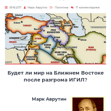
к
09.16.2017
Марк Аврутин
Политика
17 комментариев
записи
Люди
и
нелюди
Будет ли мир на Ближнем Востоке
после разгрома ИГИЛ
?
Марк Аврутин