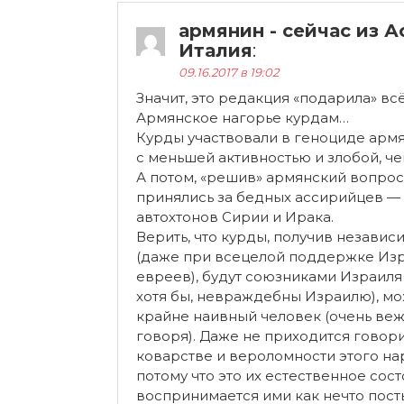
армянин - сейчас из А
Италия
:
09.16.2017 в 19:02
Значит, это редакция «подарила» вс
Армянское нагорье курдам…
Курды участвовали в геноциде армя
с меньшей активностью и злобой, че
А потом, «решив» армянский вопрос
принялись за бедных ассирийцев —
автохтонов Сирии и Ирака.
Верить, что курды, получив независ
(даже при всецелой поддержке Изр
евреев), будут союзниками Израиля 
хотя бы, невраждебны Израилю), мо
крайне наивный человек (очень ве
говоря). Даже не приходится говори
коварстве и вероломности этого на
потому что это их естественное сост
воспринимается ими как нечто пост