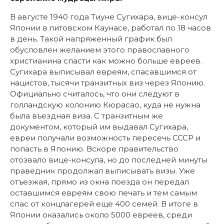
В августе 1940 года Тиуне Сугихара, вице-консул
Японии в литовском Каунасе, работал по 18 часов
в день. Такой напряженный график был
обусловлен желанием этого православного
христианина спасти как можно больше евреев.
Сугихара выписывал евреям, спасавшимся от
нацистов, тысячи транзитных виз через Японию.
Официально считалось, что они следуют в
голландскую колонию Кюрасао, куда не нужна
была въездная виза. С транзитным же
документом, который им выдавал Сугихара,
евреи получали возможность пересечь СССР и
попасть в Японию. Вскоре правительство
отозвало вице-консула, но до последней минуты
праведник продолжал выписывать визы. Уже
отъезжая, прямо из окна поезда он передал
оставшимся евреям свою печать и тем самым
спас от концлагерей еще 400 семей. В итоге в
Японии оказались около 5000 евреев, среди