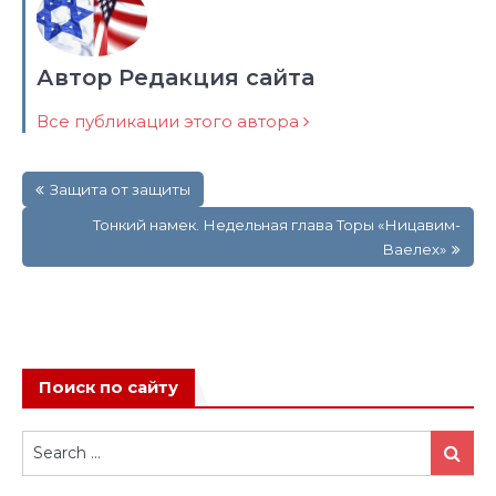
Автор Редакция сайта
Все публикации этого автора
Навигация
Защита от защиты
по
записям
Тонкий намек. Недельная глава Торы «Ницавим-
Ваелех»
Поиск по сайту
Search
Search
for: