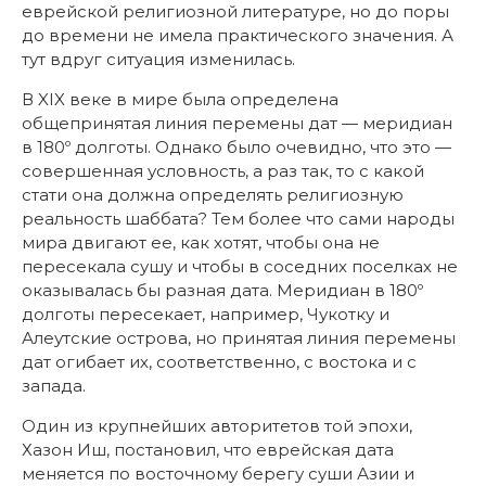
еврейской религиозной литературе, но до поры
до времени не имела практического значения. А
тут вдруг ситуация изменилась.
В XIX веке в мире была определена
общепринятая линия перемены дат — меридиан
в 180º долготы. Однако было очевидно, что это —
совершенная условность, а раз так, то с какой
стати она должна определять религиозную
реальность шаббата? Тем более что сами народы
мира двигают ее, как хотят, чтобы она не
пересекала сушу и чтобы в соседних поселках не
оказывалась бы разная дата. Меридиан в 180º
долготы пересекает, например, Чукотку и
Алеутские острова, но принятая линия перемены
дат огибает их, соответственно, с востока и с
запада.
Один из крупнейших авторитетов той эпохи,
Хазон Иш, постановил, что еврейская дата
меняется по восточному берегу суши Азии и