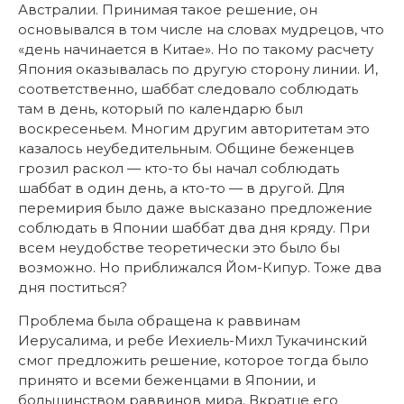
Австралии. Принимая такое решение, он
основывался в том числе на словах мудрецов, что
«день начинается в Китае». Но по такому расчету
Япония оказывалась по другую сторону линии. И,
соответственно, шаббат следовало соблюдать
там в день, который по календарю был
воскресеньем. Многим другим авторитетам это
казалось неубедительным. Общине беженцев
грозил раскол — кто-то бы начал соблюдать
шаббат в один день, а кто-то — в другой. Для
перемирия было даже высказано предложение
соблюдать в Японии шаббат два дня кряду. При
всем неудобстве теоретически это было бы
возможно. Но приближался Йом-Кипур. Тоже два
дня поститься?
Проблема была обращена к раввинам
Иерусалима, и ребе Иехиель-Михл Тукачинский
смог предложить решение, которое тогда было
принято и всеми беженцами в Японии, и
большинством раввинов мира. Вкратце его