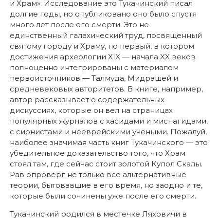
и Храм». Исследование это Тукачинский писал
долгие годы, но опубликовано оно было спустя
много лет после его смерти. Это не
единственный галахический труд, посвященный
святому городу и Храму, но первый, в котором
достижения археологии XIX — начала XX веков
полноценно интегрированы с материалом
первоисточников — Талмуда, Мидрашей и
средневековых авторитетов. В книге, например,
автор рассказывает о содержательных
дискуссиях, которые он вел на страницах
популярных журналов с хасидами и миснагидами,
с сионистами и нееврейскими учеными. Пожалуй,
наиболее значимая часть книг Тукачинского — это
убедительное доказательство того, что Храм
стоял там, где сейчас стоит золотой Купол Скалы.
Рав опроверг не только все альтернативные
теории, бытовавшие в его время, но заодно и те,
которые были сочинены уже после его смерти.
Тукачинский родился в местечке Ляховичи в