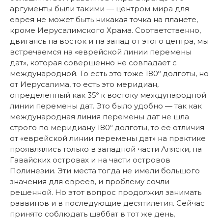
аргументы были такими — центром мира для
еврея не может быть никакая точка на планете,
кроме Иерусалимского Храма. Соответственно,
двигаясь на восток и на запад от этого центра, мы
встречаемся на «еврейской линии перемены
дат», которая совершенно не совпадает с
международной. То есть это тоже 180º долготы, но
от Иерусалима, то есть это меридиан,
определенный как 35º к востоку международной
линии перемены дат. Это было удобно — так как
международная линия перемены дат не шла
строго по меридиану 180º долготы, то ее отличия
от «еврейской линии перемены дат» на практике
проявлялись только в западной части Аляски, на
Гавайских островах и на части островов
Полинезии. Эти места тогда не имели большого
значения для евреев, и проблему сочли
решенной. Но этот вопрос продолжил занимать
раввинов и в последующие десятилетия. Сейчас
принято соблюдать шаббат в тот же день,