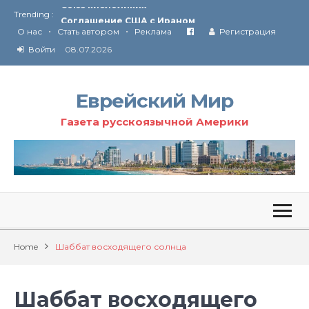
Trending :
Соглашение США с Ираном
•
•
Технология Революции в Иране
О нас
Стать автором
Реклама
Регистрация
Войти
08.07.2026
От Ирана до Ливана и Газы
Еврейский Мир
Газета русскоязычной Америки
Home
Шаббат восходящего солнца
Шаббат восходящего