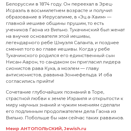
Белоруссии в 1874 году. Он переехал в Эрец-
Исраэль в восьмилетнем возрасте и получил
образование в Иерусалиме, в «Эц а-Хаим» —
главной иешиве общины прушим, то есть
учеников Гаона из Вильно. Тукачинский был женат
на внучке основателя этой иешивы,
легендарного ребе Шмуэля Саланта, и позднее
сменил того во главе иешивы. Когда у ребе
Тукачинского родился его единственный сын
Нисан-Аарон, то сандаком он пригласил лидера
сионистов рава Кука, а моэлем — главу
антисионистов, раввина Зоннефельда. И оба
согласились прийти!
Сочетание глубочайших познаний в Торе,
страстной любви к земле Израиля и открытости к
миру научных знаний и чужим мнениям сделали
его подлинным продолжателем дела Гаона из
Вильно. Побольше бы нам сейчас таких раввинов.
Меир АНТОПОЛЬСКИЙ, Jewish.ru