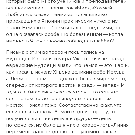
которых было много учеников и преподавателей
великих иешив — таких, как «Мир», «Хохмей
Люблин», «Томхей Тмимим». Большинство
приехавших о Японии практически ничего не
знали. Немало проблем встало перед ними, но
одна оказалась особенно болезненной — когда
именно в Японии нужно соблюдать шаббат?
Письма с этим вопросом посыпались на
мудрецов Израиля и мира. Уже тысячу лет назад
еврейские мудрецы знали, что Земля — это шар и,
как писал в начале XI века великий ребе Иехуда
а-Леви, «непременно должно быть в мире место,
спереди от которого восток, а сзади — запад». И
то, что в Китае «начинается утро» — то есть что
солнце там встает раньше, чем в остальных
местах — знали тоже. Соответственно, факт, что
если оплыть вокруг Земли в одну сторону, то
получится лишний день, а в другую — день
потеряется, не было для них откровением. «Линия
перемены дат» неоднократно упоминалась в