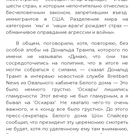
шести стран, к которым непочтительно отнеслись
бесчеловечным законом, запретившим въезд
иммигрантов в США. Разделение мира на
категории ‘мы’ и ‘наши враги’ рождает страх —
обманчивое оправдание агрессии и войны».
В общем, поговорили, хотя, повторяю, без
особой злобы на Дональда Трампа, которого по
имени не называли. «Думаю, что они так
сосредоточились на политике, что в итоге не
могли собраться с силами, — сказал Дональд
Трамп в интервью новостной службе Breitbart
News из Овального кабинета Белого дома. — Это
было немного грустно. ‘Оскары’ лишились
гламурности. Этот вечер не был гламурным, а я
бывал на ‘Оскарах’. Не хватало чего-то очень
важного, и к концу все было грустно». До этого
пресс-секретарь Белого дома Шон Спайсер
сообщил, что президент эту церемонию смотреть
не будет, хотя по уделенному ему там вниманию,