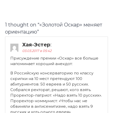
1 thought on “
«Золотой Оскар» меняет
ориентацию
”
Хая-Эстер
:
03.03.2017 в 05:42
Присуждение премии «Оскар» все больше
напоминает хороший анекдот:
В Российскую консерваторию по классу
скрипки на 10 мест претендуют 100
абитуриентов: 50 евреев и 50 русских.
Собрался ректорат, решают, кого взять.
Проректор-патриот: «Надо взять 10 русских».
Проректор-коммунист: «Чтобы нас не
обвиняли в антисемитизме, надо взять 9
русских и хоть одного еврея».