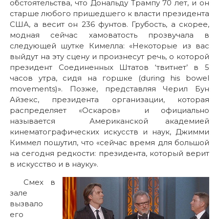
обстоятельства, что Дональду Трампу 70 лет, и он
старше любого пришедшего к власти президента
США, а весит он 236 фунтов. Грубость, а скорее,
модная сейчас хамоватость прозвучала в
следующей шутке Кимелла: «Некоторые из вас
выйдут на эту сцену и произнесут речь, о которой
президент Соединенных Штатов ‘твитнет’ в 5
часов утра, сидя на горшке (during his bowel
movements)». Позже, представляя Черил Бун
Айзекс, президента организации, которая
распределяет «Оскаров» и официально
называется Американской академией
кинематографических искусств и наук, Джимми
Киммел пошутил, что «сейчас время для большой
на сегодня редкости: президента, который верит
в искусство и в науку».
Смех в
зале
вызвало
его