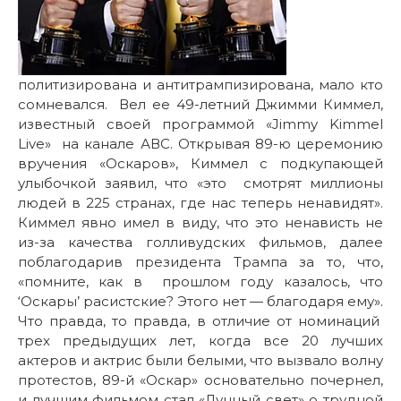
политизирована и антитрампизирована, мало кто
сомневался. Вел ее 49-летний Джимми Киммел,
известный своей программой «Jimmy Kimmel
Live» на канале АВС. Открывая 89-ю церемонию
вручения «Оскаров», Киммел с подкупающей
улыбочкой заявил, что «это смотрят миллионы
людей в 225 странах, где нас теперь ненавидят».
Киммел явно имел в виду, что это ненависть не
из-за качества голливудских фильмов, далее
поблагодарив президента Трампа за то, что,
«помните, как в прошлом году казалось, что
‘Оскары’ расистские? Этого нет — благодаря ему».
Что правда, то правда, в отличие от номинаций
трех предыдущих лет, когда все 20 лучших
актеров и актрис были белыми, что вызвало волну
протестов, 89-й «Оскар» основательно почернел,
и лучшим фильмом стал «Лунный свет» о трудной