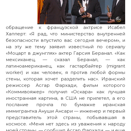
обращение к французской актрисе Исабел
Хапперт: «Я рад, что министерство внутренней
безопасности впустило вас сегодня вечером», и
на эту же тему заявил известный по сериалу
«Моцарт в джунглях» актер Гарсия Беранал. «Как
мексиканец, — сказал Беранал, — как
латиноамериканец, как гастарбайтер (migrant
worker) и как человек, я против любой формы
стены, которая хочет разделить нас». Иранский
режиссер Асгар Фархади, фильм которого
«Коммивояжер» получил «Оскара» как лучшая
иностранная картина, в США не прилетел, а его
послание прочла по бумажке иранская
иммигрантка Ануши Ансари — инженер и первый
представитель этой страны, побывавшая в
космосе. «Меня нет здесь из уважения к народу
моей страны, — сообщил Асгар Фархади, — и еще