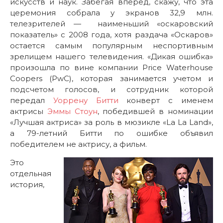
искусств и наук. Забегая вперед, скажу, что эта
церемония собрала у экранов 32,9 млн.
телезрителей — наименьший «оскаровский
показатель» с 2008 года, хотя раздача «Оскаров»
остается самым популярным неспортивным
зрелищем нашего телевидения. «Дикая ошибка»
произошла по вине компании Price Waterhouse
Coopers (PwC), которая занимается учетом и
подсчетом голосов, и сотрудник которой
передал
Уоррену Битти
конверт с именем
актрисы
Эммы Стоун
, победившей в номинации
«Лучшая актриса» за роль в мюзикле «La La Land»,
а 79-летний Битти по ошибке объявил
победителем не актрису, а фильм.
Это
отдельная
история,