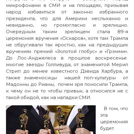
микрофонами в СМИ и на площадях, призывая
народ избавиться от законно избранного
президента, что для Америки неслыханно и
невиданно, но громогласно и зрелищно.
Очередным таким зрелищем стала 89-я
церемония вручения «Оскаров», хотя там Трампа
не обругивали так яростно, как на предыдущих
вручениях премий «Золотой глобус» и «Грэмми».
До Лос-Анджелеса в прошлое воскресенье
многие звезды Голливуда, от знаменитой Мерил
Стрип до менее известного Дэвида Харбура, а
также знаменосицы нашей поп-культуры от
Мадонны до Рианы, почем зря поносили Трампа,
к чему он не то чтобы привык, а относился не с
такой обидой, как на нападки СМИ.
В том, что
эта
церемония
будет