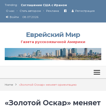
Trending :
Соглашение США с Ираном
•
•
Технология Революции в Иране
О нас
Стать автором
Реклама
Регистрация
Войти
08.07.2026
От Ирана до Ливана и Газы
Еврейский Мир
Газета русскоязычной Америки
Home
«Золотой Оскар» меняет ориентацию
«Золотой Оскар» меняет