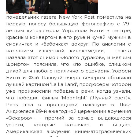
понедельник газета New York Post поместила на
первую полосу большущую фотографию с 79-
летним киноактером Уорреном Битти в центре,
красным конвертом в его руке и кучей мужчин в
смокингах и «бабочках» вокруг. По аналогии с
названием известной кинокомедии, газета
назвала этот снимок «Золото дураков», и мелким
шрифтом пояснила, что «по ошибке, слишком
дикой для любого приличного сценария, Уоррен
Битти и Фэй Даноуэй вчера вечером объявили
лучшей картиной ‘La La Land’, продюсеры которой
уже произносили победные речи, когда узнали,
что победил фильм ‘Moonlight’ (‘Лунный свет’)».
Речь шла о прошедшей накануне в Лос-
Анджелесе 89-й ежегодной церемонии вручения
«Оскаров» — премий за самые выдающиеся
успехи, которые назначает и выдает
Американская академия кинематографических