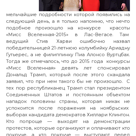
мельчайшие подробности которой появились на
следующий день, а я только напомню, что нечто
подобное произошло на конкурсе красоты
«Мисс Вселенная-2015» в Лас-Вегасе. Там
ведущий Стив Харви ошибочно назвал
победительницей 21-летнюю колумбийку Ариадну
Гутьерес, а не филиппинку Пиа Алонсо Вуртцбах.
Тогда же отмечалось, что до 2015 года конкурсы
«Мисс Вселенная» девять лет спонсировал
Дональд Трамп, который после этого скандала
заявил, что при нем такого бы не произошло. С
тех пор республиканец Трамп стал президентом
Соединенных Штатов и постоянным объектом
нападок половины страны, которая никак не
успокоится после поражения на ноябрьских
выборах кандидата демократов Хиллари Клинтон.
Кто попроще — выходят на демонстрации
протестов, которые организуют и оплачивают кто
покруче, а кто покруче — выступают перед