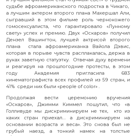
судьбе афроамериканского подростка в Чикаго,
а лучшим актером второго плана Махершал Али,
сыгравший в этом фильме роль чернокожего
гомосексуалиста, что гарантировало «Лунному
свету» успех и премию. Двух «Оскаров» получил
Дензел Вашингтон, лучшей актрисой второго
плана стала афроамериканка Вайола Дэвис,
которая в порыве чувств расплакалась, держа в
руках заветную статуэтку. Отвечая духу времени
и реагируя на прошлогодние протесты, в этом
году Академия пригласила 683
кинематографиста всех профилей из 59 стран, и
41% среди них были «people of color» .
Продолжая вести церемонию вручения
«Оскаров», Джимми Киммел пошутил, что «в
Голливуде мы дискриминируем не тех, кто из
каких стран приехал… а дискриминируем на
основании возраста и веса». Это снова был не
грубый наезд, а тонкий намек на толстые