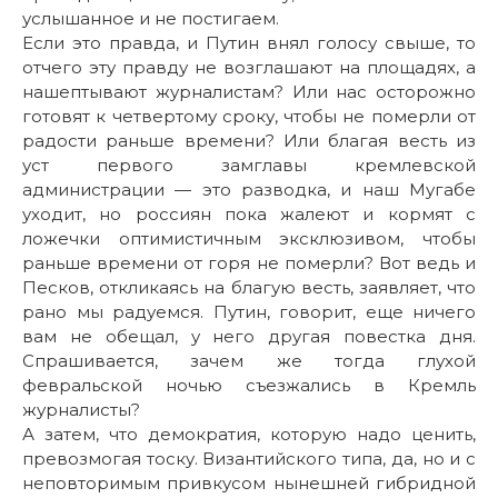
услышанное и не постигаем.
Если это правда, и Путин внял голосу свыше, то
отчего эту правду не возглашают на площадях, а
нашептывают журналистам? Или нас осторожно
готовят к четвертому сроку, чтобы не померли от
радости раньше времени? Или благая весть из
уст первого замглавы кремлевской
администрации — это разводка, и наш Мугабе
уходит, но россиян пока жалеют и кормят с
ложечки оптимистичным эксклюзивом, чтобы
раньше времени от горя не померли? Вот ведь и
Песков, откликаясь на благую весть, заявляет, что
рано мы радуемся. Путин, говорит, еще ничего
вам не обещал, у него другая повестка дня.
Спрашивается, зачем же тогда глухой
февральской ночью съезжались в Кремль
журналисты?
А затем, что демократия, которую надо ценить,
превозмогая тоску. Византийского типа, да, но и с
неповторимым привкусом нынешней гибридной