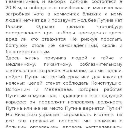
незаменимый, и выборы должны состояться в
2018-м, и победа его неизбежна, и мистическая
загробная нота в комментах близких к нему
людей нет-нет да и прозвучит: мол, без Путина нет
России. Однако сказать что-нибудь
определенное про выборы президента здесь
вряд ли кто отважится. Не рискуя прослыть
болтуном столь же самонадеянным, сколь и
безответственным.
Здесь жизнь приучила людей к тайне и
медленному, пикантному, соблазнительному
снятию с нее покровов. Вспомним, как мы гадали,
пойдет Путин на третий срок или для каких-то
неясных целей станет соблюдать Конституцию.
Вспомним и Медведева, который работал
Путиным и мучил нас, гадающих о его грядущей
карьере: он продолжит исправлять должность
Путина или же на место Путина вернется Путин?
Но Византию украшает скромность, и ответы на
все эти проклятые вопросы мы получали с
большим опозданием, вдоволь настрадавшись.