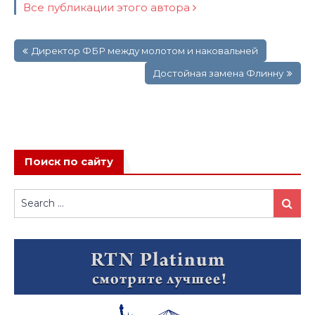
Все публикации этого автора
Навигация
Директор ФБР между молотом и наковальней
по
записям
Достойная замена Флинну
Поиск по сайту
Search
Search
for: