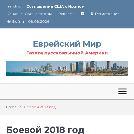
Trending :
Соглашение США с Ираном
•
•
Технология Революции в Иране
О нас
Стать автором
Реклама
Регистрация
Войти
08.08.2026
От Ирана до Ливана и Газы
Еврейский Мир
Газета русскоязычной Америки
Home
Боевой 2018 год
Боевой 2018 год