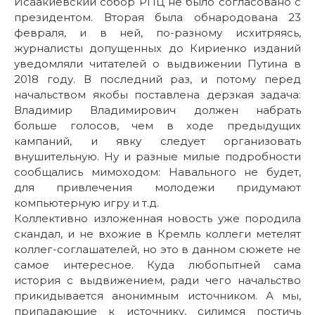
Исаакиевский собор РПЦ не было согласовано с
президентом. Вторая была обнародована 23
февраля, и в ней, по-разному исхитряясь,
журналисты допущенных до Кириенко изданий
уведомляли читателей о выдвижении Путина в
2018 году. В последний раз, и потому перед
начальством якобы поставлена дерзкая задача:
Владимир Владимирович должен набрать
больше голосов, чем в ходе предыдущих
кампаний, и явку следует организовать
внушительную. Ну и разные милые подробности
сообщались мимоходом: Навального не будет,
для привлечения молодежи придумают
компьютерную игру и т.д.
Коллективно изложенная новость уже породила
скандал, и не вхожие в Кремль коллеги метелят
коллег-соглашателей, но это в данном сюжете не
самое интересное. Куда любопытней сама
история с выдвижением, ради чего начальство
прикидывается анонимным источником. А мы,
припадающие к источнику, силимся постичь