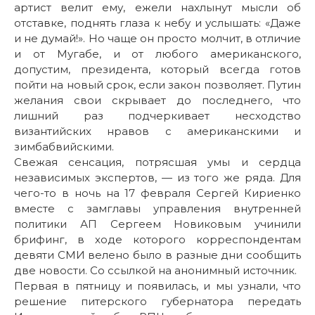
артист велит ему, ежели нахлынут мысли об
отставке, поднять глаза к небу и услышать: «Даже
и не думай!». Но чаще он просто молчит, в отличие
и от Мугабе, и от любого американского,
допустим, президента, который всегда готов
пойти на новый срок, если закон позволяет. Путин
желания свои скрывает до последнего, что
лишний раз подчеркивает несходство
византийских нравов с американскими и
зимбабвийскими.
Свежая сенсация, потрясшая умы и сердца
независимых экспертов, — из того же ряда. Для
чего-то в ночь на 17 февраля Сергей Кириенко
вместе с замглавы управления внутренней
политики АП Сергеем Новиковым учинили
брифинг, в ходе которого корреспондентам
девяти СМИ велено было в разные дни сообщить
две новости. Со ссылкой на анонимный источник.
Первая в пятницу и появилась, и мы узнали, что
решение питерского губернатора передать