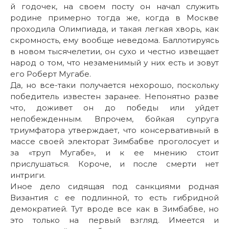
й годочек, на своем посту он начал служить
родине примерно тогда же, когда в Москве
проходила Олимпиада, и такая легкая хворь, как
скромность, ему вообще неведома. Баллотируясь
в новом тысячелетии, он сухо и честно извещает
народ о том, что незаменимый у них есть и зовут
его Роберт Мугабе.
Да, но все-таки получается нехорошо, поскольку
победитель известен заранее. Непонятно разве
что, доживет он до победы или уйдет
непобежденным. Впрочем, бойкая супруга
триумфатора утверждает, что консервативный в
массе своей электорат Зимбабве проголосует и
за «труп Мугабе», и к ее мнению стоит
прислушаться. Короче, и после смерти нет
интриги.
Иное дело сидящая под санкциями родная
Византия с ее подлинной, то есть гибридной
демократией. Тут вроде все как в Зимбабве, но
это только на первый взгляд. Имеется и