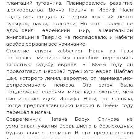
плантаций тутовника. Планировалось развитие
шелководства. Донна Грация и Иосиф Наси
надеялись создать в Тверии крупный центр
культуры, науки, торговли. Но этот проект не
вдохновил еврейский мир, значительной
эмиграции в Тверию не последовало, и набеги
арабов сорвали всё начинание.
Столетие спустя каббалист Натан из Газы
попытался мистическим способом переломить
тягостную судьбу евреев. В 1665-м году он
провозгласил мессией турецкого еврея Шабтая
Цви, которого лечил, вероятно, от маниакально-
депрессивного психоза. Эта затея была
поддержана евреями мира куда охотнее, чем
сионистские идеи Иосифа Наси, но лопнула,
когда предполагавшийся мессия в 1666-м году
перешёл в ислам.
Современник Натана Борух Спиноза не
усматривал участия Всевышнего в безысходных
буднях своего времени. В его представлении