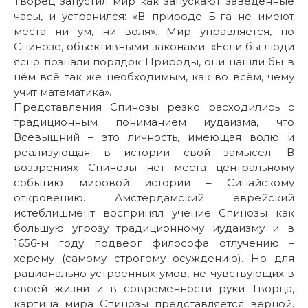
Творец запустил мир как запускают заведённые
часы, и устранился: «В природе Б-га не имеют
места ни ум, ни воля». Мир управляется, по
Спинозе, объективными законами: «Если бы люди
ясно познали порядок Природы, они нашли бы в
нём всё так же необходимым, как во всём, чему
учит математика».
Представления Спинозы резко расходились с
традиционным пониманием иудаизма, что
Всевышний – это личность, имеющая волю и
реализующая в истории свой замысел. В
воззрениях Спинозы нет места центральному
событию мировой истории – Синайскому
откровению. Амстердамский еврейский
истеблишмент воспринял учение Спинозы как
большую угрозу традиционному иудаизму и в
1656-м году подверг философа отлучению –
херему (самому строгому осуждению). Но для
рационально устроенных умов, не чувствующих в
своей жизни и в современности руки Творца,
картина мира Спинозы представляется верной.