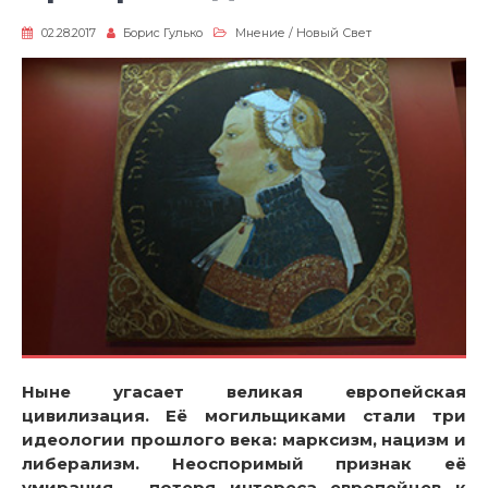
02.28.2017
Борис Гулько
Мнение
/
Новый Свет
Ныне угасает великая европейская
цивилизация. Её могильщиками стали три
идеологии прошлого века: марксизм, нацизм и
либерализм. Неоспоримый признак её
умирания – потеря интереса европейцев к