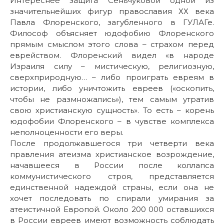
Интереснее защита Сеньчуковой одной из
значительнейших фигур православия ХХ века
Павла Флоренского, загубленного в ГУЛАГе.
Философ объясняет юдофобию Флоренского
прямым смыслом этого слова – страхом перед
еврейством. Флоренский видел «в народе
Израиля силу – мистическую, религиозную,
сверхприродную… – либо проиграть евреям в
истории, либо уничтожить евреев («оскопить,
чтобы не размножались»), тем самым утратив
свою христианскую сущность». То есть – корень
юдофобии Флоренского – в чувстве комплекса
неполноценности его веры.
После продолжавшегося три четверти века
правления атеизма христианское возрождение,
начавшееся в России после коллапса
коммунистического строя, представляется
единственной надеждой страны, если она не
хочет последовать по спирали умирания за
атеистичной Европой. Около 200 000 оставшихся
в России евреев имеют возможность соблюдать