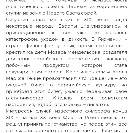
Атлантического океана. Первым из европейцев
ступил на землю Нового Света еврей.
Ситуация стала меняться в XIX веке, когда
некоторые народы Европы цивилизовались, и
присоединение к ним уже не казалось
катастрофой, уходом в дикость. В Германии –
стране философов, учёных, промышленников –
крестились дети Мозеса Мендельсона, создателя
движения еврейского просвещения – хаскалы,
побочным продуктом которой стала
секуляризация евреев. Крестилась семья Карла
Маркса. Гейне провозгласил, что крещение – это
входной билет в европейскую культуру, но
приобретя этот билет, ужасно переживал своё
отступничество: «Желаю всем ренегатам
настроения, подобного моему», – писал он.
Интересен случай известного философа конца
XIX – начала XX века Франца Розенцвейга. Тот
решил принять христианство, но перед этим всё
же выяснить, от чего он отказывается. Посетив на