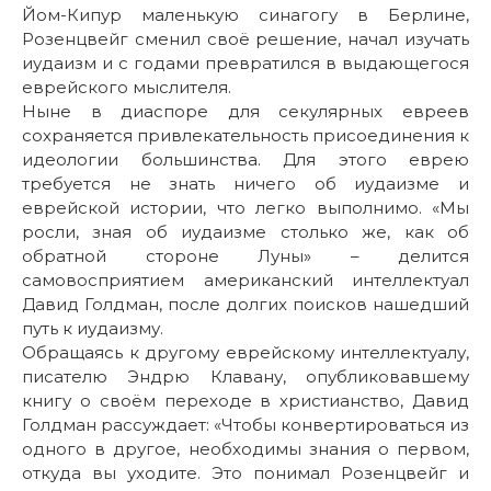
Йом-Кипур маленькую синагогу в Берлине,
Розенцвейг сменил своё решение, начал изучать
иудаизм и с годами превратился в выдающегося
еврейского мыслителя.
Ныне в диаспоре для секулярных евреев
сохраняется привлекательность присоединения к
идеологии большинства. Для этого еврею
требуется не знать ничего об иудаизме и
еврейской истории, что легко выполнимо. «Мы
росли, зная об иудаизме столько же, как об
обратной стороне Луны» – делится
cамовосприятием американский интеллектуал
Давид Голдман, после долгих поисков нашедший
путь к иудаизму.
Обращаясь к другому еврейскому интеллектуалу,
писателю Эндрю Клавану, опубликовавшему
книгу о своём переходе в христианство, Давид
Голдман рассуждает: «Чтобы конвертироваться из
одного в другое, необходимы знания о первом,
откуда вы уходите. Это понимал Розенцвейг и