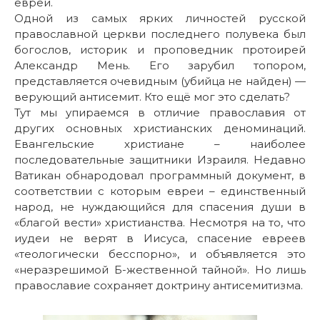
евреи.
Одной из самых ярких личностей русской
православной церкви последнего полувека был
богослов, историк и проповедник протоирей
Александр Мень. Его зарубил топором,
представляется очевидным (убийца не найден) —
верующий антисемит. Кто ещё мог это сделать?
Тут мы упираемся в отличие православия от
других основных христианских деноминаций.
Евангельские христиане – наиболее
последовательные защитники Израиля. Недавно
Ватикан обнародовал программный документ, в
соответствии с которым евреи – единственный
народ, не нуждающийся для спасения души в
«благой вести» христианства. Несмотря на то, что
иудеи не верят в Иисуса, спасение евреев
«теологически бесспорно», и объявляется это
«неразрешимой Б-жественной тайной». Но лишь
православие сохраняет доктрину антисемитизма.