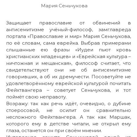
Мария Сеньчукова
Защищает православие от обвинений в
антисемитизме учёный-философ, замглавреда
портала «Православие и мир» Мария Сеньчукова,
по её словам, сама еврейка. Выбрав примерами
слышанные ею фразы «Иудеи пьют кровь
христианских младенцев» и «Еврейская культура –
ничтожная и мещанская», философ считает, что
свидетельствуют они не об антисемитизме
говоривших, а об их дремучести. Посоветуйте не
удовлетворённому еврейской культурой почитать
Фейхтвангера – советует Сеньчукова, и тот
поймёт свою неправоту.
Возражу: так как речь идёт, очевидно, о дубине
стоеросовой, не осилит он сравнительно
несложного Фейхтвангера. А так как Маршак,
которого ему в детстве читали, не открыл ему
глаза, останется он при своём мнении.