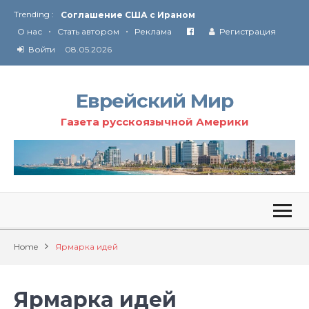
Trending :
Соглашение США с Ираном
•
•
Технология Революции в Иране
О нас
Стать автором
Реклама
Регистрация
Войти
08.05.2026
От Ирана до Ливана и Газы
Еврейский Мир
Газета русскоязычной Америки
Home
Ярмарка идей
Ярмарка идей