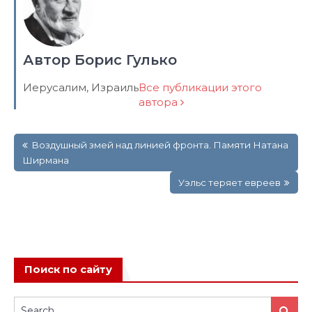
Автор Борис Гулько
Иерусалим, Израиль
Все публикации этого
автора
Навигация
Воздушный змей над линией фронта. Памяти Натана
по
Ширмана
записям
Уэльс теряет евреев
Поиск по сайту
Search
Search