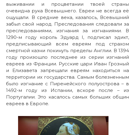
выживании и процветании твоей страны
очевидна рука Всевышнего. Евреи не всегда её
ощущали. В средние века, казалось, Всевышний
забыл свой народ. Преследования следовали за
преследованиями, изгнания за изгнаниями. В
1290-м году король Эдуард I, подписал эдикт,
предписывающий всем евреям под страхом
смертной казни покинуть пределы Англии. В 1394
году произошло последнее из серии изгнаний
евреев из Франции. Русские цари Иван Грозный
и Елизавета запрещали евреям находиться на
территории их государства. Самым болезненным
было изгнание с Пиренейского полуострова – в
1492-м году из Испании, вскоре после – из
Португалии. Это касалось самых больших общин
евреев в Европе.