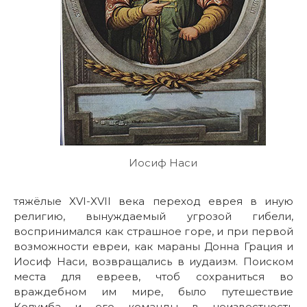
Иосиф Наси
тяжёлые XVI-XVII века переход еврея в иную
религию, вынуждаемый угрозой гибели,
воспринимался как страшное горе, и при первой
возможности евреи, как мараны Донна Грация и
Иосиф Наси, возвращались в иудаизм. Поиском
места для евреев, чтоб сохраниться во
враждебном им мире, было путешествие
Колумба и его команды в неизвестность