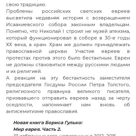
свою традицию.
Проблемы российских светских евреев
высветила недавняя история с возвращением
Исаакиевского собора законным владельцам.
Понятно, что Николай I строил не музей атеизма,
который функционировал в соборе в 30-е годы
ХХ века, а храм. Храм же должен принадлежать
православной церкви. Участие евреев в
протестах против этого было бестактным. Евреи
не должны становиться между русскими людьми
и их религией.
А реакция на эту бестактность заместителя
председателя Госдумы России Петра Толстого,
религиозного правнука великого писателя,
призвавшего отправить евреев назад за черту
оседлости, напоминает нам вновь об
антисемитизме православия.
Новая книга Бориса Гулько:
Мир еврея. Часть 2.
111 избранных эссе, написанных в 2012–2015