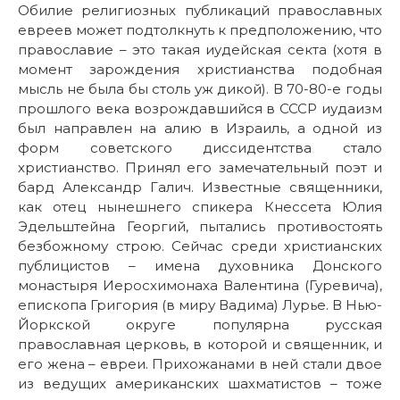
Обилие религиозных публикаций православных
евреев может подтолкнуть к предположению, что
православие – это такая иудейская секта (хотя в
момент зарождения христианства подобная
мысль не была бы столь уж дикой). В 70-80-е годы
прошлого века возрождавшийся в СССР иудаизм
был направлен на алию в Израиль, а одной из
форм советского диссидентства стало
христианство. Принял его замечательный поэт и
бард Александр Галич. Известные священники,
как отец нынешнего спикера Кнессета Юлия
Эдельштейна Георгий, пытались противостоять
безбожному строю. Сейчас среди христианских
публицистов – имена духовника Донского
монастыря Иеросхимонаха Валентина (Гуревича),
епископа Григория (в миру Вадима) Лурье. В Нью-
Йоркской округе популярна русская
православная церковь, в которой и священник, и
его жена – евреи. Прихожанами в ней стали двое
из ведущих американских шахматистов – тоже