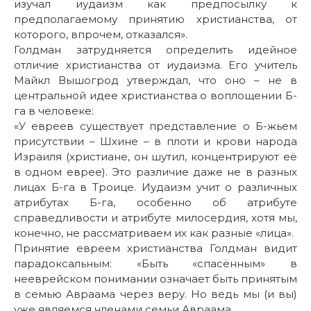
изучал иудаизм как предпосылку к
предполагаемому принятию христианства, от
которого, впрочем, отказался».
Голдман затрудняется определить идейное
отличие христианства от иудаизма. Его учитель
Майкл Вышогрод утверждал, что оно – не в
центральной идее христианства о воплощении Б-
га в человеке:
«У евреев существует представление о Б-жьем
присутствии – Шхине – в плоти и крови народа
Израиля (христиане, он шутил, концентрируют её
в одном еврее). Это различие даже не в разных
лицах Б-га в Троице. Иудаизм учит о различных
атрибутах Б-га, особенно об атрибуте
справедливости и атрибуте милосердия, хотя мы,
конечно, не рассматриваем их как разные «лица».
Принятие евреем христианства Голдман видит
парадоксальным: «Быть «спасённым» в
нееврейском понимании означает быть принятым
в семью Авраама через веру. Но ведь мы (и вы)
уже являемся членами семьи Авраама…