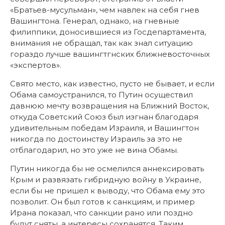
«Братьев-мусульман», чем навлек на себя гнев
Вашингтона. Генерал, однако, на гневные
филиппики, доносившиеся из Госдепартамента,
внимания не обращал, так как знал ситуацию
гораздо лучше вашингтгнских ближневосточных
«экспертов».
Свято место, как известно, пусто не бывает, и если
Обама самоустранился, то Путин осуществил
давнюю мечту возвращения на Ближний Восток,
откуда Советский Союз был изгнан благодаря
удивительным победам Израиля, и Вашингтон
никогда по достоинству Израиль за это не
отблагодарил, но это уже не вина Обамы.
Путин никогда бы не осмелился аннексировать
Крым и развязать гибридную войну в Украине,
если бы не пришел к выводу, что Обама ему это
позволит. Он был готов к санкциям, и пример
Ирана показал, что санкции рано или поздно
будут сняты, а интересы сохранятся. Таким