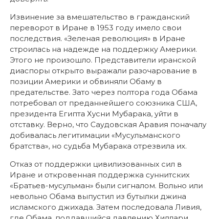
Извинение за вмешательство в гражданский
переворот в Иране в 1953 году имело свои
последствия. «Зеленая революция» в Иране
строилась на надежде на поддержку Америки.
Этого не произошло. Представители иранской
диаспоры открыто выражали разочарование в
позиции Америки и обвиняли Обаму в
предательстве. Зато через полтора года Обама
потребовал от преданнейшего союзника США,
президента Египта Хусни Мубарака, уйти в
отставку. Верно, что Саудовская Аравия поначалу
добивалась легитимации «Мусульманского
братства», но судьба Мубарака отрезвила их.
Отказ от поддержки цивилизованных сил в
Иране и откровенная поддержка суннитских
«Братьев-мусульман» были сигналом. Вольно или
невольно Обама выпустил из бутылки джина
исламского джихада. Затем последовала Ливия,
где Обама, поддавшийся давлению Хиллари