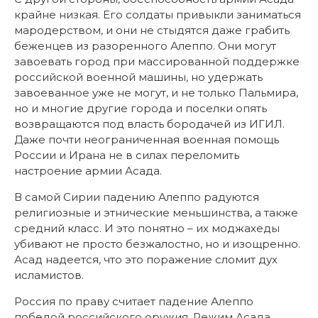
крайне низкая. Его солдаты привыкли заниматься
мародерством, и они не стыдятся даже грабить
беженцев из разоренного Алеппо. Они могут
завоевать город при массированной поддержке
российской военной машины, но удержать
завоеванное уже не могут, и не только Пальмира,
но и многие другие города и поселки опять
возвращаются под власть бородачей из ИГИЛ.
Даже почти неограниченная военная помощь
России и Ирана не в силах переломить
настроение армии Асада.
В самой Сирии падению Алеппо радуются
религиозные и этнические меньшинства, а также
средний класс. И это понятно – их моджахеды
убивают не просто безжалостно, но и изощренно.
Асад надеется, что это поражение сломит дух
исламистов.
Россия по праву считает падение Алеппо
победой российского оружия. Режим Асада