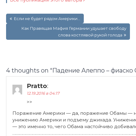
Навигация
Если не будет рядом Америки…
по
записям
Как Правящая Мафия Германии удушает свободу
слова костлявой рукой голода
4 thoughts on “
Падение Алеппо – фиаско
Pratto
:
12.19.2016 в 04:17
>>
Поражение Америки — да, поражение Обамы — не
унижению Америки и подъему джихада. Унижение
— это именно то, чего Обама настойчиво добивал
…………………………………………………………………………………………………