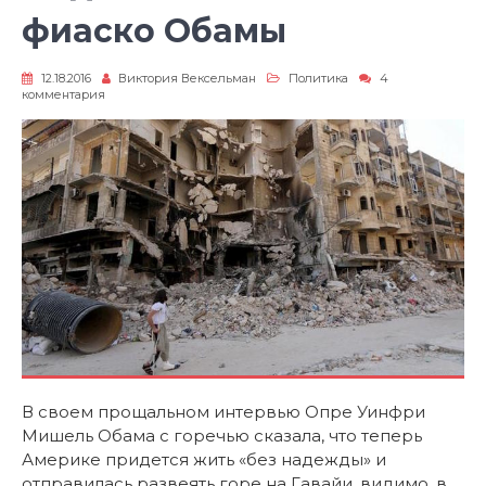
фиаско Обамы
12.18.2016
Виктория Вексельман
Политика
4
к
комментария
записи
Падение
Алеппо
–
фиаско
Обамы
В своем прощальном интервью Опре Уинфри
Мишель Обама с горечью сказала, что теперь
Америке придется жить «без надежды» и
отправилась развеять горе на Гавайи, видимо, в