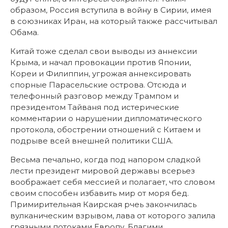
образом, Россия вступила в войну в Сирии, имея
в союзниках Иран, на который также рассчитывал
Обама.
Китай тоже сделал свои выводы из аннексии
Крыма, и начал провокации против Японии,
Кореи и Филиппин, угрожая аннексировать
спорные Парасельские острова. Отсюда и
телефонный разговор между Трампом и
президентом Тайваня под истерические
комментарии о нарушении дипломатического
протокола, обострении отношений с Китаем и
подрыве всей внешней политики США.
Весьма печально, когда под напором сладкой
лести президент мировой державы всерьез
воображает себя мессией и полагает, что словом
своим способен избавить мир от моря бед.
Примирительная Каирская рчеь закончилась
вулканическим взрывом, лава от которого залила
грязными потоками Европу. Благими