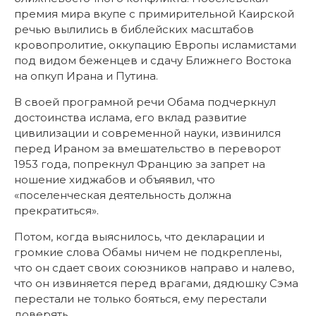
премия мира вкупе с примирительной Каирской
речью вылились в библейских масштабов
кровопролитие, оккупацию Европы исламистами
под видом беженцев и сдачу Ближнего Востока
на опкуп Ирана и Путина.
В своей програмной речи Обама подчеркнул
достоинства ислама, его вклад развитие
цивилизации и современной науки, извинился
перед Ираном за вмешательство в переворот
1953 года, попрекнул Францию за запрет на
ношение хиджабов и объяявил, что
«поселенческая деятельность должна
прекратиться».
Потом, когда выяснилось, что декларации и
громкие слова Обамы ничем не подкреплены,
что он сдает своих союзников направо и налево,
что он извиняется перед врагами, дядюшку Сэма
перестали не только бояться, ему перестали
доверять.