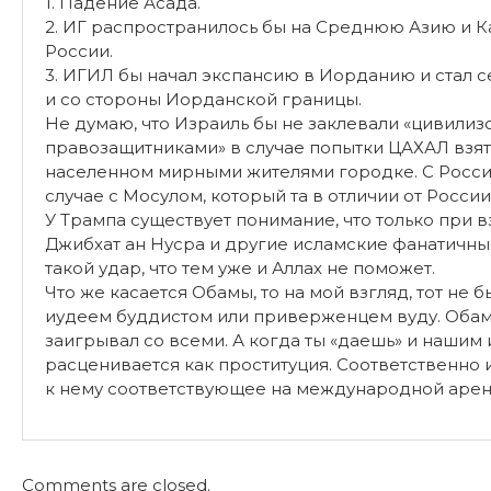
1. Падение Асада.
2. ИГ распространилось бы на Среднюю Азию и Ка
России.
3. ИГИЛ бы начал экспансию в Иорданию и стал с
и со стороны Иорданской границы.
Не думаю, что Израиль бы не заклевали «цивилиз
правозащитниками» в случае попытки ЦАХАЛ взят
населенном мирными жителями городке. С России 
случае с Мосулом, который та в отличии от России
У Трампа существует понимание, что только при 
Джибхат ан Нусра и другие исламские фанатичны
такой удар, что тем уже и Аллах не поможет.
Что же касается Обамы, то на мой взгляд, тот не
иудеем буддистом или приверженцем вуду. Обам
заигрывал со всеми. А когда ты «даешь» и нашим 
расценивается как проституция. Соответственно и
к нему соответствующее на международной арен
Comments are closed.