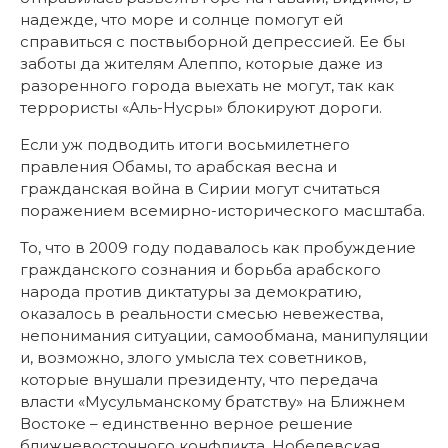
надежде, что море и солнце помогут ей
справиться с поствыборной депрессией. Ее бы
заботы да жителям Алеппо, которые даже из
разоренного города выехать не могут, так как
террористы «Аль-Нусры» блокируют дороги.
Если уж подводить итоги восьмилетнего
правления Обамы, то арабская весна и
гражданская война в Сирии могут считаться
поражением всемирно-исторического масштаба.
То, что в 2009 году подавалось как пробуждение
гражданского сознания и борьба арабского
народа против диктатуры за демократию,
оказалось в реальности смесью невежества,
непонимания ситуации, самообмана, манипуляции
и, возможно, злого умысла тех советников,
которые внушали президенту, что передача
власти «Мусульманскому братству» на Ближнем
Востоке – единственно верное решение
ближневосточного конфликта. Нобелевская