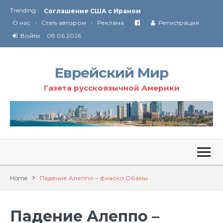
Trending :
Соглашение США с Ираном
•
•
Технология Революции в Иране
О нас
Стать автором
Реклама
Регистрация
Войти
08.06.2026
От Ирана до Ливана и Газы
Еврейский Мир
Газета русскоязычной Америки
Home
Падение Алеппо – фиаско Обамы
Падение Алеппо –