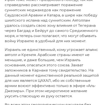
справедливо рассматривает поражение
суннитских моджахедов как поражение
Саудовской Аравии и Катара, а шире как победу
шиитского ислама над суннитским. Аятоллам
удалось создать свою зону влияния от Тегерана
через Багдад и Бейрут до самого Средиземного
моря, и теперь они полагают, что могут объявить
войну Израилю в удобный для них момент.
Израиль не единственный, кому угрожает альянс
аятолл и Кремля. Арабские страны имеют не
меньшие, и даже большие, чем Израиль
основания, опасаться этого союза. Захват
заложников в Карнаке тому свидетельство. На
данный момент единственной реальной защитой
для них является ЦАХАЛ, ибо их собственные
армии воюют эффективно только в эфире «Аль-
Джезиры». При этом неукротимое желание
укусить спасющую их руку остается.
Во всем этом геополитическом раскладе без