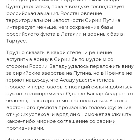
будет держаться, пока в воздухе господствует
российская авиация. Восстановление
территориальной целостности Сирии Путина
интересует меньше, чем сохранение базы
российского флота в Латакии и военных баз в
Тартусе.
Трудно сказать, в какой степени решение
вступить в войну в Сирии было мудрым со
стороны России. Западу удалось переложить вину
за сирийские зверства на Путина, но в Кремле не
теряют надежду, что Асаду удастся теперь
провести переговоры с позиций силы и добиться
нужного компромисса. Однако Башар Асад не тот
человек, на которого можно полагаться. У этого
восточного деспота произошло головокружение
от чужих успехов, и вряд ли он сможет заключить
какое-либо мирное соглашение со своими
противниками.
Иран тоже может праздновать победу, так как