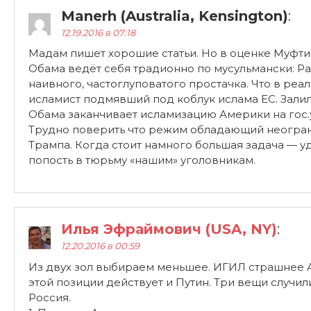
Manerh (Australia, Kensington)
:
12.19.2016 в 07:18
Мадам пишет хорошие статьи. Но в оценке Муфти
Обама ведёт себя традионно по мусульмански: Ра
наивного, частоглуповатого простачка. Что в реа
исламист подмявший под коблук ислама ЕС. Залил
Обама заканчивает исламизацию Америки на гос.
Трудно поверить что режим обладающий неогран
Трампа. Когда стоит намного большая задача — у
попость в тюрьму «нашим» уголовникам.
Илья Эфраймович (USA, NY)
:
12.20.2016 в 00:59
Из двух зол выбираем меньшее. ИГИЛ страшнее Ас
этой позиции действует и Путин. Три вещи случил
Россия.