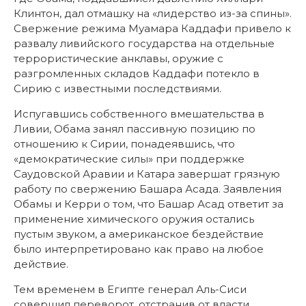
Клинтон, дал отмашку на «лидерство из-за спины».
Свержение режима Муамара Каддафи привело к
развалу ливийского государства на отдельные
террористические анклавы, оружие с
разгромленных складов Каддафи потекло в
Сирию с известными последствиями.
Испугавшись собственного вмешательства в
Ливии, Обама занял пассивную позицию по
отношению к Сирии, понадеявшись, что
«демократические силы» при поддержке
Саудовской Аравии и Катара завершат грязную
работу по свержению Башара Асада. Заявления
Обамы и Керри о том, что Башар Асад ответит за
применение химического оружия остались
пустым звуком, а американское бездействие
было интерпретировано как право на любое
действие.
Тем временем в Египте генерал Аль-Сиси
совершил переворот, отстранив от власти