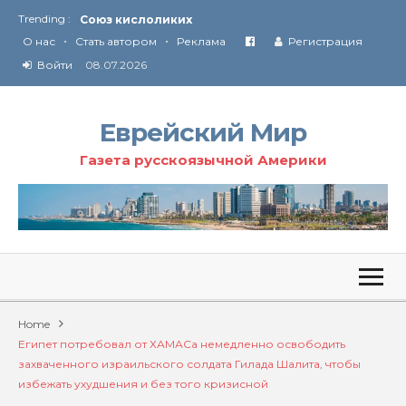
Trending :
Союз кислоликих
•
•
Соглашение США с Ираном
О нас
Стать автором
Реклама
Регистрация
Технология Революции в Иране
Войти
08.07.2026
От Ирана до Ливана и Газы
Еврейский Мир
Газета русскоязычной Америки
Home
Египет потребовал от ХАМАСа немедленно освободить
захваченного израильского солдата Гилада Шалита, чтобы
избежать ухудшения и без того кризисной