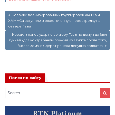
Навигация
Боевики военизированных группировок ФАТХа и
по
ХАМАСа вступили в ожесточенную перестрелку на
записям
севере Газы.
Израиль нанес удар по сектору Газы по дому, где был
туннель для контрабанды оружия из Египта после того,
\»Касамом\» в Сдерот ранена девушка солдатка.
Поиск по сайту
Search
Search
for: