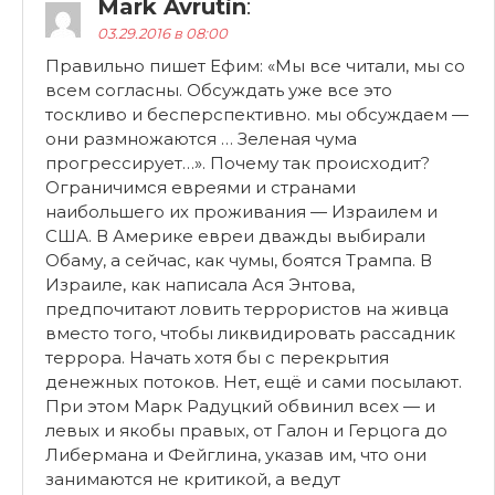
Mark Avrutin
:
03.29.2016 в 08:00
Правильно пишет Ефим: «Мы все читали, мы со
всем согласны. Обсуждать уже все это
тоскливо и бесперспективно. мы обсуждаем —
они размножаются … Зеленая чума
прогрессирует…». Почему так происходит?
Ограничимся евреями и странами
наибольшего их проживания — Израилем и
США. В Америке евреи дважды выбирали
Обаму, а сейчас, как чумы, боятся Трампа. В
Израиле, как написала Ася Энтова,
предпочитают ловить террористов на живца
вместо того, чтобы ликвидировать рассадник
террора. Начать хотя бы с перекрытия
денежных потоков. Нет, ещё и сами посылают.
При этом Марк Радуцкий обвинил всех — и
левых и якобы правых, от Галон и Герцога до
Либермана и Фейглина, указав им, что они
занимаются не критикой, а ведут