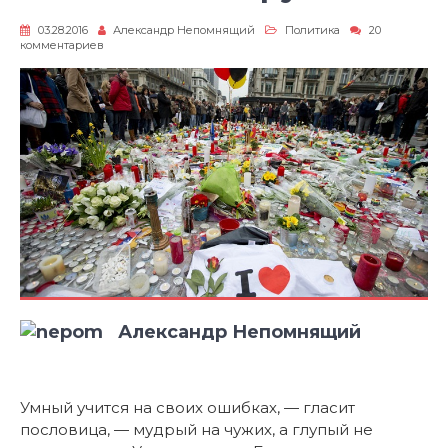
03.28.2016
Александр Непомнящий
Политика
20
к
комментариев
записи
Бельгийское
кружево
Александр Непомнящий
Умный учится на своих ошибках, — гласит
пословица, — мудрый на чужих, а глупый не