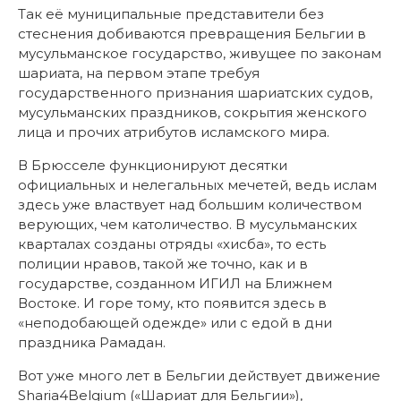
Так её муниципальные представители без
стеснения добиваются превращения Бельгии в
мусульманское государство, живущее по законам
шариата, на первом этапе требуя
государственного признания шариатских судов,
мусульманских праздников, сокрытия женского
лица и прочих атрибутов исламского мира.
В Брюсселе функционируют десятки
официальных и нелегальных мечетей, ведь ислам
здесь уже властвует над большим количеством
верующих, чем католичество. В мусульманских
кварталах созданы отряды «хисба», то есть
полиции нравов, такой же точно, как и в
государстве, созданном ИГИЛ на Ближнем
Востоке. И горе тому, кто появится здесь в
«неподобающей одежде» или с едой в дни
праздника Рамадан.
Вот уже много лет в Бельгии действует движение
Sharia4Belgium («Шариат для Бельгии»),