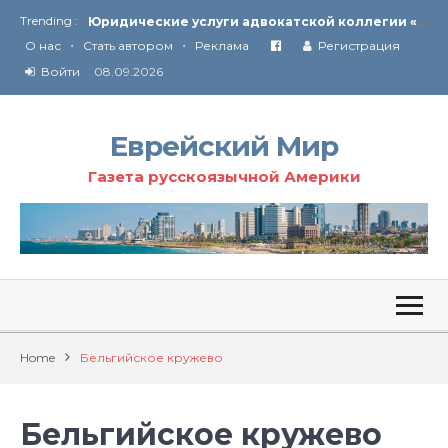
Trending :
От Ирана до Ливана и Газы
•
•
Союз кислоликих
О нас
Стать автором
Реклама
Регистрация
Соглашение США с Ираном
Войти
08.09.2026
Технология Революции в Иране
Ю
ридические услуги адвокатской коллегии «Эли Гервиц»: полное сопровождение на всех этапах
От Ирана до Ливана и Газы
Еврейский Мир
Газета русскоязычной Америки
Home
Бельгийское кружево
Бельгийское кружево