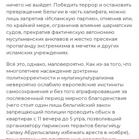
ничего не выйдет. Победить террор и остановить
превращение Бельгии в часть халифата, можно
лишь запретив «Исламскую партию», отменив или,
по крайней мере, ограничив влияние шариатских
судов, прекратив фактическую автономию
мусульманских анклавов и жестко пресекая
пропаганду экстремизма в мечетях и других
исламских учреждениях.
Всё это, однако, маловероятно. Как из-за того, что
многолетнее насаждение доктрины
политкорректности и мультикультурализма
невероятно ослабило европейские инстинкты
самосохранения и без того атрафировавшие за
послевоенный период мирного благоденствия
(чего стоит один лишь бельгийский закон
запрещающий полиции проводить обыск в
квартирах с 11 вечера до 5 утра, позволивший
организатору парижских терактов бельгийцу
Салаху Абдельсаламу избежать ареста в ноябре),