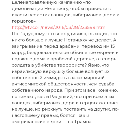
целенаправленную кампанию «по
демонизации Нетаниягу, чтобы привести к
власти всех этих лапидов, либерманов, дери и
герцогов».
http://9tv.co.il/news/2016/03/28/223599.html
По Радуцкому, что всех удивило, выходит, что
никто больше и лучше Нетаньяху не делает. А
заигрывание перед арабами, перевод им 15
млрд., бездоказательное обвинение евреев в
поджоге дома в арабской деревне, а теперь
солдата в убийстве террориста? Явно, что
израильскую верхушку больше волнует их
собственный иммидж в глазах мировой
антисемитской общественности, чем судьба
собственного народа. При этом все, конечно,
понимают, как и Радуцкий, что при всех этих
лапидах, либерманах, дери и герцогах» станет
не лучше, но рискнуть поставить на других, по-
настоящему правых, боятся, как и
американские евреи — на Трампа.