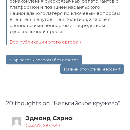
ознакомления русскоязычных репатриантов с
платформой и позицией израильского
национального лагеря по ключевым вопросам
внешней и внутренней политики, а также с
сионистскими ценностями посредством
русскоязычной прессы.
Все публикации этого автора
Навигация
Брюссель, вопросы без ответов
по
записям
Tомичи отомстили Чехову
20 thoughts on “
Бельгийское кружево
”
Эдмонд Сарно
:
03.29.2016 в 04:44