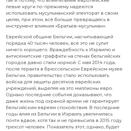
так и потому, что влиятельные европейские
левые круги по-прежнему надеются
использовать мусульманский электорат в своих
целях, при этом, всё больше превращаясь в
инструмент влияния «Братьев-мусульман».
Еврейской общине Бельгии, насчитывающей
порядка 40 тысяч человек, всё это не сулит
ничего хорошего. Враждебность к Израилю и
антисемитские граффити на стенах бельгийских
городов давно стали нормой. С мая 2014 года,
после теракта в брюссельском Еврейском музее
Бельгии, правительство стало использовать
войска для защиты десятков еврейских
учреждений, выделяя на это миллионы евро.
Однако последние события доказывают, что
даже жизнь под охраной армии не гарантирует
бельгийским евреям спокойствия. В последние
годы алия из Бельгии в Израиль увеличилась
почти вдвое, хотя так и не превысила в 2015 году
трехсот человек. Показатель этот, однако, будет