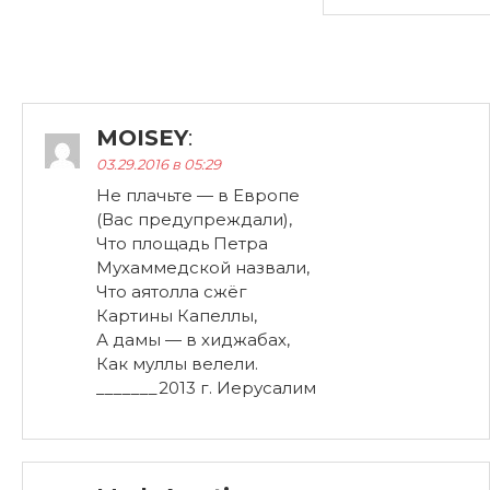
MOISEY
:
03.29.2016 в 05:29
Не плачьте — в Европе
(Вас предупреждали),
Что площадь Петра
Мухаммедской назвали,
Что аятолла сжёг
Картины Капеллы,
А дамы — в хиджабах,
Как муллы велели.
_______2013 г. Иерусалим