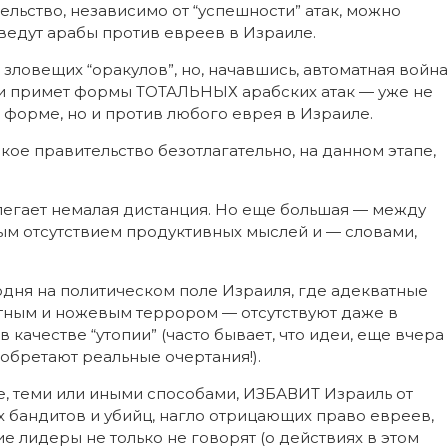
ельство, независимо от “успешности” атак, можно
ведут арабы против евреев в Израиле.
 зловещих “оракулов”, но, начавшись, автоматная война
и примет формы ТОТАЛЬНЫХ арабских атак — уже не
 форме, но и против любого еврея в Израиле.
кое правительство безотлагательно, на данном этапе,
легает немалая дистанция. Но еще большая — между
ым отсутствием продуктивных мыслей и — словами,
дня на политическом поле Израиля, где адекватные
матным и ножевым террором — отсутствуют даже в
 качестве “утопии” (часто бывает, что идеи, еще вчера
обретают реальные очертания!).
е, теми или иными способами, ИЗБАВИТ Израиль от
х бандитов и убийц, нагло отрицающих право евреев,
е лидеры не только не говорят (о действиях в этом