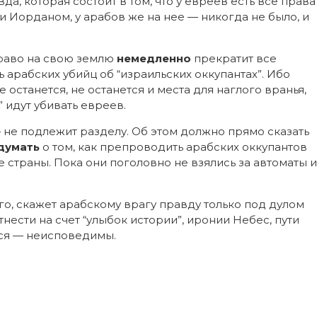
да, которая состоит в том, что у евреев есть все права
 Иорданом, у арабов же на нее — никогда не было, и
право на свою землю
немедленно
прекратит все
 арабских убийц об “израильских оккупантах”. Ибо
останется, не останется и места для наглого вранья,
 идут убивать евреев.
не подлежит разделу. Об этом должно прямо сказать
думать
о том, как препроводить арабских оккупантов
е страны. Пока они поголовно не взялись за автоматы и
его, скажет арабскому врагу правду только под дулом
нести на счет “улыбок истории”, иронии Небес, пути
мся — неисповедимы.