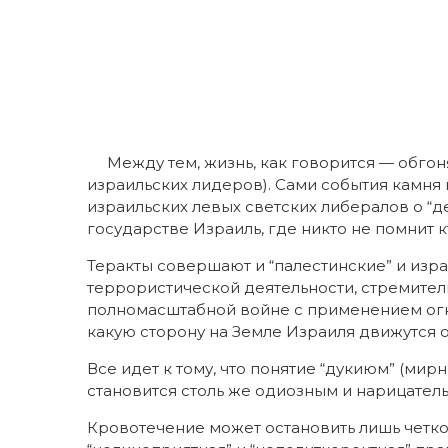
Между тем, жизнь, как говорится — обгоня
израильских лидеров). Сами события камня
израильских левых светских либералов о “
государстве Израиль, где никто не помнит к
Теракты совершают и “палестинские” и изра
террористической деятельности, стремител
полномасштабной войне с применением огне
какую сторону на Земле Израиля движутся
Все идет к тому, что понятие “дукиюм” (ми
становится столь же одиозным и нарицатель
Кровотечение может остановить лишь четк