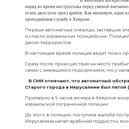
В минувшее воскресенье
наряд во время инструктажа перед сменой внезапн
огонь двое (или трое) арабов. Как минимум, один 
проходившим службу в Хевроне.
Первые автоматные очереди, заставшие атак
и спасло израильских полицейских. Полице
двоих террористов.
В настоящее время полиция ведет поиск пр
Сразу после происшествия на место прибыл
связи с имевшимся подозрением, что у нап
В СМИ отмечают, что автоматный обстре
Старого города в Иерусалиме был пятой (!
Примерно в 5 часов вечера в Хевроне воо
израильской пограничной полиции.
До этого в полицию поступила жалоба пост
Иерусалима напал арабский подросток, во