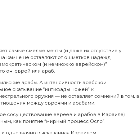
ет самые смелые мечты (и даже их отсутствие у
 на камне не оставляют от ошметков надежд
демократическом (и немножко еврейском)”
то он, еврей или араб.
ильские арабы. А интенсивность арабской
ьное скатывание “интифады ножей” к
стрельного оружия — не оставляет сомнений в том, 
 отношения между евреями и арабами.
рное сосуществование евреев и арабов в Израиле)
ным, как понятие “мирный процесс Осло”.
о и однозначно высказанная Израилем