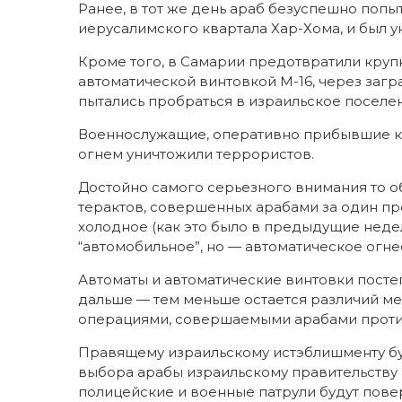
Ранее, в тот же день араб безуспешно поп
иерусалимского квартала Хар-Хома, и был 
Кроме того, в Самарии предотвратили круп
автоматической винтовкой М-16, через заг
пытались пробраться в израильское поселе
Военнослужащие, оперативно прибывшие к 
огнем уничтожили террористов.
Достойно самого серьезного внимания то обс
терактов, совершенных арабами за один про
холодное (как это было в предыдущие неде
“автомобильное”, но — автоматическое огн
Автоматы и автоматические винтовки посте
дальше — тем меньше остается различий ме
операциями, совершаемыми арабами против 
Правящему израильскому истэблишменту буде
выбора арабы израильскому правительству 
полицейские и военные патрули будут повер