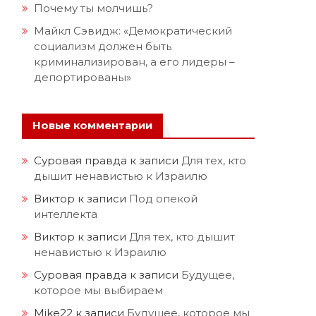
Почему ты молчишь?
Майкл Сэвидж: «Демократический
социализм должен быть
криминализирован, а его лидеры –
депортированы»
Новые комментарии
Суровая правда
к записи
Для тех, кто
дышит ненавистью к Израилю
Виктор
к записи
Под опекой
интеллекта
в
Виктор
к записи
Для тех, кто дышит
ненавистью к Израилю
Суровая правда
к записи
Будущее,
которое мы выбираем
Mike22
к записи
Будущее, которое мы