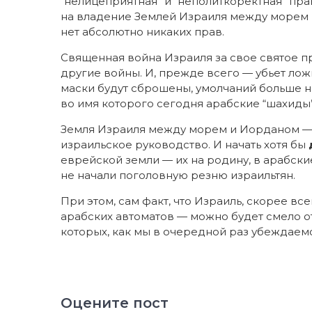
“нелицеприятная” и “неполиткоректная” прав
на владение Землей Израиля между морем и
нет абсолютно никаких прав.
Священная война Израиля за свое святое 
другие войны. И, прежде всего — убьет ложь
маски будут сброшены, умолчаний больше не 
во имя которого сегодня арабские “шахиды”
Земля Израиля между морем и Иорданом — 
израильское руководство. И начать хотя бы
еврейской земли — их на родину, в арабски
не начали поголовную резню израильтян.
При этом, сам факт, что Израиль, скорее вс
арабских автоматов — можно будет смело от
которых, как мы в очередной раз убеждае
Оцените пост