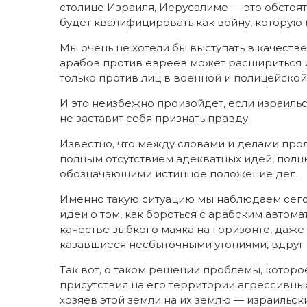
столице Израиля, Иерусалиме — это обстоят
будет квалифицировать как войну, которую 
Мы очень не хотели бы выступать в качестве
арабов против евреев может расшириться 
только против лиц в военной и полицейской
И это неизбежно произойдет, если израильс
не заставит себя признать правду.
Известно, что между словами и делами про
полным отсутствием адекватных идей, полн
обозначающими истинное положение дел.
Именно такую ситуацию мы наблюдаем сего
идеи о том, как бороться с арабским авто
качестве зыбкого маяка на горизонте, даже в
казавшиеся несбыточными утопиями, вдруг 
Так вот, о таком решении проблемы, которо
присутствия на его территории агрессивны
хозяев этой земли на их землю — израильски