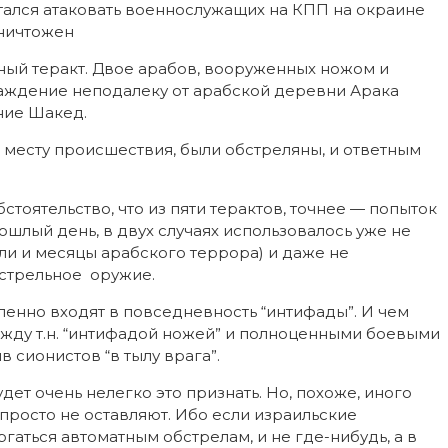
ытался атаковать военнослужащих на КПП на окраине
уничтожен
ный теракт. Двое арабов, вооруженных ножом и
раждение неподалеку от арабской деревни Арака
ние Шакед.
месту происшествия, были обстреляны, и ответным
тоятельство, что из пяти терактов, точнее — попыток
шлый день, в двух случаях использовалось уже не
ли и месяцы арабского террора) и даже не
естрельное оружие.
пенно входят в повседневность “интифады”. И чем
жду т.н. “интифадой ножей” и полноценными боевыми
сионистов “в тылу врага”.
т очень нелегко это признать. Но, похоже, иного
просто не оставляют. Ибо если израильские
гаться автоматным обстрелам, и не где-нибудь, а в