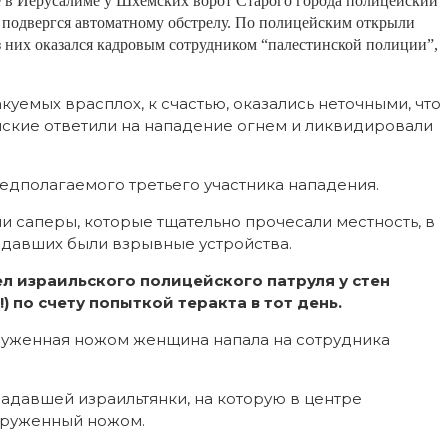
 в Иерусалиме у Шхемских ворот Старого города полицейский
о подвергся автоматному обстрелу. По полицейским открыли
из них оказался кадровым сотрудником “палестинской полиции”,
уемых врасплох, к счастью, оказались неточными, что
йские ответили на нападение огнем и ликвидировали
едполагаемого третьего участника нападения.
и саперы, которые тщательно прочесали местность, в
адавших были взрывные устройства.
л израильского полицейского патруля у стен
) по счету попыткой теракта в тот день.
руженная ножом женщина напала на сотрудника
радавшей израильтянки, на которую в центре
оруженный ножом.