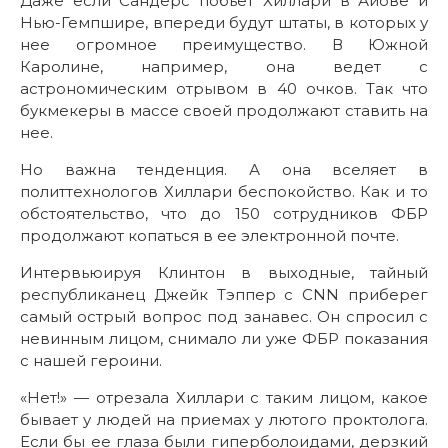
Даже если Сандерс побьет Хиллари в Айове и
Нью-Гемпшире, впереди будут штаты, в которых у
нее огромное преимущество. В Южной
Каролине, например, она ведет с
астрономическим отрывом в 40 очков. Так что
букмекеры в массе своей продолжают ставить на
нее.
Но важна тенденция. А она вселяет в
политтехнологов Хиллари беспокойство. Как и то
обстоятельство, что до 150 сотрудников ФБР
продолжают копаться в ее электронной почте.
Интервьюируя Клинтон в выходные, тайный
республиканец Джейк Тэппер с CNN приберег
самый острый вопрос под занавес. Он спросил с
невинным лицом, снимало ли уже ФБР показания
с нашей героини.
«Нет!» — отрезала Хиллари с таким лицом, какое
бывает у людей на приемах у лютого проктолога.
Если бы ее глаза были гиперболоидами, дерзкий