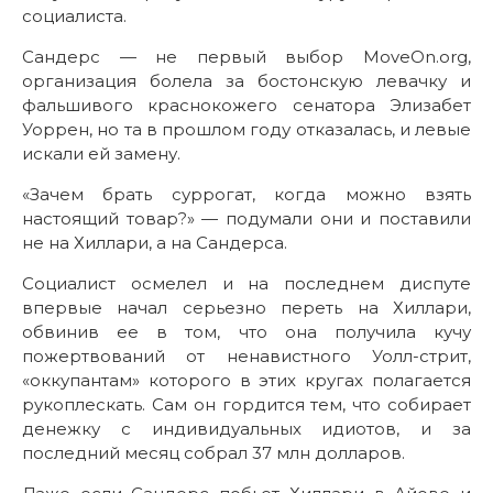
социалиста.
Сандерс — не первый выбор MoveOn.org,
организация болела за бостонскую левачку и
фальшивого краснокожего сенатора Элизабет
Уоррен, но та в прошлом году отказалась, и левые
искали ей замену.
«Зачем брать суррогат, когда можно взять
настоящий товар?» — подумали они и поставили
не на Хиллари, а на Сандерса.
Социалист осмелел и на последнем диспуте
впервые начал серьезно переть на Хиллари,
обвинив ее в том, что она получила кучу
пожертвований от ненавистного Уолл-стрит,
«оккупантам» которого в этих кругах полагается
рукоплескать. Сам он гордится тем, что собирает
денежку с индивидуальных идиотов, и за
последний месяц собрал 37 млн долларов.