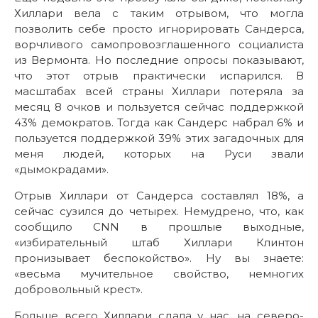
Хиллари вела с таким отрывом, что могла
позволить себе просто игнорировать Сандерса,
ворчливого самопровозглашенного социалиста
из Вермонта. Но последние опросы показывают,
что этот отрыв практически испарился. В
масштабах всей страны Хиллари потеряла за
месяц 8 очков и пользуется сейчас поддержкой
43% демократов. Тогда как Сандерс набрал 6% и
пользуется поддержкой 39% этих загадочных для
меня людей, которых на Руси звали
«дымокрадами».
Отрыв Хиллари от Сандерса составлял 18%, а
сейчас сузился до четырех. Немудрено, что, как
сообщило CNN в прошлые выходные,
«избирательный штаб Хиллари Клинтон
пронизывает беспокойство». Ну вы знаете:
«весьма мучительное свойство, немногих
добровольный крест».
Больше всего Хиллари сдала у нас, на северо-