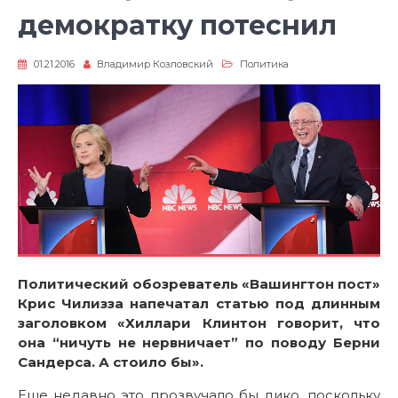
демократку потеснил
01.21.2016
Владимир Козловский
Политика
Политический обозреватель «Вашингтон пост»
Крис Чилизза напечатал статью под длинным
заголовком «Хиллари Клинтон говорит, что
она “ничуть не нервничает” по поводу Берни
Сандерса. А стоило бы».
Еще недавно это прозвучало бы дико, поскольку