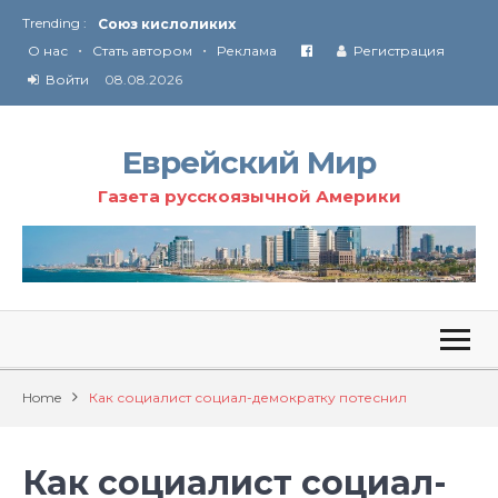
Trending :
Соглашение США с Ираном
•
•
Технология Революции в Иране
О нас
Стать автором
Реклама
Регистрация
Войти
08.08.2026
От Ирана до Ливана и Газы
Еврейский Мир
Газета русскоязычной Америки
Home
Как социалист социал-демократку потеснил
Как социалист социал-