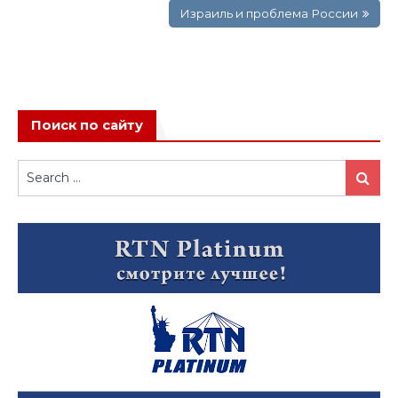
записям
Израиль и проблема России
Поиск по сайту
Search
Search
for: