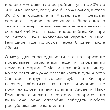
востоке Америки, где ее рейтинг упал с 50% до
36%, и на Западе, где у нее было 49 очков, а стало
37. Это в общем, а в Айове, где 1 февраля
состоится первое голосование избирательного
сезона, Сандерс сейчас вышел вперед и ведет со
счетом 49:44. Месяц назад впереди была Хиллари
со счетом 51:40. Аналогичная картина в Нью-
Гемпшире, где голосуют через 8 дней после
Айовы.
Отмечу для справедливости, что на горизонте
продолжает барахтаться еще и спортивный
демократ Мартин О’Малли, поющий под гитару,
но его рейтинг нужно разглядывать в лупу. А вот у
Сандерса вдруг выросли зубы, и Хиллари
наконец обратила на него внимание. Ее
политтехнологи начали гонять в Айове и Нью-
Гемпшире агитклип, в котором говорится, что
лишь она одна способна победить любого
республиканского кандидата.