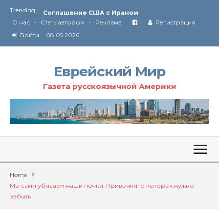
Trending :
Соглашение США с Ираном
•
•
Технология Революции в Иране
О нас
Стать автором
Реклама
Регистрация
Войти
08.05.2026
От Ирана до Ливана и Газы
Еврейский Мир
Газета русскоязычной Америки
Home
Мы сами убиваем наши почки. Привычки, о которых нужно
забыть