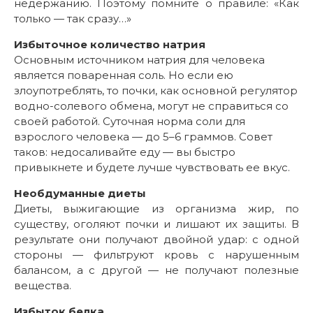
недержанию. Поэтому помните о правиле: «Как
только — так сразу…»
Избыточное количество натрия
Основным источником натрия для человека
является поваренная соль. Но если ею
злоупотреблять, то почки, как основной регулятор
водно-солевого обмена, могут не справиться со
своей работой. Суточная норма соли для
взрослого человека — до 5–6 граммов. Совет
таков: недосаливайте еду — вы быстро
привыкнете и будете лучше чувствовать ее вкус.
Необдуманные диеты
Диеты, выжигающие из организма жир, по
существу, оголяют почки и лишают их защиты. В
результате они получают двойной удар: с одной
стороны — фильтруют кровь с нарушенным
балансом, а с другой — не получают полезные
вещества.
Избыток белка