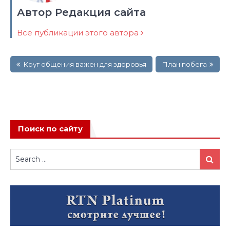
Автор Редакция сайта
Все публикации этого автора
Навигация
Круг общения важен для здоровья
План побега
по
записям
Поиск по сайту
Search
Search
for: