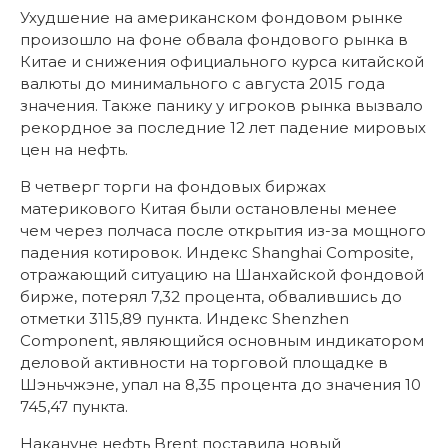
Ухудшение на американском фондовом рынке
произошло на фоне обвала фондового рынка в
Китае и снижения официального курса китайской
валюты до минимального с августа 2015 года
значения. Также панику у игроков рынка вызвало
рекордное за последние 12 лет падение мировых
цен на нефть.
В четверг торги на фондовых биржах
материкового Китая были остановлены менее
чем через полчаса после открытия из-за мощного
падения котировок. Индекс Shanghai Composite,
отражающий ситуацию на Шанхайской фондовой
бирже, потерял 7,32 процента, обвалившись до
отметки 3115,89 пункта. Индекс Shenzhen
Component, являющийся основным индикатором
деловой активности на торговой площадке в
Шэньчжэне, упал на 8,35 процента до значения 10
745,47 пункта.
Накануне нефть Brent поставила новый