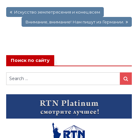
Навигация
Искусство землетрясения и конец всем
по
записям
Внимание, внимание! Нам пишут из Германии.
Поиск по сайту
Search
Search
for: