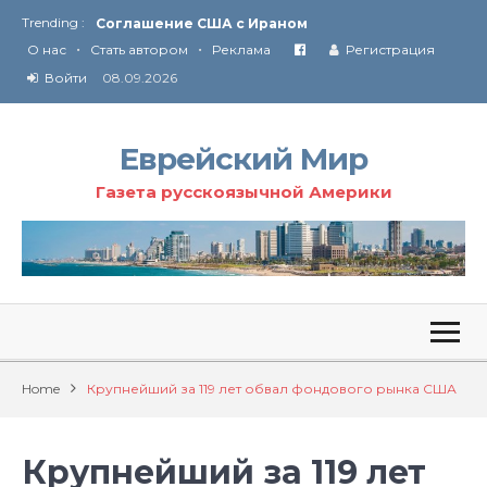
Trending :
Соглашение США с Ираном
•
•
Технология Революции в Иране
О нас
Стать автором
Реклама
Регистрация
Войти
08.09.2026
От Ирана до Ливана и Газы
Еврейский Мир
Газета русскоязычной Америки
Home
Крупнейший за 119 лет обвал фондового рынка США
Крупнейший за 119 лет