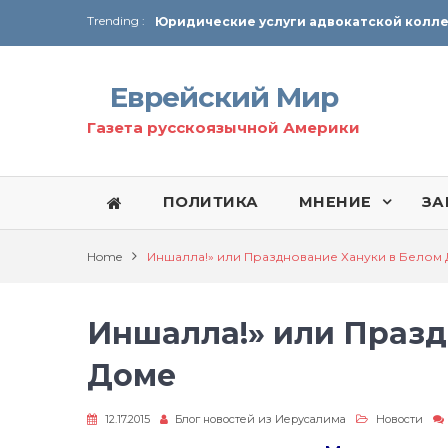
Trending :
От Ирана до Ливана и Газы
Еврейский Мир
Газета русскоязычной Америки
ПОЛИТИКА
МНЕНИЕ
ЗА
Home
Иншалла!» или Празднование Хануки в Белом
Иншалла!» или Празд
Доме
12.17.2015
Блог новостей из Иерусалима
Новости