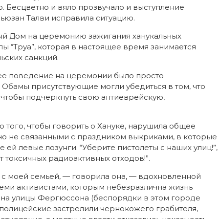
. Бесцветно и вяло прозвучало и выступление
Сьюзан Талви исправила ситуацию.
лый Дом на церемонию зажигания ханукальных
пы “Труа”, которая в настоящее время занимается
ьских санкций.
ее поведение на церемонии было просто
Обамы присутствующие могли убедиться в том, что
, чтобы подчеркнуть свою антиеврейскую,
о того, чтобы говорить о Хануке, нарушила общее
о не связанными с праздником выкриками, в которые
е ей левые лозунги. “Уберите пистолеты с наших улиц!”,
т токсичных радиоактивных отходов!”.
ь с моей семьей, — говорила она, — вдохновленной
теми активистами, которым небезразлична жизнь
 на улицы Фергюссона (беспорядки в этом городе
 полицейские застрелили чернокожего грабителя,