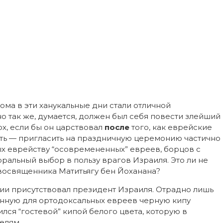
ма в эти ханукальные дни стали отличной
о так же, думается, должен был себя повести злейший
х, если бы он царствовал
после
того, как еврейские
сть — пригласить на праздничную церемонию частично
х еврейству “осовремененных” евреев, борцов с
ральный выбор в пользу врагов Израиля. Это ли не
рвосвященника Матитьягу бен Йоханана?
ии присутствовал президент Израиля. Отрадно лишь
ионную для ортодоксальных евреев черную кипу
лся “гостевой” кипой белого цвета, которую в
елям.