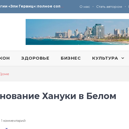
Ю
ридические услуги адвокатской коллегии «Эли Гервиц»: полное сопровождение на всех этапах
•
•
О нас
Стать автором
КОН
ЗДОРОВЬЕ
БИЗНЕС
КУЛЬТУРА
 Доме
нование Хануки в Белом
к
1 комментарий
записи