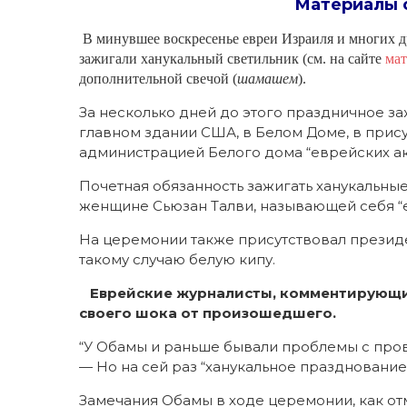
Материалы 
В минувшее воскресенье евреи Израиля и многих д
зажигали ханукальный светильник (см. на сайте
мат
дополнительной свечой (
шамашем
).
За несколько дней до этого праздничное за
главном здании США, в Белом Доме, в при
администрацией Белого дома “еврейских ак
Почетная обязанность зажигать ханукальны
женщине Сьюзан Талви, называющей себя “
На церемонии также присутствовал президе
такому случаю белую кипу.
Еврейские журналисты, комментирующие
своего шока от произошедшего.
“У Обамы и раньше бывали проблемы с пров
— Но на сей раз “ханукальное праздновани
Замечания Обамы в ходе церемонии, как от