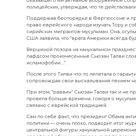
оказавшего им активное вооруженное сопро
полицейских, утверждая, что те действовал
Поддержав беспорядки в Фергюссоне и прир
право еврейского народа изучать Тору и со
сирийских мигрантов-мусульман. Она, огул
США заявила, что “врата Америки всегда бу
Вершиной позора на ханукальном празднест
пафдсом произнесенные Сьюзан Талви слова:
исламофобии…”.
После этого Тилви что-то лепетала о гарант
сопровождая свои высказывания пением на а
При этом, “раввин” Сьюзан Талви так и не п
провела больше времени, говоря о мусульман
связано с еврейской традицией.
Сам по себе факт, что президент Обама акт
политики — очень плохо, подводит итог жур
центральной фигуры ханукальной церемони