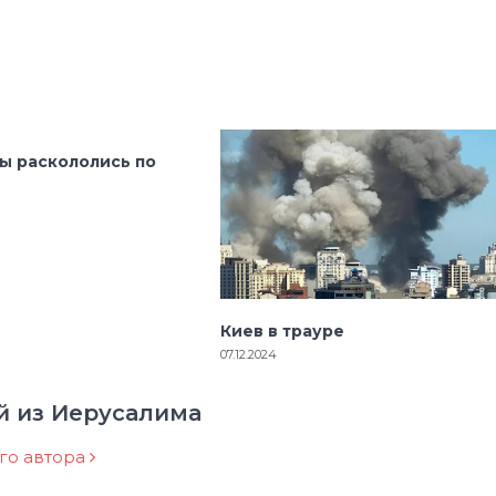
ы раскололись по
Киев в трауре
07.12.2024
й из Иерусалима
ого автора