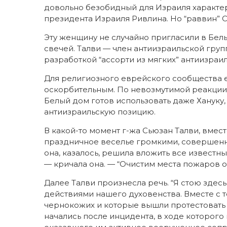
довольно безобидный для Израиля характер
президента Израиля Ривлина. Но “раввин” 
Эту женщину не случайно пригласили в Бе
свечей. Талви — член антиизраильской груп
разработкой “ассорти из мягких” антиизраил
Для религиозного еврейского сообщества 
оскорбительным. По невозмутимой реакции 
Белый дом готов использовать даже Хануку
антиизраильскую позицию.
В какой-то момент г-жа Сьюзан Талви, вмест
праздничное веселье громкими, совершенн
она, казалось, решила вложить все известны
— кричала она. — “Очистим места пожаров о
Далее Талви произнесла речь. “Я стою здес
действиями нашего духовенства. Вместе с 
чернокожих и которые вышли протестовать
начались после инцидента, в ходе которого