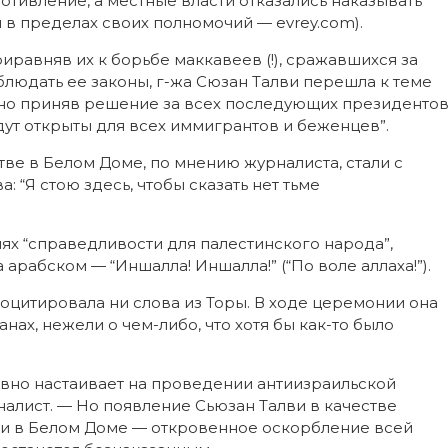
тивление, а местные власти отказались наказывать
и в пределах своих полномочий — evrey.com).
авняв их к борьбе маккавеев (!), сражавшихся за
блюдать ее законы, г-жа Сюзан Талви перешла к теме
ьно приняв решение за всех последующих президенто
дут открыты для всех иммигрантов и беженцев”.
ве в Белом Доме, по мнению журналиста, стали с
 “Я стою здесь, чтобы сказать нет тьме
иях “справедливости для палестинского народа”,
рабском — “Иншалла! Иншалла!” (“По воле аллаха!”).
роцитировала ни слова из Торы. В ходе церемонии она
ах, нежели о чем-либо, что хотя бы как-то было
ивно настаивает на проведении антиизраильской
налист. — Но появление Сьюзан Талви в качестве
и в Белом Доме — откровенное оскорбление всей