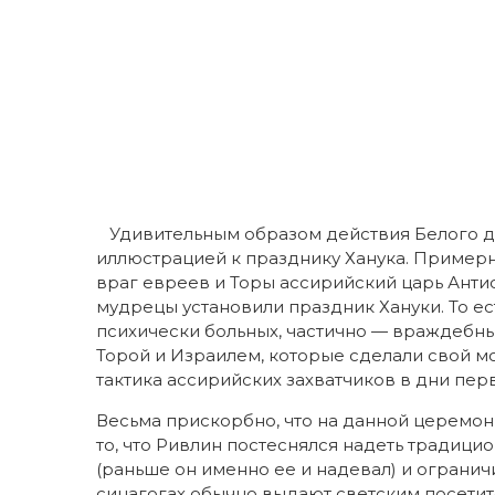
Удивительным образом действия Белого до
иллюстрацией к празднику Ханука. Примерн
враг евреев и Торы ассирийский царь Антио
мудрецы установили праздник Хануки. То е
психически больных, частично — враждебны
Торой и Израилем, которые сделали свой мо
тактика ассирийских захватчиков в дни пе
Весьма прискорбно, что на данной церемон
то, что Ривлин постеснялся надеть традиц
(раньше он именно ее и надевал) и ограничи
синагогах обычно выдают светским посетит