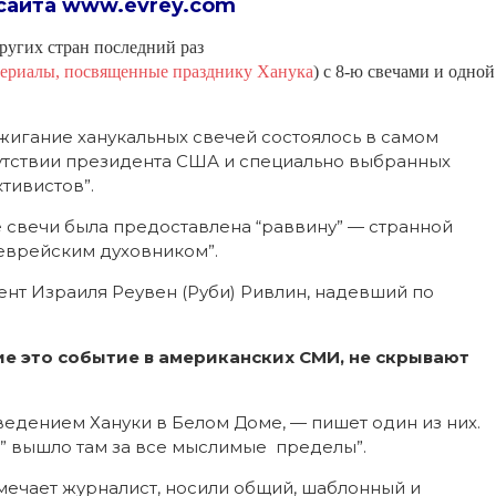
Иншалла!»
сайта
www.evrey.com
или
Празднование
ругих стран последний раз
Хануки
в
ериалы, посвященные празднику Ханука
) с 8-ю свечами и одной
Белом
Доме
жигание ханукальных свечей состоялось в самом
сутствии президента США и специально выбранных
тивистов”.
е свечи была предоставлена “раввину” — странной
еврейским духовником”.
нт Израиля Реувен (Руби) Ривлин, надевший по
 это событие в американских СМИ, не скрывают
едением Хануки в Белом Доме, — пишет один из них.
е” вышло там за все мыслимые пределы”.
мечает журналист, носили общий, шаблонный и