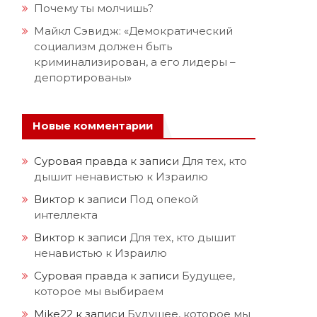
Почему ты молчишь?
Майкл Сэвидж: «Демократический
социализм должен быть
криминализирован, а его лидеры –
депортированы»
Новые комментарии
Суровая правда
к записи
Для тех, кто
дышит ненавистью к Израилю
Виктор
к записи
Под опекой
интеллекта
Виктор
к записи
Для тех, кто дышит
ненавистью к Израилю
Суровая правда
к записи
Будущее,
которое мы выбираем
Mike22
к записи
Будущее, которое мы