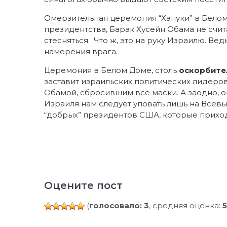
Омерзительная церемония “Хануки” в Белом 
президентства, Барак Хусейн Обама не счит
стесняться. Что ж, это на руку Израилю. Ве
намерения врага.
Церемония в Белом Доме, столь
оскорбите
заставит израильских политических лидеро
Обамой, сбросившим все маски. А заодно, он
Израиля нам следует уповать лишь на Всев
“добрых” президентов США, которые приход
Оцените пост
(
голосовало: 3
, средняя оценка:
5