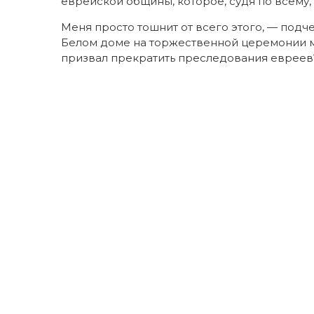
еврейской общины, которое, судя по всему,
Меня просто тошнит от всего этого, — подче
Белом доме на торжественной церемонии м
призвал прекратить преследования евреев?