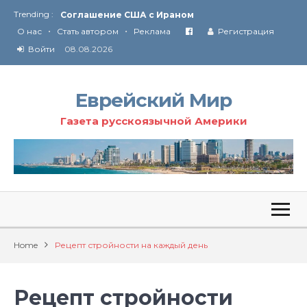
Trending :
Соглашение США с Ираном
•
•
Технология Революции в Иране
О нас
Стать автором
Реклама
Регистрация
Войти
08.08.2026
От Ирана до Ливана и Газы
Еврейский Мир
Газета русскоязычной Америки
Home
Рецепт стройности на каждый день
Рецепт стройности