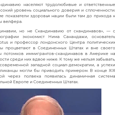
андинавию населяют трудолюбивые и ответственны
сокий уровень социального доверия и сплоченности
е показатели здоровья нации были там до прихода 
ы велфера.
инавии, но не Скандинавию от скандинавов», — 
ографии экономист Нима Санандажи, основател
aptus и профессор лондонского Центра политически
вы процветают в Соединенных Штатах и вне своег
ды потомков иммигрантов-скандинавов в Америке н
сти среди них вдвое ниже. К тому же нельзя забывать
современной западной социал-демократии, а успех
ликанцы могли бы приводить примером. В конце ХI
ой через полвека появилась динамичная систем
тальной Европе и Соединенных Штатах.