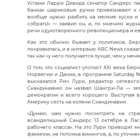
Устами Ларри Дэвида сенатор Сандерс так
банках шариковые ручки привязывают к с
вообще нужно разбить на мелкие куски и с
собрать!» — заявил он, и, по мнению журна
речи одухотворенного революционера и ев
Как это обычно бывает у политиков, Бер
понравилась, и в интервью ABC News сказал
так как «у него получается лучше, чем у меня
О том, что социалист-утопист ХХI века Бе
Норвегии и Дании, в программе Saturday Nig
высказался Рич Лури, редактор сетевого
Скандинавию он назвал Шангри-Ла — зе
демократии и всего хорошего. Выступая в
Америку сесть на колени Скандинавии.
«Думаю, нам нужно посмотреть на стр
всамделишный Сандерс 13 октября в Лас-
рабочего класса». На это Лури приводит 
фамилии, не потомка викингов, а, по уточн