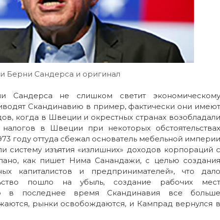
и Берни Сандерса и оригинал
рни Сандерса не слишком светит экономическом
иводят Скандинавию в пример, фактически они имею
одов, когда в Швеции и окрестных странах возобладал
 налогов в Швеции при некоторых обстоятельства
 1973 году оттуда сбежал основатель мебельной импери
и систему изъятия «излишних» доходов корпораций 
лано, как пишет Нима Санандажи, с целью создани
ых капиталистов и предпринимателей», что дал
льство пошло на убыль, создание рабочих мес
 но в последнее время Скандинавия все больш
ижаются, рынки освобождаются, и Кампрад вернулся 