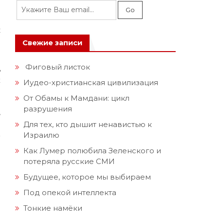
е
.
к
Свежие записи
с
Фиговый листок
ь
х
Иудео-христианская цивилизация
о
От Обамы к Мамдани: цикл
а
разрушения
,
и
Для тех, кто дышит ненавистью к
Х
Израилю
а
Как Лумер полюбила Зеленского и
потеряла русские СМИ
Будущее, которое мы выбираем
Под опекой интеллекта
Тонкие намёки