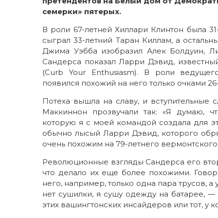
претендентов на Белый дом от Демократ
семерки» пятерых.
В роли 67-летней Хиллари Клинтон была 31
сыграл 33-летний Таран Киллам, а осталь
Джима Уэбба изобразил Алек Болдуин, Л
Сандерса показал Ларри Дэвид, известный
(Curb Your Enthusiasm). В роли ведуще
появился похожий на него только очками 2
Потеха вышла на славу, и вступительные 
Маккиннон прозвучали так: «Я думаю, ч
которую я с моей командой создала для эт
обычно лысый Ларри Дэвид, которого обря
очень похожим на 79-летнего вермонтского
Революционные взгляды Сандерса его второ
что делало их еще более похожими. Говоря
него, например, только одна пара трусов, а
нет сушилки, я сушу одежду на батарее, — 
этих вашингтонских инсайдеров или тот, у к