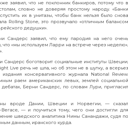
же заявил, что не поклонник банкиров, потому что 
толам, словно не доверяя простому народу. «Банк
пустить их в унитазы, чтобы банк нельзя было снов
ла Rolling Stone, это прозвучало «отличным балансо
рейского дедушки».
ни Сандерс заявил, что ему пародия на него очен
, что «мы используем Ларри на встрече через неделю»
».
рни Сандерс боготворит социальные институты Швеции
ht Live речь не шла, но об этом не в шутку, а всерье
 издания консервативного журнала National Review
мным раем американских левых, землей социально
 дебатах, Берни Сандерс, по словам Лури, пригласи
аны вроде Дании, Швеции и Норвегии, — сказа
Вегасе, — и поучиться тому, чего они достигли дл
мнение шведского аналитика Нимы Санандажи, судя п
енным данным, иранского курда.