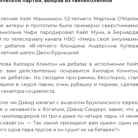
ической партии, выбрав из «великолепной
-летняя Кейт Маккиннон, 52-летнего Мартина О’Малл
ные актеры и прототипы были примерно сверстниками
инкольна Чафи пародировал Кайл Муни, а Бернард
 по телесериалу канала HBO «Умерь свой энтузиазм
го дебатов 48-летнего блондина Андерсона Купер
6-летний шатен Джон Рудницкий.
слова Хиллари Клинтон на дебатах в исполнении Кей
то вам действительно понравится Хиллари Клинтон
их дебатов». Но гвоздем программы, бесспорно, ста
дили в седой парик, очки, рубашку и пиджак, сдела
 сенатора-социалиста.
е «я» Дэвид излагал с акцентом бруклинского еврея
 о ненависти к богатым, Дэвид-Сандерс завил, что 
 у миллиардеров по три и даже по четыре пары. «У мен
сказал он. — Так какой президент вам нужен: один и
ого одна пара трусов и он сушит их на батарее?»