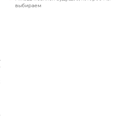
выбираем
у
т
и
х
и
с
я
о
т
е
в