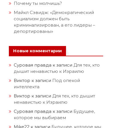
Почему ты молчишь?
Майкл Сэвидж: «Демократический
социализм должен быть
криминализирован, а его лидеры –
депортированы»
Новые комментарии
Суровая правда
к записи
Для тех, кто
дышит ненавистью к Израилю
Виктор
к записи
Под опекой
интеллекта
Виктор
к записи
Для тех, кто дышит
ненавистью к Израилю
Суровая правда
к записи
Будущее,
которое мы выбираем
Mike22
к записи
Будущее, которое мы