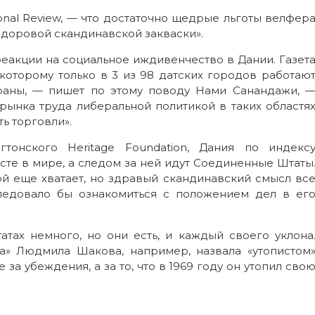
onal Review, — что достаточно щедрые льготы велфер
здоровой скандинавской закваски».
реакции на социальное иждивенчество в Дании. Газет
 которому только в 3 из 98 датских городов работаю
траны, — пишет по этому поводу Нами Санандажи, 
рынка труда либеральной политикой в таких областя
ь торговли».
тонского Heritage Foundation, Дания по индекс
сте в мире, а следом за ней идут Соединенные Штаты
й еще хватает, но здравый скандинавский смысл вс
ледовало бы ознакомиться с положением дел в ег
тах немного, но они есть, и каждый своего уклона
а» Людмила Шакова, например, назвала «утопистом
за убеждения, а за то, что в 1969 году он утопил сво