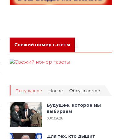
и
:
а
»
Свежий номер газеты
а
т
,
л
в
Популярное
Новое
Обсуждаемое
,
Будущее, которое мы
у
выбираем
я
08.03.2026
з
Для тех, кто дышит