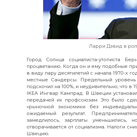
Ларри Дэвид в рол
Город Солнца социалиста-утописта Бе
процветанию. Когда он и ему подобные пр
в виду пару десятилетий с начала 1970-х г
местные Сандерсы. Предельный уровень
подскочил на 100%, и неудивительно, что в
IKEA Ингвар Кампрад. В Швеции установил
передачей их профсоюзам. Это было сде
«рыночной экономики без индивидуальн
ожидаемый результат. Предпринимате
замедлилось, зарплаты уменьшились,
отворачивается от социализма. Налоги сн
Швецию.