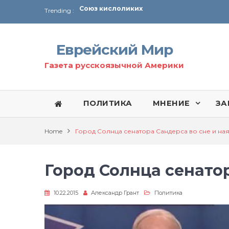
Trending :
Соглашение США с Ираном
Технология Революции в Иране
Еврейский Мир
От Ирана до Ливана и Газы
Газета русскоязычной Америки
ПОЛИТИКА
МНЕНИЕ
ЗА
Home
Город Солнца сенатора Сандерса во сне и на
Город Солнца сенатор
10.22.2015
Александр Грант
Политика