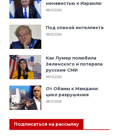
в
ненавистью к Израилю
и
08.03.2026
а
м
Под опекой интеллекта
08.03.2026
ь
,
Как Лумер полюбила
Зеленского и потеряла
,
русские СМИ
з
08.03.2026
.
й
От Обамы к Мамдани:
л
цикл разрушения
08.03.2026
л
я
о
Подписаться на рассылку