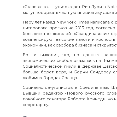
«Стало ясно, — утверждает Рич Лури в Nati
могут подорвать частную инициативу даже 
Пару лет назад New York Times написала о 
цитировала прогноз на 2013 год, согласно
большинство жителей. «Скандинавские с
компенсируют высокие налоги и косность 
экономики, как свобода бизнеса и открытост
Вот и выходит, что, по данным вашинг
экономических свобод оказалась на 11-м ме
Социалистической гнили в державе Датско
больше берет верх, и Берни Сандерсу с
любимых Городах Солнца.
Социалистов-утопистов в Соединенных Шта
Бывший редактор «Нового русского слов
покойного сенатора Роберта Кеннеди, но не 
секретаршу.