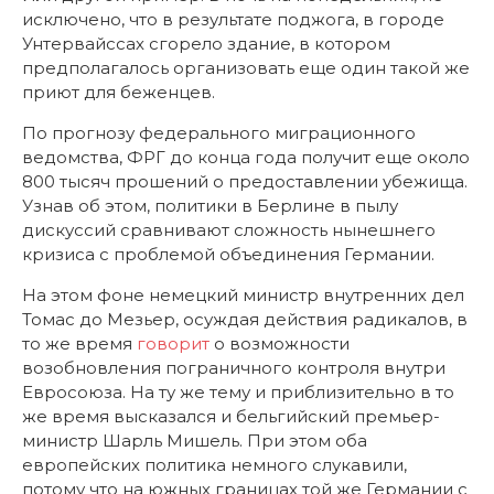
исключено, что в результате поджога, в городе
Унтервайссах сгорело здание, в котором
предполагалось организовать еще один такой же
приют для беженцев.
По прогнозу федерального миграционного
ведомства, ФРГ до конца года получит еще около
800 тысяч прошений о предоставлении убежища.
Узнав об этом, политики в Берлине в пылу
дискуссий сравнивают сложность нынешнего
кризиса с проблемой объединения Германии.
На этом фоне немецкий министр внутренних дел
Томас до Мезьер, осуждая действия радикалов, в
то же время
говорит
о возможности
возобновления пограничного контроля внутри
Евросоюза. На ту же тему и приблизительно в то
же время высказался и бельгийский премьер-
министр Шарль Мишель. При этом оба
европейских политика немного слукавили,
потому что на южных границах той же Германии с