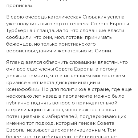
прописка».
В свою очередь католическая Словакия успела
уже получить выговор от генсека Совета Европы
Турбьерна Ягланда. За то, что словацкие власти
сообщили, что они, мол, готовы принимать
беженцев, но только христианского
вероисповедания и желательно из Сирии.
Ягланд взялся объяснить словацким властям, что
они все еще члены Совета Европы, а потому
должны помнить, что в нынешнем мигрантском
кризисе «нет места дискриминации и
ксенофобии». Но для политиков в стране, где еще
несколько лет назад в парламенте можно было
публично поднять вопрос о принудительной
стерилизации цыганок, явно важнее голоса
потенциальных избирателей, поддерживающих
именно тот подход, который генсек Совета
Европы называет дискриминационным. Тем
более, что эти избиратели действительно не