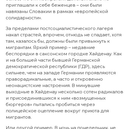
приглашали к себе беженцев – они были
навязаны Словакии в рамках «европейской
солидарности».
За пределами постсоциалистического лагеря
накал страстей, впрочем, отнюдь не спадает, хотя
там, казалось бы, должны были привыкнуть к
мигрантам. Яркий пример – недавние
беспорядки в саксонском городке Хайденау. Как
и на большей части бывшей Германской
демократической республики (ГДР), здесь
сильнее, чем на западе Германии проявляются
праворадикальные, а часто и откровенно
неонацистские настроения. В минувшие
выходные в Хайденау несколько сотен радикалов
и присоединившихся к ним «возмущенных
бюргеров» пытались пробиться через
полицейское оцепление вокруг приюта для
мигрантов.
Или другой пример. В ночь на понедельник, не