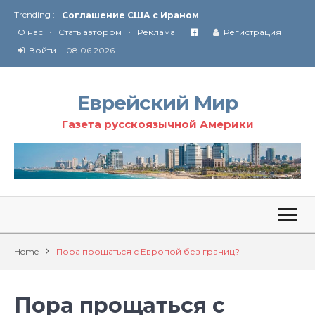
Trending :
Соглашение США с Ираном
•
•
Технология Революции в Иране
О нас
Стать автором
Реклама
Регистрация
Войти
08.06.2026
От Ирана до Ливана и Газы
Еврейский Мир
Газета русскоязычной Америки
Home
Пора прощаться с Европой без границ?
Пора прощаться с