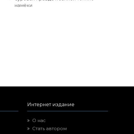
намёки
Интернет издание
О нас
Стать автором