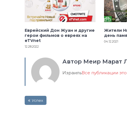
Еврейский Дон Жуан и другие
Жители Н
герои фильмов о евреях на
день пам
eTVnet
04.12.2021
12.28.2022
Автор Меир Марат 
Израиль
Все публикации эт
Навигация
Успех
по
записям