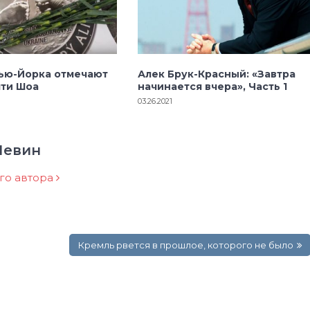
ью-Йорка отмечают
Алек Брук-Красный: «Завтра
яти Шоа
начинается вчера», Часть 1
03.26.2021
Левин
ого автора
Кремль рвется в прошлое, которого не было