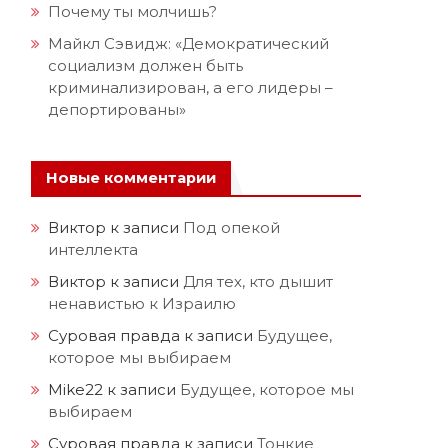
Почему ты молчишь?
Майкл Сэвидж: «Демократический
социализм должен быть
криминализирован, а его лидеры –
депортированы»
Новые комментарии
Виктор
к записи
Под опекой
интеллекта
Виктор
к записи
Для тех, кто дышит
ненавистью к Израилю
Суровая правда
к записи
Будущее,
которое мы выбираем
Mike22
к записи
Будущее, которое мы
выбираем
Суровая правда
к записи
Тонкие