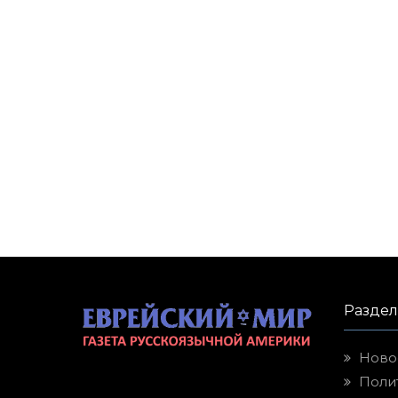
Разде
Ново
Поли