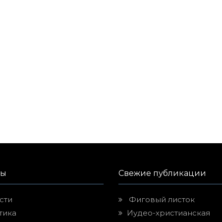
лы
Свежие публикации
сти
Фиговый листок
тика
Иудео-христианская