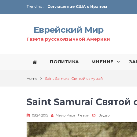
Trending :
Соглашение США с Ираном
Технология Революции в Иране
Еврейский Мир
От Ирана до Ливана и Газы
Газета русскоязычной Америки
ПОЛИТИКА
МНЕНИЕ
ЗА
Home
Saint Samurai Святой самурай
Saint Samurai Святой
08.24.2015
Меир Марат Левин
Видео