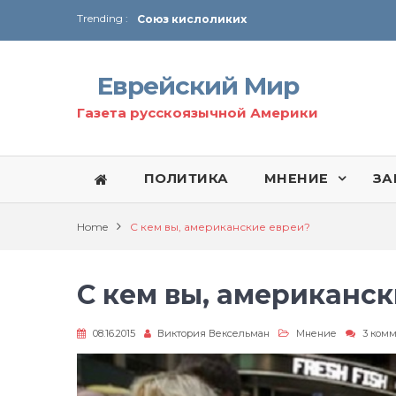
Trending :
Соглашение США с Ираном
Технология Революции в Иране
Еврейский Мир
От Ирана до Ливана и Газы
Газета русскоязычной Америки
ПОЛИТИКА
МНЕНИЕ
ЗА
Home
С кем вы, американские евреи?
С кем вы, американск
08.16.2015
Виктория Вексельман
Мнение
3 ком