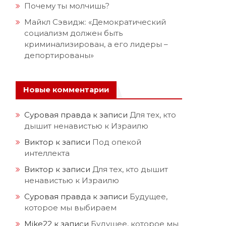
Почему ты молчишь?
Майкл Сэвидж: «Демократический
социализм должен быть
криминализирован, а его лидеры –
депортированы»
Новые комментарии
Суровая правда
к записи
Для тех, кто
дышит ненавистью к Израилю
Виктор
к записи
Под опекой
интеллекта
Виктор
к записи
Для тех, кто дышит
ненавистью к Израилю
Суровая правда
к записи
Будущее,
которое мы выбираем
Mike22
к записи
Будущее, которое мы