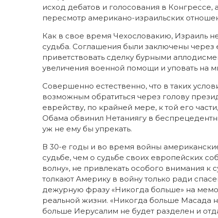
исход дебатов и голосования в Конгрессе, 
пересмотр американо-израильских отношен
Как в свое время Чехословакию, Израиль не
судьба. Соглашения были заключены через е
приветствовать сделку бурными аплодисмен
увеличения военной помощи и уповать на м
Совершенно естественно, что в таких усло
возможным обратиться через голову прези
еврейству, по крайней мере, к той его част
Обама обвинил Нетаниягу в беспрецедентно
уж не ему бы упрекать.
В 30-е годы и во время войны американски
судьбе, чем о судьбе своих европейских со
волну», не привлекать особого внимания к с
толкают Америку в войну только ради спас
дежурную фразу «Никогда больше» на мемор
реальной жизни. «Никогда больше Масада не
больше Иерусалим не будет разделен и отд