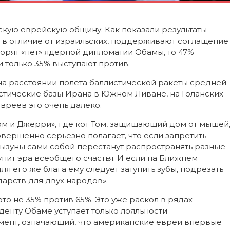
кую еврейскую общину. Как показали результаты
 в отличие от израильских, поддерживают соглащение
орят «нет» ядерной дипломатии Обамы, то 47%
и только 35% выступают против.
 на расстоянии полета баллистической ракеты средней
стические базы Ирана в Южном Ливане, на Голанских
евреев это очень далеко.
ом и Джерри», где кот Том, защищающий дом от мышей
вершенно серьезно полагает, что если запретить
рызуны сами собой перестанут распространять разные
пит эра всеобщего счастья. И если на Ближнем
ля его же блага ему следует затупить зубы, подрезать
ударств для двух народов».
то не 35% против 65%. Это уже раскол в рядах
денту Обаме уступает только лояльности
мент, означающий, что американские евреи впервые