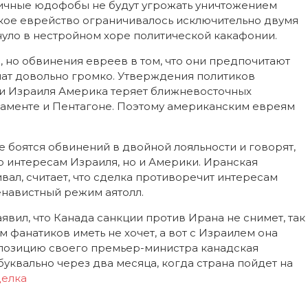
тичные юдофобы не будут угрожать уничтожением
ское еврейство ограничивалось исключительно двумя
нуло в нестройном хоре политической какафонии.
 но обвинения евреев в том, что они предпочитают
чат довольно громко. Утверждения политиков
жки Израиля Америка теряет ближневосточных
таменте и Пентагоне. Поэтому американским евреям
 боятся обвинений в двойной лояльности и говорят,
о интересам Израиля, но и Америки. Иранская
ал, считает, что сделка противоречит интересам
енавистный режим аятолл.
вил, что Канада санкции против Ирана не снимет, так
фанатиков иметь не хочет, а вот с Израилем она
ту позицию своего премьер-министра канадская
буквально через два месяца, когда страна пойдет на
делка