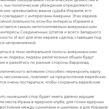
», чьи политические убеждения определяются
я них чрезвычайно важна судьба Израиля, его
ни совпадают с интересами Америки. Этих евреев
ойной лояльности, если бы интересы Израиля и
ь остается самым непотомпляемым американским
 интересы Соединенных Штатов и всего Западного
ности. И вот для этих евреев сделка, ставящая под
тся неприемлемой.
еться в тени нейтральной полосы американским
 и их лидеры, лидеры религиозных общин будут
ии и разойтись по разные стороны баррикад.
политического активизм способен перекроить карту
н, несомненно, повлияет на предпочтения еврейских
тся очень постараться, чтобы сохранить еврейские
что нынешний спор будет иметь далеко идущие
ля места Ирана в ядерном клубе, для гонки ядерных
востояния между суннитами и шиитами, а для Израиля