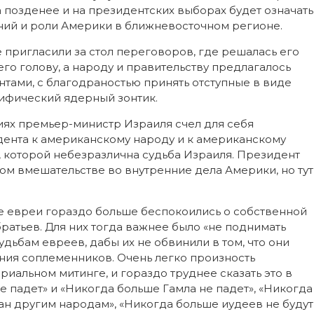
а позденее и на президентских выборах будет означать
ий и роли Америки в ближневосточном регионе.
 пригласили за стол переговоров, где решалась его
го голову, а народу и правительству предлагалось
тами, с благодраностью принять отступные в виде
ифический ядерный зонтик.
виях премьер-министр Израиля счел для себя
дента к американскому народу и к американскому
и, которой небезразлична судьба Израиля. Президент
м вмешательстве во внутренние дела Америки, но тут
е евреи гораздо больше беспокоились о собственной
братьев. Для них тогда важнее было «не поднимать
удьбам евреев, дабы их не обвинили в том, что они
ения соплеменников. Очень легко произность
иальном митинге, и гораздо труднее сказать это в
 падет» и «Никогда больше Гамла не падет», «Никогда
ан другим народам», «Никогда больше иудеев не будут