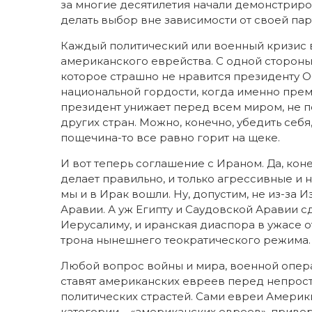
за многие десятилетия начали демонстриро
делать выбор вне зависимости от своей па
Каждый политический или военный кризис 
американского еврейства. С одной стороны,
которое страшно не нравится президенту Об
национальной гордости, когда именно пре
президент унижает перед всем миром, не 
других стран. Можно, конечно, убедить себя
пощечина-то все равно горит на щеке.
И вот теперь соглашение с Ираном. Да, кон
делает правильно, и только агрессивные и 
мы и в Ирак вошли. Ну, допустим, не из-за 
Аравии. А уж Египту и Саудовской Аравии 
Иерусалиму, и иранская диаспора в ужасе о
трона нынешнего теократического режима.
Любой вопрос войны и мира, военной опер
ставят американских евреев перед непрост
политических страстей. Сами евреи Амери
категории – «американских евреев», прив