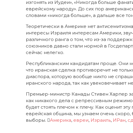
изгонять из Иудеи», «Никогда больше фана
еврейскому народу». До сих пор американ
словами «никогда больше», а дальше все то
Теоретически в Америке нет антисемитизма,
интересы Израиля интересам Америки, зву
различного ранга о том, что из-за поддер
союзников давно стали нормой в Госдепар
сейчас нелегко.
Республиканским кандидатам проще. Они не
что иранская сделка противоречит не тольк
диаспора, которую вообще никто не спрашив
иранского народа, так как увековечивает н
Премьер-министр Канады Стивен Харпер зая
как никакого дела с репрессивным режимом 
будет стоять плечом к плечу. Как оценит э
еврейская община, мы узнаем очень скоро, 
выборы.
Америка
,
евреи
,
Израиль
,
ИРан
,
с