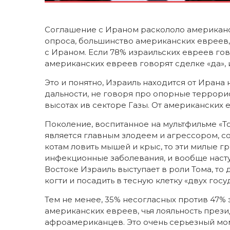
Соглашение с Ираном раскололо американс
опроса, большинство американских евреев,
с Ираном. Если 78% израильских евреев гов
американских евреев говорят сделке «да», 
Это и понятно, Израиль находится от Ирана
дальности, не говоря про опорные террори
высотах ив секторе Газы. От американских 
Поколение, воспитанное на мультфильме «Т
является главным злодеем и агрессором, со
котам ловить мышей и крыс, то эти милые г
инфекционные заболевания, и вообще насту
Востоке Израиль выступает в роли Тома, то д
когти и посадить в тесную клетку «двух гос
Тем не менее, 35% несогласных против 47% э
американских евреев, чья лояльность прези
афроамериканцев. Это очень серьезный мо