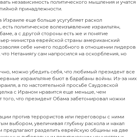
вать независимость политического мышления и учатся
ртийной принадлежности.
в Израиле еще больше усугубляет раскол
 есть политическое волеизъявление израильтян,
аме, а с другой стороны есть же и понятие
мьер-министра еврейской страны американский
позволяя себе ничего подобного в отношении лидеров
, что Нетаниягу сам напросился на оскорбления, но
ечно, можно убедить себя, что любимый президент все
нервные израильтяне бьют в барабаны войны. Из-за них
Израиля, а по настоятельной просьбе Саудовской
сделка с Ираном нравится еще меньше, чем
т того, что президент Обама забетонировал ножки
ации против террористов или переговоры с ними
ым выбором, увеличивая глубину раскола и накал
ки предлагают разделить еврейскую общины на две
ерженных либеральным политическим ценностям и