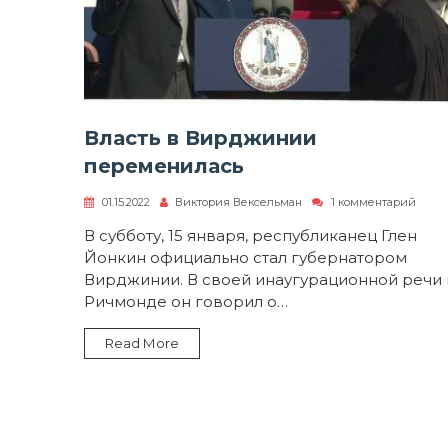
Власть в Вирджинии
переменилась
к
01.15.2022
Виктория Вексельман
1 комментарий
запи
Власт
В субботу, 15 января, республиканец Глен
в
Йонкин официально стал губернатором
Вирд
пере
Вирджинии. В своей инаугурационной речи 
Ричмонде он говорил о…
Read More