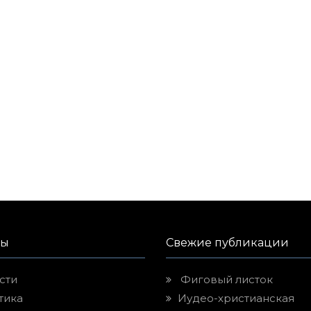
лы
Свежие публикации
сти
Фиговый листок
тика
Иудео-христианская