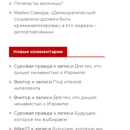
Почему ты молчишь?
Майкл Сэвидж: «Демократический
социализм должен быть
криминализирован, а его лидеры –
депортированы»
Новые комментарии
Суровая правда
к записи
Для тех, кто
дышит ненавистью к Израилю
Виктор
к записи
Под опекой
интеллекта
Виктор
к записи
Для тех, кто дышит
ненавистью к Израилю
Суровая правда
к записи
Будущее,
которое мы выбираем
Mike22
к записи
Будущее, которое мы