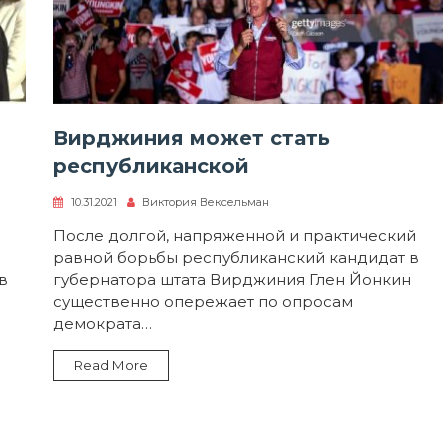
Вирджиния может стать
республиканской
10.31.2021
Виктория Вексельман
си
ь
После долгой, напряженной и практический
равной борьбы республиканский кандидат в
жинии
менилась
в
губернатора штата Вирджиния Глен Йонкин
существенно опережает по опросам
демократа…
Read More