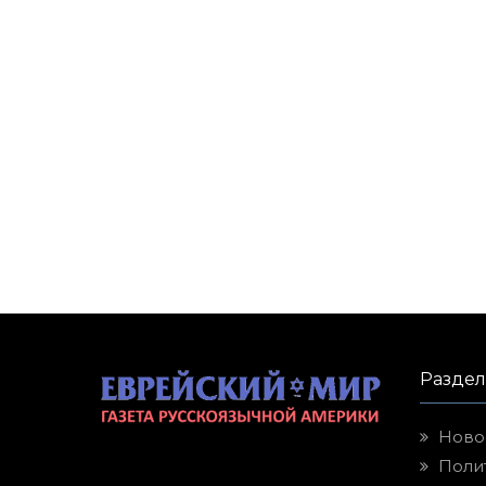
Разде
Ново
Поли