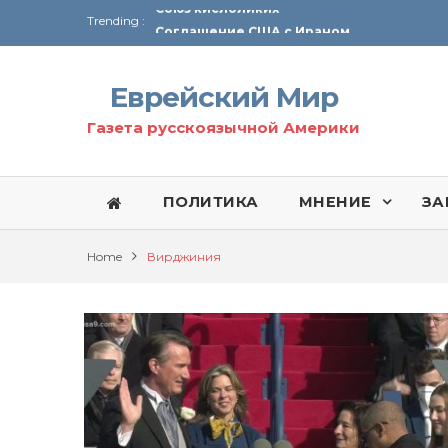
Trending :
Соглашение США с Ираном
Технология Революции в Иране
Еврейский Мир
От Ирана до Ливана и Газы
Газета русскоязычной Америки
ПОЛИТИКА
МНЕНИЕ
ЗА
Home
Вирджиния