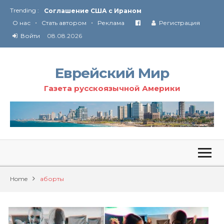
Trending :
Соглашение США с Ираном
•
•
Технология Революции в Иране
О нас
Стать автором
Реклама
Регистрация
Войти
08.08.2026
От Ирана до Ливана и Газы
Еврейский Мир
Газета русскоязычной Америки
Home
аборты